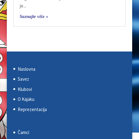
je...
Saznajte više »
Naslovna
Savez
Klubovi
O Kajaku
Reprezentacija
Čamci