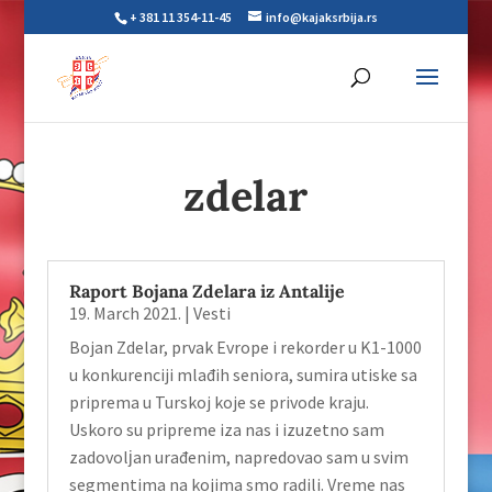
+ 381 11 354-11-45
info@kajaksrbija.rs
zdelar
Raport Bojana Zdelara iz Antalije
19. March 2021.
|
Vesti
Bojan Zdelar, prvak Evrope i rekorder u K1-1000
u konkurenciji mlađih seniora, sumira utiske sa
priprema u Turskoj koje se privode kraju.
Uskoro su pripreme iza nas i izuzetno sam
zadovolјan urađenim, napredovao sam u svim
segmentima na kojima smo radili. Vreme nas