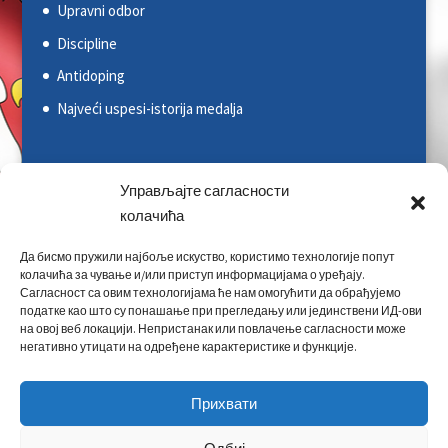
Upravni odbor
Discipline
Antidoping
Najveći uspesi-istorija medalja
Svetska kajakaška federacija (ICF)
Управљајте сагласности
Evropska kajakaška asocijacija (ECA)
колачића
Rezultati na nacionalnim takmičenjima
Да бисмо пружили најбоље искуство, користимо технологије попут
колачића за чување и/или приступ информацијама о уређају.
Rezultati na međunarodnim takmičenjima
Сагласност са овим технологијама ће нам омогућити да обрађујемо
Kontakt
податке као што су понашање при прегледању или јединствени ИД-ови
на овој веб локацији. Непристанак или повлачење сагласности може
негативно утицати на одређене карактеристике и функције.
Прихвати