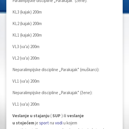
Paralimpijske discipline „Parakajak” (žene):
KL3 (kajak) 200m
KL2 (kajak) 200m
KL1 (kajak) 200m
VL3 (va’a) 200m
VL2 (va’a) 200m
Neparalimpijske discipline „Parakajak” (muškarci):
VL1 (va’a) 200m
Neparalimpijske discipline „Parakajak” (žene):
VL1 (va’a) 200m
Veslanje u stajanju
(
SUP
) ili
veslanje
u stojećem
je
sport
na
vodi
u kojem