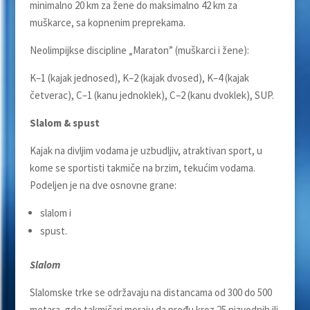
minimalno 20 km za žene do maksimalno 42 km za
muškarce, sa kopnenim preprekama.
Neolimpijkse discipline „Maraton” (muškarci i žene):
K–1 (kajak jednosed), K–2 (kajak dvosed), K–4 (kajak
četverac), C–1 (kanu jednoklek), C–2 (kanu dvoklek), SUP.
Slalom & spust
Kajak na divljim vodama je uzbudljiv, atraktivan sport, u
kome se sportisti takmiče na brzim, tekućim vodama.
Podeljen je na dve osnovne grane:
slalom i
spust.
Slalom
Slalomske trke se održavaju na distancama od 300 do 500
metara, gde takmičari moraju da prođu kroz 25 nizvodnih ili