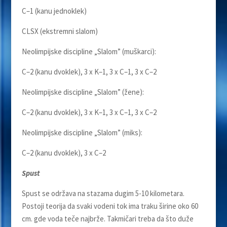
C–1 (kanu jednoklek)
CLSX (ekstremni slalom)
Neolimpijske discipline „Slalom” (muškarci):
C–2 (kanu dvoklek), 3 x K–1, 3 x C–1, 3 x C–2
Neolimpijske discipline „Slalom” (žene):
C–2 (kanu dvoklek), 3 x K–1, 3 x C–1, 3 x C–2
Neolimpijske discipline „Slalom” (miks):
C–2 (kanu dvoklek), 3 x C–2
Spust
Spust se održava na stazama dugim 5-10 kilometara.
Postoji teorija da svaki vodeni tok ima traku širine oko 60
cm. gde voda teče najbrže. Takmičari treba da što duže