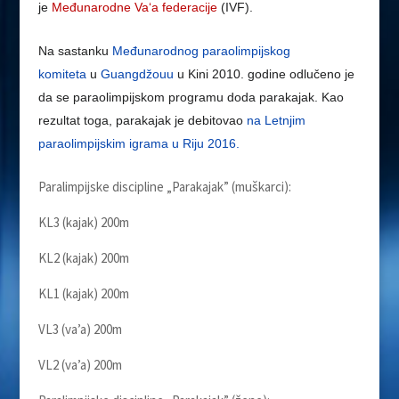
je
Međunarodne
Va
‘
a
federacije
(IVF).
Na sastanku
Međunarodnog
paraolimpijskog
komiteta
u
Guangdžouu
u Kini 2010. godine odlučeno je
da se paraolimpijskom programu doda parakajak. Kao
rezultat toga, parakajak je debitovao
na
Letnjim
paraolimpijskim
igrama
u
Riju
2016.
Paralimpijske discipline „Parakajak” (muškarci):
KL3 (kajak) 200m
KL2 (kajak) 200m
KL1 (kajak) 200m
VL3 (va’a) 200m
VL2 (va’a) 200m