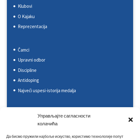
Klubovi
O Kajaku
Reprezentacija
Čamci
Upravni odbor
Discipline
Antidoping
Najveći uspesi-istorija medalja
Svetska kajakaška federacija (ICF)
Управљајте сагласности
колачића
Evropska kajakaška asocijacija (ECA)
Rezultati na nacionalnim takmičenjima
Да бисмо пружили најбоље искуство, користимо технологије попут