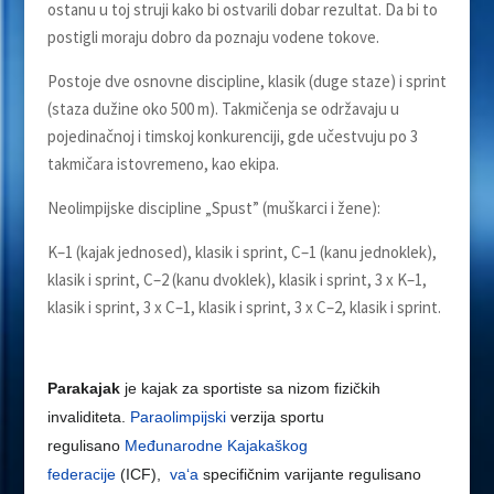
ostanu u toj struji kako bi ostvarili dobar rezultat. Da bi to
postigli moraju dobro da poznaju vodene tokove.
Postoje dve osnovne discipline, klasik (duge staze) i sprint
(staza dužine oko 500 m). Takmičenja se održavaju u
pojedinačnoj i timskoj konkurenciji, gde učestvuju po 3
takmičara istovremeno, kao ekipa.
Neolimpijske discipline „Spust” (muškarci i žene):
K–1 (kajak jednosed), klasik i sprint, C–1 (kanu jednoklek),
klasik i sprint, C–2 (kanu dvoklek), klasik i sprint, 3 x K–1,
klasik i sprint, 3 x C–1, klasik i sprint, 3 x C–2, klasik i sprint.
Parakajak
je kajak za sportiste sa nizom fizičkih
invaliditeta.
Paraolimpijski
verzija sportu
regulisano
Međunarodne
Kajakaškog
federacije
(ICF),
va
‘
a
specifičnim varijante regulisano