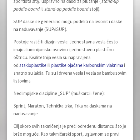
sportista
stoji
uspravno na dasci za plutanje (
stand-up
paddle-board
ili
stand-up paddle board
stoji).
SUP daske se generalno mogu podeliti na lesonit i daske
na naduvavanje (SUP/iSUP).
Postoje različiti dizajni vesla: Jednostavna vesla često
imaju aluminijumsku osovinu i jednostavnu plastičnu
oštricu. Kvalitetnija vesla su napravlјena
od
stakloplastike
ili
plastike ojačane karbonskim vlaknima
i
znatno su lakša. Tu su i drvena vesla i vesla sa bambusovim
listovima.
Neolimpijske discipline „SUP” (muškarci i žene):
Sprint, Maraton, Tehnička trka, Trka na daskama na
naduvavanje
Cilј skoro svih takmičenja je preći određenu distancu što je
brže moguće. Kao takmičarski sport, uglavnom se pravi