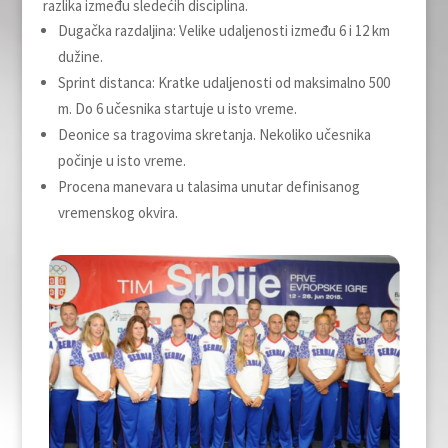
razlika između sledećih disciplina.
Dugačka razdalјina: Velike udalјenosti između 6 i 12 km
dužine.
Sprint distanca: Kratke udalјenosti od maksimalno 500
m. Do 6 učesnika startuje u isto vreme.
Deonice sa tragovima skretanja. Nekoliko učesnika
počinje u isto vreme.
Procena manevara u talasima unutar definisanog
vremenskog okvira.