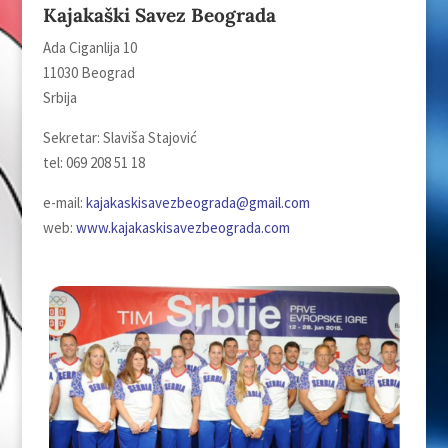
Kajakaški Savez Beograda
Ada Ciganlija 10
11030 Beograd
Srbija
Sekretar: Slaviša Stajović
tel: 069 208 51 18
e-mail:
kajakaskisavezbeograda@gmail.com
web:
www.kajakaskisavezbeograda.com