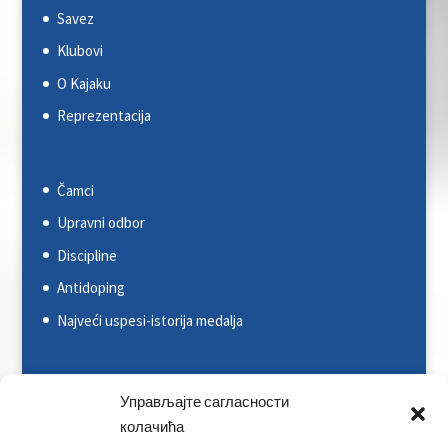
Savez
Klubovi
O Kajaku
Reprezentacija
Čamci
Upravni odbor
Discipline
Antidoping
Najveći uspesi-istorija medalja
Svetska kajakaška federacija (ICF)
Управљајте сагласности
колачића
Evropska kajakaška asocijacija (ECA)