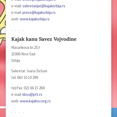
e-mail:
sekretarijat@kajaksrbija.rs
e-mail:
press@kajaksrbija.rs
web:
www.kajaksrbija.rs
. . . .
Kajak kanu Savez Vojvodine
Masarikova br.25/I
21000 Novi Sad
Srbija
Sekretar: Ivana Šešum
tel: 063 10 10 299
tel/fax: 021 66 15 284
e-mail:
kksv@ptt.rs
web:
www.kajaksv.org.rs
. . . .