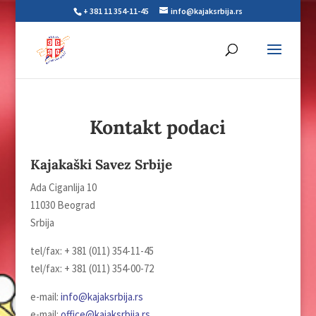
+ 381 11 354-11-45
info@kajaksrbija.rs
Kontakt podaci
Kajakaški Savez Srbije
Ada Ciganlija 10
11030 Beograd
Srbija
tel/fax: + 381 (011) 354-11-45
tel/fax: + 381 (011) 354-00-72
e-mail:
info@kajaksrbija.rs
e-mail:
office@kajaksrbija.rs