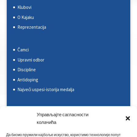
Klubovi
O Kajaku
Reprezentacija
Čamci
Upravni odbor
Discipline
Antidoping
Najveći uspesi-istorija medalja
Svetska kajakaška federacija (ICF)
Управљајте сагласности
колачића
Evropska kajakaška asocijacija (ECA)
Rezultati na nacionalnim takmičenjima
Да бисмо пружили најбоље искуство, користимо технологије попут