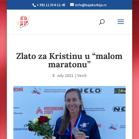
+ 381 11 354-11-45
info@kajaksrbija.rs
Zlato za Kristinu u “malom
maratonu”
8. July 2021.
|
Vesti