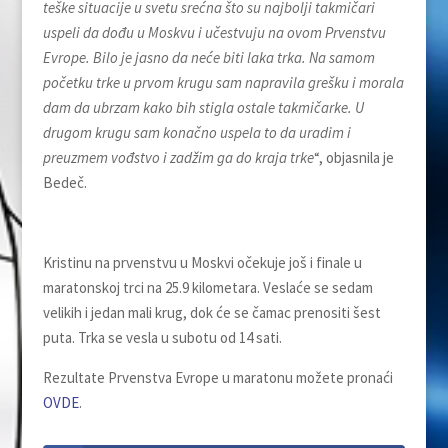
teške situacije u svetu srećna što su najbolji takmičari
uspeli da dođu u Moskvu i učestvuju na ovom Prvenstvu
Evrope. Bilo je jasno da neće biti laka trka. Na samom
početku trke u prvom krugu sam napravila grešku i morala
dam da ubrzam kako bih stigla ostale takmičarke. U
drugom krugu sam konačno uspela to da uradim i
preuzmem vođstvo i zadžim ga do kraja trke
“, objasnila je
Bedeč.
Kristinu na prvenstvu u Moskvi očekuje još i finale u
maratonskoj trci na 25.9 kilometara. Veslaće se sedam
velikih i jedan mali krug, dok će se čamac prenositi šest
puta. Trka se vesla u subotu od 14 sati.
Rezultate Prvenstva Evrope u maratonu možete pronaći
OVDE
.