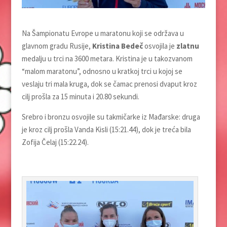
Na Šampionatu Evrope u maratonu koji se održava u
glavnom gradu Rusije,
Kristina Bedeč
osvojila je
zlatnu
medalju u trci na 3600 metara. Kristina je u takozvanom
“malom maratonu”, odnosno u kratkoj trci u kojoj se
veslaju tri mala kruga, dok se čamac prenosi dvaput kroz
cilj prošla za 15 minuta i 20.80 sekundi.
Srebro i bronzu osvojile su takmičarke iz Mađarske: druga
je kroz cilj prošla Vanda Kisli (15:21.44), dok je treća bila
Zofija Čelaj (15:22.24).