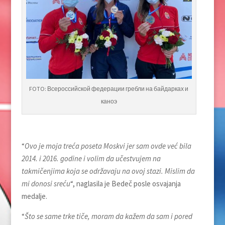
FOTO: Всероссийской федерации гребли на байдарках и
каноэ
“
Ovo je moja treća poseta Moskvi jer sam ovde već bila
2014. i 2016. godine i volim da učestvujem na
takmičenjima koja se održavaju na ovoj stazi. Mislim da
mi donosi sreću
“, naglasila je Bedeč posle osvajanja
medalje.
“
Što se same trke tiče, moram da kažem da sam i pored