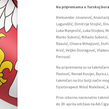
Na pripremama u Turskoj borav
Aleksandar Jovanović, Anastazi
Lagundžić, Dimitrije Stojšić, Din
Luka Manjenčić, Luka Stojkov, M
Marko Subotić, Mihailo Subotić, 
Rasulić, Olivera Mihajlović, Stef
Arsić, Velјko Dovragović, Vladan
Petrović.
Na pripremama su sa takmičarima
Pavlović, Nenad Kosijer, Đurica L
takmičari na što bolji način mogl
fizioterapeut Miloš Malešević, k
Prvo izborno nacionalno takmičen
do 30. aprila održava na Adi Cig