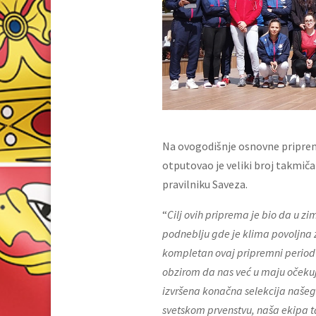
Na ovogodišnje osnovne pripreme
otputovao je veliki broj takmič
pravilniku Saveza.
“
Cilj ovih priprema je bio da u z
podneblju gde je klima povoljna za
kompletan ovaj pripremni period 
obzirom da nas već u maju očekuj
izvršena konačna selekcija našeg
svetskom prvenstvu, naša ekipa ta