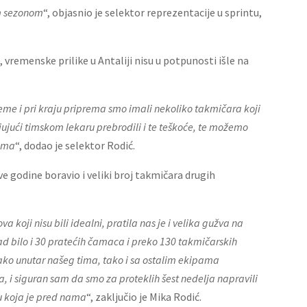
m sezonom
“, objasnio je selektor reprezentacije u sprintu,
 vremenske prilike u Antaliji nisu u potpunosti išle na
reme i pri kraju priprema smo imali nekoliko takmičara koji
jujući timskom lekaru prebrodili i te teškoće, te možemo
mama
“, dodao je selektor Rodić.
ve godine boravio i veliki broj takmičara drugih
 koji nisu bili idealni, pratila nas je i velika gužva na
ad bilo i 30 pratećih čamaca i preko 130 takmičarskih
ko unutar našeg tima, tako i sa ostalim ekipama
 i siguran sam da smo za proteklih šest nedelja napravili
u koja je pred nama
“, zaključio je Mika Rodić.