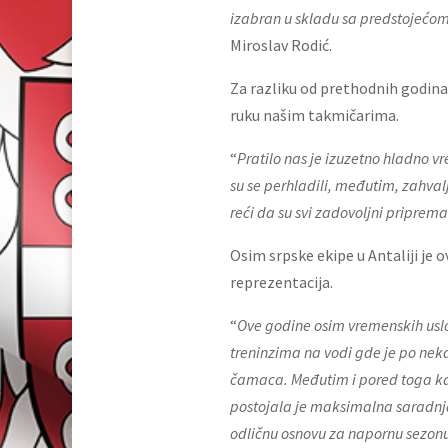
izabran u skladu sa predstojećo
Miroslav Rodić.
Za razliku od prethodnih godina,
ruku našim takmičarima.
“
Pratilo nas je izuzetno hladno v
su se perhladili, međutim, zahval
reći da su svi zadovoljni pripre
Osim srpske ekipe u Antaliji je o
reprezentacija.
“
Ove godine osim vremenskih uslova
treninzima na vodi gde je po nek
čamaca. Međutim i pored toga ka
postojala je maksimalna saradnja,
odličnu osnovu za napornu sezon