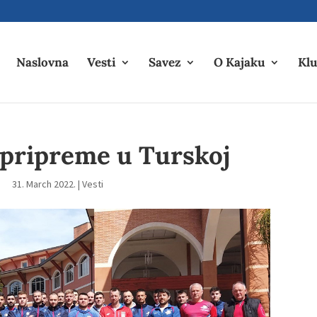
Naslovna
Vesti
Savez
O Kajaku
Klu
 pripreme u Turskoj
31. March 2022.
|
Vesti