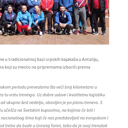
 u tradicionalnoj bazi srpskih kajakaša u Antaliju,
ara koji su mesto na pripremama izborili prema
imskom periodu preveslamo što veći broj kilometara u
 tu vrstu treninga. Uz dobre uslove i kvalitetnu logistiku
od ukupno šest nedelja, obavljen je po planu trenera. S
u učešća na Svetskim kupovima, na kojima će biti i
 nacionalnog tima koji će nas predstavljati na evropskom i
d treba da bude u izvrsnoj formi, tako da je ovaj trenutak