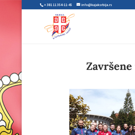
+ 381 11 354-11-45
info@kajaksrbija.rs
Završene