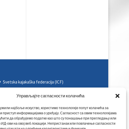
Svetska kajakaška federacija (ICF)
Evropska kajakaška asocijacija (ECA)
Управљајте сагласности колачића
Rezultati na nacionalnim takmičenjima
ужили најбоље искуство, користимо технологије попут колачића за
Rezultati na međunarodnim takmičenjima
и приступ информацијама о уређају. Сагласност са овим технологијама
ућити да обрађујемо податке као што су понашање при прегледању или
Kontakt
 ИД-ови на овој веб локацији. Непристанак или повлачење сагласности
вно утицати на одређене карактеристике и функције.