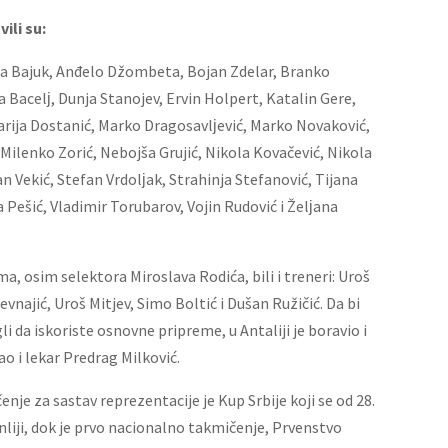
ili su:
ja Bajuk, Anđelo Džombeta, Bojan Zdelar, Branko
a Bacelј, Dunja Stanojev, Ervin Holpert, Katalin Gere,
arija Dostanić, Marko Dragosavlјević, Marko Novaković,
Milenko Zorić, Nebojša Grujić, Nikola Kovačević, Nikola
an Vekić, Stefan Vrdolјak, Strahinja Stefanović, Tijana
a Pešić, Vladimir Torubarov, Vojin Rudović i Želјana
, osim selektora Miroslava Rodića, bili i treneri: Uroš
evnajić, Uroš Mitjev, Simo Boltić i Dušan Ružičić. Da bi
i da iskoriste osnovne pripreme, u Antaliji je boravio i
ao i lekar Predrag Milković.
je za sastav reprezentacije je Kup Srbije koji se od 28.
anliji, dok je prvo nacionalno takmičenje, Prvenstvo