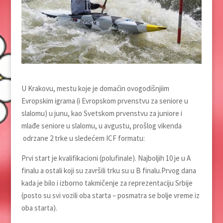
U Krakovu, mestu koje je domaćin ovogodišnjiim
Evropskim igrama (i Evropskom prvenstvu za seniore u
slalomu) u junu, kao Svetskom prvenstvu za juniore i
mlađe seniore u slalomu, u avgustu, prošlog vikenda
odrzane 2 trke u sledećem ICF formatu:
Prvi start je kvalifikacioni (polufinale). Najboljih 10 je u A
finalu a ostali koji su završili trku su u B finalu.Prvog dana
kada je bilo i izborno takmičenje za reprezentaciju Srbije
(posto su svi vozili oba starta – posmatra se bolje vreme iz
oba starta).