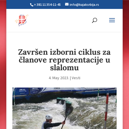
+ 381 11 354-11-45
info@kajaksrbija.rs
Završen izborni ciklus za
članove reprezentacije u
slalomu
4. May 2023.
|
Vesti