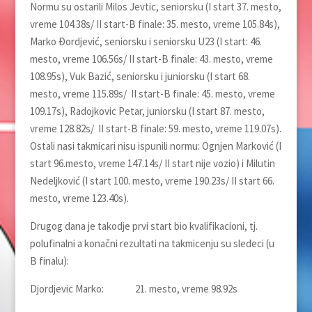
Normu su ostarili Milos Jevtic, seniorsku (I start 37. mesto,
vreme 104.38s/ II start-B finale: 35. mesto, vreme 105.84s),
Marko Đordjević, seniorsku i seniorsku U23 (I start: 46.
mesto, vreme 106.56s/ II start-B finale: 43. mesto, vreme
108.95s), Vuk Bazić, seniorsku i juniorsku (I start 68.
mesto, vreme 115.89s/ II start-B finale: 45. mesto, vreme
109.17s), Radojkovic Petar, juniorsku (I start 87. mesto,
vreme 128.82s/ II start-B finale: 59. mesto, vreme 119.07s).
Ostali nasi takmicari nisu ispunili normu: Ognjen Marković (I
start 96.mesto, vreme 147.14s/ II start nije vozio) i Milutin
Nedeljković (I start 100. mesto, vreme 190.23s/ II start 66.
mesto, vreme 123.40s).
Drugog dana je takodje prvi start bio kvalifikacioni, tj.
polufinalni a konačni rezultati na takmicenju su sledeci (u
B finalu):
Djordjevic Marko: 21. mesto, vreme 98.92s