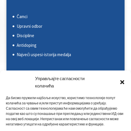
Čamci
Upravni odbor
Discipline
Antidoping
Najveći uspesi-istorija medalja
Svetska kajakaška federacija (ICF)
Управљајте сагласности
колачића
Evropska kajakaška asocijacija (ECA)
Rezultati na nacionalnim takmičenjima
Да бисмо пружили најбоље искуство, користимо технологије попут
колачића за чување и/или приступ информацијама о уређају.
Rezultati na međunarodnim takmičenjima
Сагласност са овим технологијама ће нам омогућити да обрађујемо
податке као што су понашање при прегледању или јединствени ИД-ови
Kontakt
на овој веб локацији. Непристанак или повлачење сагласности може
негативно утицати на одређене карактеристике и функције.