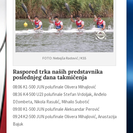
FOTO: Nebojša Radović / KSS
Raspored trka naših predstavnika
poslednjeg dana takmičenja
08:06 K1-500 JUN polufinale Olivera Mihajlović
08:36 K4-500 U23 polufinale Stefan Vrdolјak, Anđelo
Džombeta, Nikola Rasulić, Mihailo Subotić
09:00 K1-500 JUN polufinale Aleksandar Perović
09:24 K2-500 JUN polufinale Olivera Mihajlović, Anastazija
Bajuk