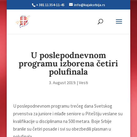
+ 381 11 354-11-45
info@kajaksrbija.rs
U poslepodnevnom
programu izborena četiri
polufinala
3. August 2019.
|
Vesti
U poslepodnevnom programu trećeg dana Svetskog
prvenstva za juniore i mlađe seniore u Piteštiju veslane su
kvalifikacije u disciplinama na 500 metara. Boje Srbije
branile su četiri posade i svi su obezbedili plasman u
polufinala.