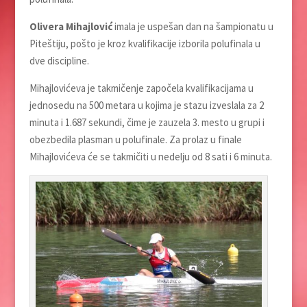
Olivera Mihajlović
imala je uspešan dan na šampionatu u
Piteštiju, pošto je kroz kvalifikacije izborila polufinala u
dve discipline.
Mihajlovićeva je takmičenje započela kvalifikacijama u
jednosedu na 500 metara u kojima je stazu izveslala za 2
minuta i 1.687 sekundi, čime je zauzela 3. mesto u grupi i
obezbedila plasman u polufinale. Za prolaz u finale
Mihajlovićeva će se takmičiti u nedelјu od 8 sati i 6 minuta.