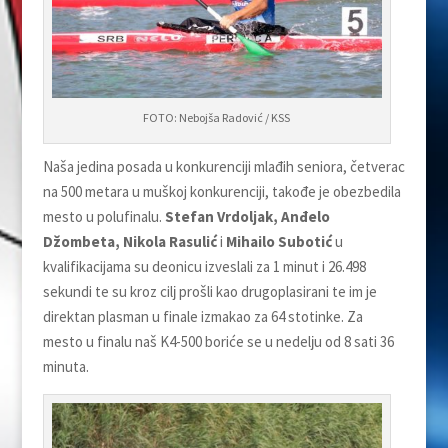
FOTO: Nebojša Radović / KSS
Naša jedina posada u konkurenciji mlađih seniora, četverac
na 500 metara u muškoj konkurenciji, takođe je obezbedila
mesto u polufinalu.
Stefan Vrdolјak, Anđelo
Džombeta, Nikola Rasulić
i
Mihailo Subotić
u
kvalifikacijama su deonicu izveslali za 1 minut i 26.498
sekundi te su kroz cilј prošli kao drugoplasirani te im je
direktan plasman u finale izmakao za 64 stotinke. Za
mesto u finalu naš K4-500 boriće se u nedelјu od 8 sati 36
minuta.