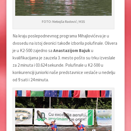
FOTO: Nebojša Radović / KSS
Na kraju poslepodnevnog programa Mihajlovićeva je u
dvosedu na istoj deonici takođe izborila polufinale. Olivera
je u K2-500 zajedno sa
Anastazijom Bajuk
u
kvalifikacijama je zauzela 3. mesto pošto su trku izveslale
za 2 minuta i 03.624 sekunde. Polufinale u K2-500 u
konkurenciji juniorki naše predstavnice veslaće u nedelјu
od 9 sati i 24 minuta.