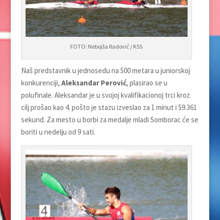
FOTO: Nebojša Radović / KSS
Naš predstavnik u jednosedu na 500 metara u juniorskoj
konkurenciji,
Aleksandar Perović
, plasirao se u
polufinale. Aleksandar je u svojoj kvalifikacionoj trci kroz
cilј prošao kao 4. pošto je stazu izveslao za 1 minut i 59.361
sekund. Za mesto u borbi za medalјe mladi Somborac će se
boriti u nedelјu od 9 sati.