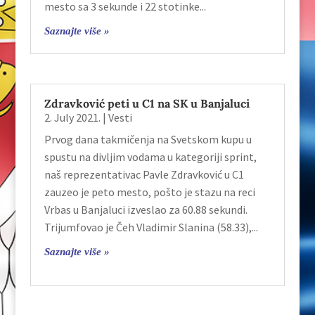
mesto sa 3 sekunde i 22 stotinke...
Saznajte više »
Zdravković peti u C1 na SK u Banjaluci
2. July 2021.
|
Vesti
Prvog dana takmičenja na Svetskom kupu u
spustu na divljim vodama u kategoriji sprint,
naš reprezentativac Pavle Zdravković u C1
zauzeo je peto mesto, pošto je stazu na reci
Vrbas u Banjaluci izveslao za 60.88 sekundi.
Trijumfovao je Čeh Vladimir Slanina (58.33),...
Saznajte više »