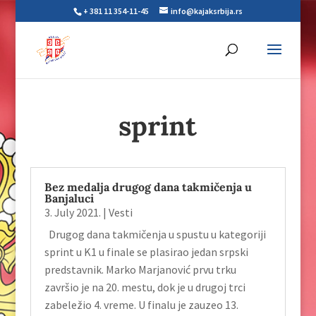
+ 381 11 354-11-45
info@kajaksrbija.rs
sprint
Bez medalja drugog dana takmičenja u
Banjaluci
3. July 2021.
|
Vesti
Drugog dana takmičenja u spustu u kategoriji
sprint u K1 u finale se plasirao jedan srpski
predstavnik. Marko Marjanović prvu trku
završio je na 20. mestu, dok je u drugoj trci
zabeležio 4. vreme. U finalu je zauzeo 13.