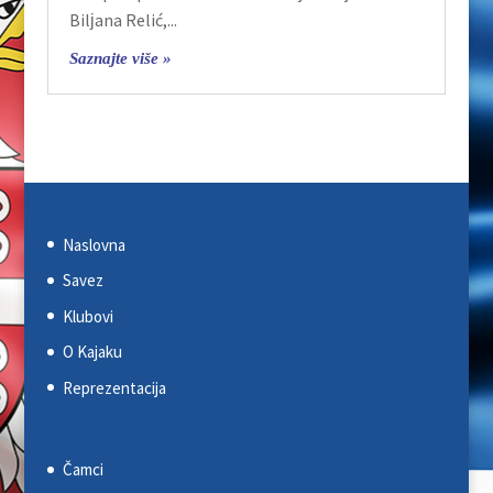
Bilјana Relić,...
Saznajte više »
Naslovna
Savez
Klubovi
O Kajaku
Reprezentacija
Čamci