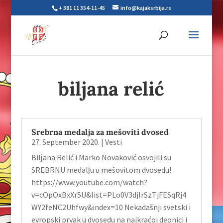
+ 381 11 354-11-45
info@kajaksrbija.rs
biljana relić
Srebrna medalјa za mešoviti dvosed
27. September 2020.
|
Vesti
Bilјana Relić i Marko Novaković osvojili su
SREBRNU medalјu u mešovitom dvosedu!
https://www.youtube.com/watch?
v=cOpOxBxXr5U&list=PLo0V3djlrSzTjFESqRj4
WY2feNC2Uhfwy&index=10 Nekadašnji svetski i
evropski prvak u dvosedu na najkraćoj deonici i