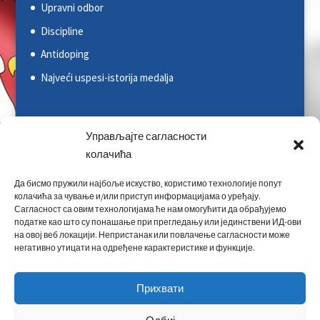
Upravni odbor
Discipline
Antidoping
Najveći uspesi-istorija medalja
Svetska kajakaška federacija (ICF)
Управљајте сагласности
Evropska kajakaška asocijacija (ECA)
колачића
Rezultati na nacionalnim takmičenjima
Да бисмо пружили најбоље искуство, користимо технологије попут
колачића за чување и/или приступ информацијама о уређају.
Rezultati na međunarodnim takmičenjima
Сагласност са овим технологијама ће нам омогућити да обрађујемо
Kontakt
податке као што су понашање при прегледању или јединствени ИД-ови
на овој веб локацији. Непристанак или повлачење сагласности може
негативно утицати на одређене карактеристике и функције.
Прихвати