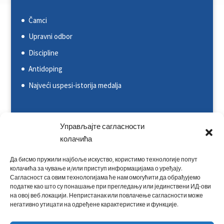
Čamci
Upravni odbor
Discipline
Antidoping
Najveći uspesi-istorija medalja
Svetska kajakaška federacija (ICF)
Управљајте сагласности
Evropska kajakaška asocijacija (ECA)
колачића
Rezultati na nacionalnim takmičenjima
Да бисмо пружили најбоље искуство, користимо технологије попут
колачића за чување и/или приступ информацијама о уређају.
Rezultati na međunarodnim takmičenjima
Сагласност са овим технологијама ће нам омогућити да обрађујемо
податке као што су понашање при прегледању или јединствени ИД-ови
Kontakt
на овој веб локацији. Непристанак или повлачење сагласности може
негативно утицати на одређене карактеристике и функције.