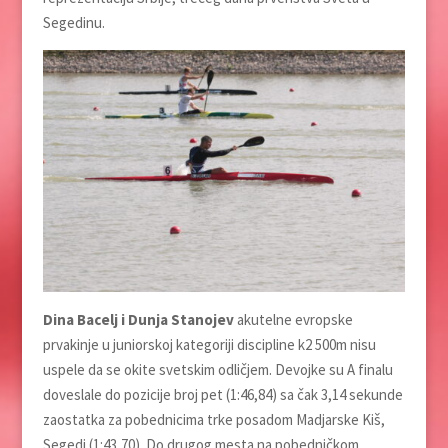
Segedinu.
Dina Bacelj i Dunja Stanojev
akutelne evropske
prvakinje u juniorskoj kategoriji discipline k2 500m nisu
uspele da se okite svetskim odličjem. Devojke su A finalu
doveslale do pozicije broj pet (1:46,84) sa čak 3,14 sekunde
zaostatka za pobednicima trke posadom Madjarske Kiš,
Segedi (1:43,70). Do drugog mesta na pobedničkom