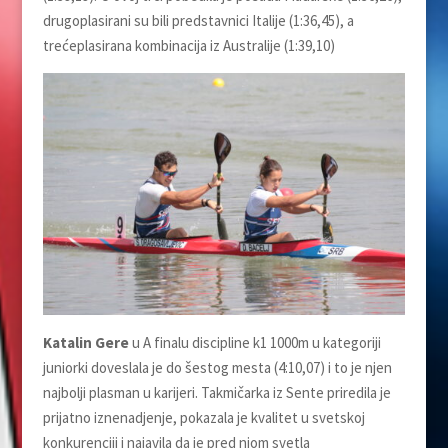
drugoplasirani su bili predstavnici Italije (1:36,45), a
trećeplasirana kombinacija iz Australije (1:39,10)
Katalin Gere
u A finalu discipline k1 1000m u kategoriji
juniorki doveslala je do šestog mesta (4:10,07) i to je njen
najbolji plasman u karijeri. Takmičarka iz Sente priredila je
prijatno iznenadjenje, pokazala je kvalitet u svetskoj
konkurenciji i najavila da je pred njom svetla