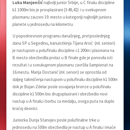
Luka Manjenčić
najbolji junior Srbije, u C finalu discipline
k1 1000m bio je provplasirani (3:49,42) i u svekupnom
plasmanu zauzeo 19. mesto u kategoriji najboljih juniora
planete u jednosedu na kilometru.
U popodnevnom programu današnjeg, pretposlednjeg
dana SP u Segedinu, kanuistkinja Tijana Arsić (ml. seniori)
je nastupom u polufinalu discipline c1 200m i plasmana na
8. mesto obezbedila prolaz u B finale gde je ponovila isti
rezultat i u sveukupnom plasmanu završila šampionat na
16.mestu. Marija Dostanić (ml. senori) se oprostila od
daljeg takmičenja nastupom u polufinalu discipline k1 500m
dok je Bojan Zdelar posle osvajanja bronze u polufinalu
discipline k1 500m bio drugoplasirani i obezbedio novi
nastup u A finalu i borbu za medalju, ovoga puta na duplo
kraćoj deonici.
Juniorka Dunja Stanojev posle polufinalne trke u
jednosedu na 500m obezbedila je nastup u A finalu i imaće