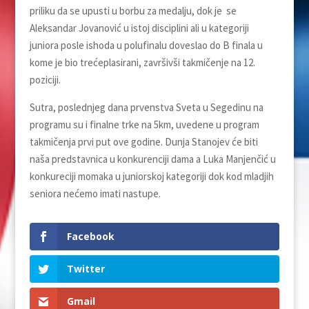
priliku da se upusti u borbu za medalju, dok je se
Aleksandar Jovanović u istoj disciplini ali u kategoriji
juniora posle ishoda u polufinalu doveslao do B finala u
kome je bio trećeplasirani, završivši takmičenje na 12.
poziciji.
Sutra, poslednjeg dana prvenstva Sveta u Segedinu na
programu su i finalne trke na 5km, uvedene u program
takmičenja prvi put ove godine. Dunja Stanojev će biti
naša predstavnica u konkurenciji dama a Luka Manjenčić u
konkureciji momaka u juniorskoj kategoriji dok kod mladjih
seniora nećemo imati nastupe.
Facebook
Twitter
Gmail