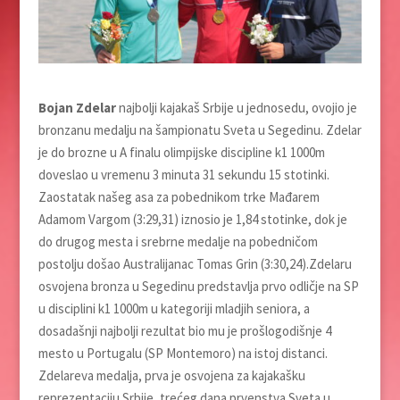
Bojan Zdelar
najbolji kajakaš Srbije u jednosedu, ovojio je
bronzanu medalju na šampionatu Sveta u Segedinu. Zdelar
je do brozne u A finalu olimpijske discipline k1 1000m
doveslao u vremenu 3 minuta 31 sekundu 15 stotinki.
Zaostatak našeg asa za pobednikom trke Mađarem
Adamom Vargom (3:29,31) iznosio je 1,84 stotinke, dok je
do drugog mesta i srebrne medalje na pobedničom
postolju došao Australijanac Tomas Grin (3:30,24).Zdelaru
osvojena bronza u Segedinu predstavlja prvo odličje na SP
u disciplini k1 1000m u kategoriji mladjih seniora, a
dosadašnji najbolji rezultat bio mu je prošlogodišnje 4
mesto u Portugalu (SP Montemoro) na istoj distanci.
Zdelareva medalja, prva je osvojena za kajakašku
reprezentaciju Srbije, trećeg dana prvenstva Sveta u