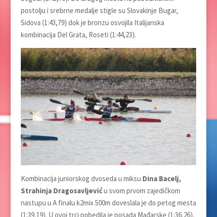
postolju i srebrne medalje stigle su Slovakinje Bugar,
Sidova (1:43,79) dok je bronzu osvojila Italijanska
kombinacija Del Grata, Roseti (1:44,23).
Kombinacija juniorskog dvoseda u miksu
Dina Bacelj,
Strahinja Dragosavljević
u svom prvom zajedičkom
nastupu u A finalu k2mix 500m doveslala je do petog mesta
(1:39,19). U ovoj trci pobedila je posada Mađarske (1:36,26),