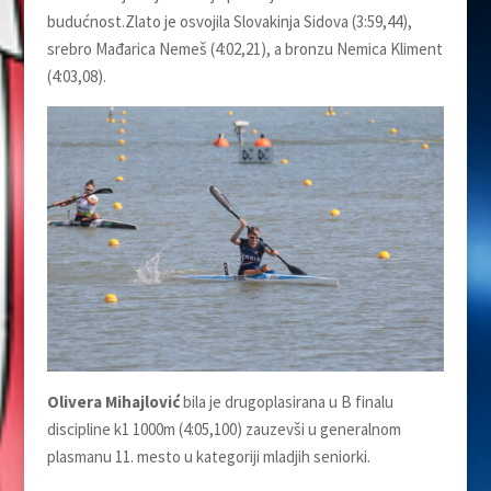
budućnost.Zlato je osvojila Slovakinja Sidova (3:59,44),
srebro Mađarica Nemeš (4:02,21), a bronzu Nemica Kliment
(4:03,08).
Olivera Mihajlović
bila je drugoplasirana u B finalu
discipline k1 1000m (4:05,100) zauzevši u generalnom
plasmanu 11. mesto u kategoriji mladjih seniorki.