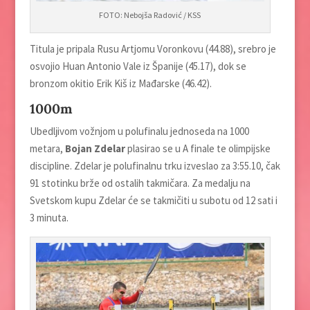
FOTO: Nebojša Radović / KSS
Titula je pripala Rusu Artjomu Voronkovu (44.88), srebro je
osvojio Huan Antonio Vale iz Španije (45.17), dok se
bronzom okitio Erik Kiš iz Mađarske (46.42).
1000m
Ubedlјivom vožnjom u polufinalu jednoseda na 1000
metara,
Bojan Zdelar
plasirao se u A finale te olimpijske
discipline. Zdelar je polufinalnu trku izveslao za 3:55.10, čak
91 stotinku brže od ostalih takmičara. Za medalјu na
Svetskom kupu Zdelar će se takmičiti u subotu od 12 sati i
3 minuta.