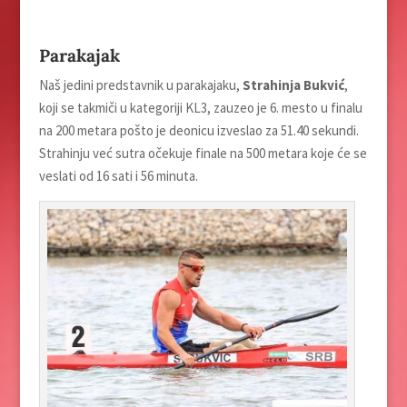
Parakajak
Naš jedini predstavnik u parakajaku,
Strahinja Bukvić
,
koji se takmiči u kategoriji KL3, zauzeo je 6. mesto u finalu
na 200 metara pošto je deonicu izveslao za 51.40 sekundi.
Strahinju već sutra očekuje finale na 500 metara koje će se
veslati od 16 sati i 56 minuta.