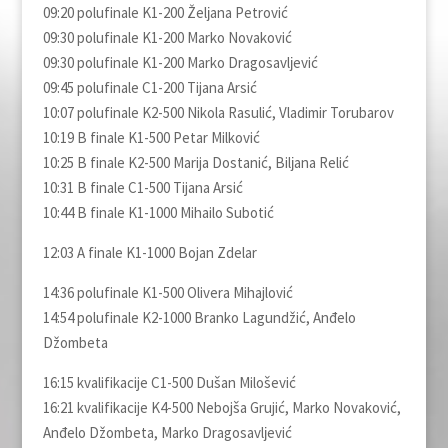
09:20 polufinale K1-200 Želјana Petrović
09:30 polufinale K1-200 Marko Novaković
09:30 polufinale K1-200 Marko Dragosavlјević
09:45 polufinale C1-200 Tijana Arsić
10:07 polufinale K2-500 Nikola Rasulić, Vladimir Torubarov
10:19 B finale K1-500 Petar Milković
10:25 B finale K2-500 Marija Dostanić, Bilјana Relić
10:31 B finale C1-500 Tijana Arsić
10:44 B finale K1-1000 Mihailo Subotić
12:03 A finale K1-1000 Bojan Zdelar
14:36 polufinale K1-500 Olivera Mihajlović
14:54 polufinale K2-1000 Branko Lagundžić, Anđelo
Džombeta
16:15 kvalifikacije C1-500 Dušan Milošević
16:21 kvalifikacije K4-500 Nebojša Grujić, Marko Novaković,
Anđelo Džombeta, Marko Dragosavlјević