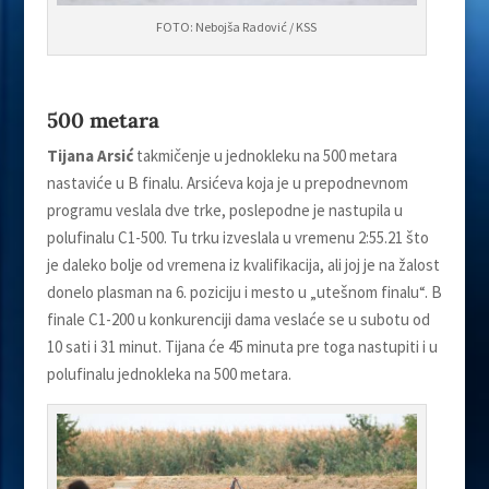
FOTO: Nebojša Radović / KSS
500 metara
Tijana Arsić
takmičenje u jednokleku na 500 metara
nastaviće u B finalu. Arsićeva koja je u prepodnevnom
programu veslala dve trke, poslepodne je nastupila u
polufinalu C1-500. Tu trku izveslala u vremenu 2:55.21 što
je daleko bolјe od vremena iz kvalifikacija, ali joj je na žalost
donelo plasman na 6. poziciju i mesto u „utešnom finalu“. B
finale C1-200 u konkurenciji dama veslaće se u subotu od
10 sati i 31 minut. Tijana će 45 minuta pre toga nastupiti i u
polufinalu jednokleka na 500 metara.