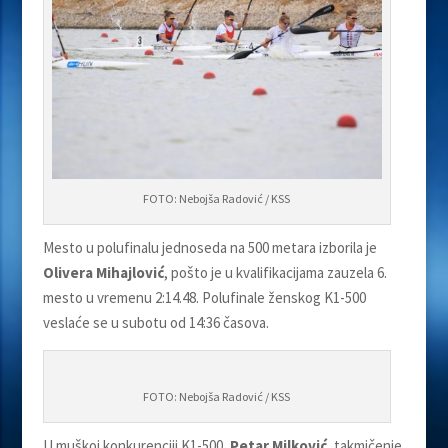
FOTO: Nebojša Radović / KSS
Mesto u polufinalu jednoseda na 500 metara izborila je
Olivera Mihajlović
, pošto je u kvalifikacijama zauzela 6.
mesto u vremenu 2:14.48. Polufinale ženskog K1-500
veslaće se u subotu od 14:36 časova.
FOTO: Nebojša Radović / KSS
U muškoj konkurenciji K1-500,
Petar Milković
, takmičenje