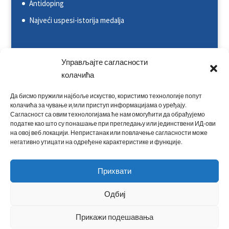
Antidoping
Najveći uspesi-istorija medalja
Svetska kajakaška federacija (ICF)
Управљајте сагласности
Evropska kajakaška asocijacija (ECA)
колачића
Rezultati na nacionalnim takmičenjima
Да бисмо пружили најбоље искуство, користимо технологије попут
колачића за чување и/или приступ информацијама о уређају.
Rezultati na međunarodnim takmičenjima
Сагласност са овим технологијама ће нам омогућити да обрађујемо
податке као што су понашање при прегледању или јединствени ИД-ови
Kontakt
на овој веб локацији. Непристанак или повлачење сагласности може
негативно утицати на одређене карактеристике и функције.
Прихвати
Одбиј
Прикажи подешавања
© 2021 Kajakaški savez Srbije | Sva prava zadržana