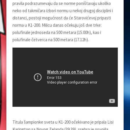
pravila podrazumevaju da se norme poništavaju ukoliko
neko od takmičara izbori normu u nekoj drugoj disciplini i
distanci, postoji mogućnost da će Starovićevoj pripasti
norma u K1-200. Milicu danas očekuju još dve trke:
polufinale jednoseda na 500 metara (15.00h), kao i
polufinale četverca na 500 metara (17.12h).
Titula šampionke sveta u K1-200 očekivano je pripala Lisi
Karington sa Novog Zelanda (39.39), srebro je osvojila