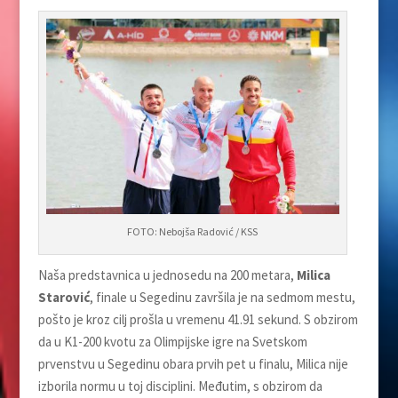
FOTO: Nebojša Radović / KSS
Naša predstavnica u jednosedu na 200 metara,
Milica
Starović
, finale u Segedinu završila je na sedmom mestu,
pošto je kroz cilj prošla u vremenu 41.91 sekund. S obzirom
da u K1-200 kvotu za Olimpijske igre na Svetskom
prvenstvu u Segedinu obara prvih pet u finalu, Milica nije
izborila normu u toj disciplini. Međutim, s obzirom da