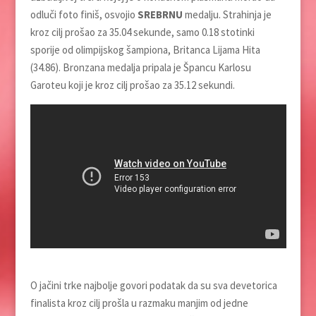
odluči foto finiš, osvojio
SREBRNU
medalju. Strahinja je
kroz cilj prošao za 35.04 sekunde, samo 0.18 stotinki
sporije od olimpijskog šampiona, Britanca Lijama Hita
(34.86). Bronzana medalja pripala je Špancu Karlosu
Garoteu koji je kroz cilj prošao za 35.12 sekundi.
O jačini trke najbolje govori podatak da su sva devetorica
finalista kroz cilj prošla u razmaku manjim od jedne