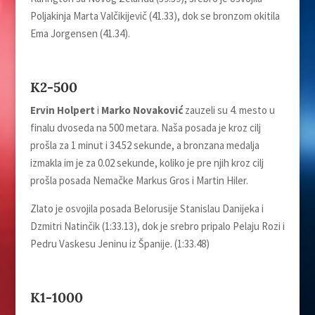
Poljakinja Marta Valčikijevič (41.33), dok se bronzom okitila
Ema Jorgensen (41.34).
K2-500
Ervin Holpert
i
Marko Novaković
zauzeli su 4. mesto u
finalu dvoseda na 500 metara. Naša posada je kroz cilj
prošla za 1 minut i 34.52 sekunde, a bronzana medalja
izmakla im je za 0.02 sekunde, koliko je pre njih kroz cilj
prošla posada Nemačke Markus Gros i Martin Hiler.
Zlato je osvojila posada Belorusije Stanislau Danijeka i
Dzmitri Natinčik (
1:33.13
), dok je srebro pripalo Pelaju Rozi i
Pedru Vaskesu Jeninu iz Španije. (1:33.48)
K1-1000