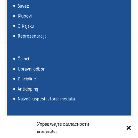
Savez
Klubovi
O Kajaku
Reprezentacija
Čamci
Upravni odbor
Discipline
Antidoping
Najveći uspesi-istorija medalja
Svetska kajakaška federacija (ICF)
Управљајте сагласности
колачића
Evropska kajakaška asocijacija (ECA)