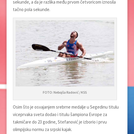
sekunde, a da je razlika među prvom četvoricom iznosila
tačno pola sekunde.
FOTO: Nebojša Radović / KSS
Osim što je osvajanjem srebrne medalje u Segedinu titulu
viceprvaka sveta dodao i titulu šampiona Evrope za
takmičare do 23 godine, Stefanović je izborio i prvu
olimpijsku normu za srpski kajak.