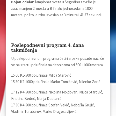
Bojan Zdelar
šampionat sveta u Segedinu završio je
zauzimanjem 2. mesta u B finalu jednoseda na 1000
metara, pošto je trku izveslao za 3 minuta i 41.37 sekundi.
Poslepodnevni program 4. dana
takmičenja
U poslepodnevnom programu četiri srpske posade naći će
se na startu polufinala na deonicama od 500 i 1000 metara.
15:00 K1-500 polufinale Milica Starović
15:30 K2-1000 polufinale Marko Tomićević, Milenko Zorić
17:12 K4-500 polufinale Nikolina Moldovan, Milica Starović,
Kristina Bedeč, Marija Dostanić
17:30 K4-500 polufinale Stefan Vekić, Nebojša Grujić,
Vladimir Torubarov, Marko Dragosavljević