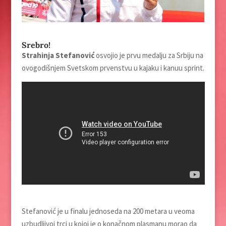
Srebro!
Strahinja Stefanović
osvojio je prvu medalju za Srbiju na
ovogodišnjem Svetskom prvenstvu u kajaku i kanuu sprint.
Stefanović je u finalu jednoseda na 200 metara u veoma
uzbudljivoj trci u kojoj je o konačnom plasmanu morao da