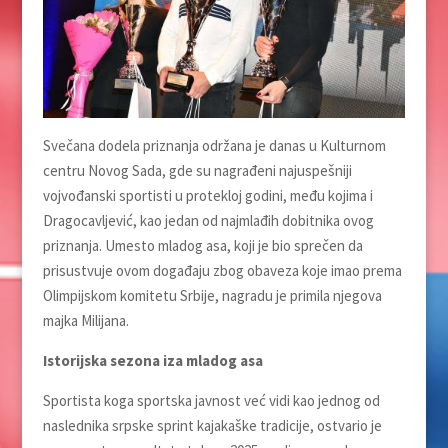
Svečana dodela priznanja održana je danas u Kulturnom
centru Novog Sada, gde su nagrađeni najuspešniji
vojvođanski sportisti u protekloj godini, među kojima i
Dragocavljević, kao jedan od najmlađih dobitnika ovog
priznanja. Umesto mladog asa, koji je bio sprečen da
prisustvuje ovom događaju zbog obaveza koje imao prema
Olimpijskom komitetu Srbije, nagradu je primila njegova
majka Milijana.
Istorijska sezona iza mladog asa
Sportista koga sportska javnost već vidi kao jednog od
naslednika srpske sprint kajakaške tradicije, ostvario je