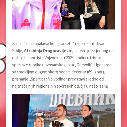
Kajakaš bačkopalanačkog „Tarketa“ i reprezentativac
Srbije,
Strahinja Dragocavljević
, izabran je za jednog od
najboljih sportista Vojvodine u 2025. godini u izboru
sportske rubrike novosadskog lista „Dnevnik“. Ugovorom
sa tradicijom dugom skoro sedam decenija (69. izbor),
priznanje „Sportista Vojvodine“ predstavlja jedno od
najznačajnijih regionalnih sportskih odličja u našoj zemlji.