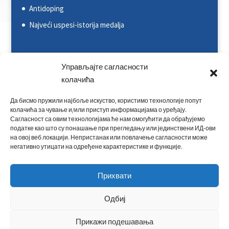
Antidoping
Najveći uspesi-istorija medalja
Svetska kajakaška federacija (ICF)
Управљајте сагласности
колачића
Evropska kajakaška asocijacija (ECA)
Rezultati na nacionalnim takmičenjima
Да бисмо пружили најбоље искуство, користимо технологије попут
колачића за чување и/или приступ информацијама о уређају.
Rezultati na međunarodnim takmičenjima
Сагласност са овим технологијама ће нам омогућити да обрађујемо
податке као што су понашање при прегледању или јединствени ИД-ови
Kontakt
на овој веб локацији. Непристанак или повлачење сагласности може
негативно утицати на одређене карактеристике и функције.
Прихвати
Одбиј
Прикажи подешавања