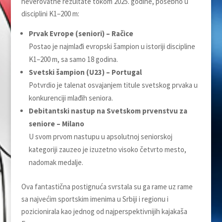
neverovatne rezultate tokom 2025. godine, posebno u
disciplini K1–200 m:
Prvak Evrope (seniori) – Račice
Postao je najmlađi evropski šampion u istoriji discipline
K1–200 m, sa samo 18 godina.
Svetski šampion (U23) – Portugal
Potvrdio je talenat osvajanjem titule svetskog prvaka u
konkurenciji mlađih seniora.
Debitantski nastup na Svetskom prvenstvu za
seniore – Milano
U svom prvom nastupu u apsolutnoj seniorskoj
kategoriji zauzeo je izuzetno visoko četvrto mesto,
nadomak medalje.
Ova fantastična postignuća svrstala su ga rame uz rame
sa najvećim sportskim imenima u Srbiji i regionu i
pozicionirala kao jednog od najperspektivnijih kajakaša