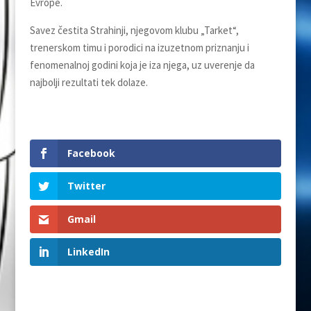
Evrope.
Savez čestita Strahinji, njegovom klubu „Tarket“,
trenerskom timu i porodici na izuzetnom priznanju i
fenomenalnoj godini koja je iza njega, uz uverenje da
najbolji rezultati tek dolaze.
Facebook
Twitter
Gmail
LinkedIn