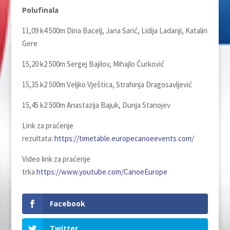
Polufinala
11,09 k4 500m Dina Bacelj, Jana Sarić, Lidija Ladanji, Katalin
Gere
15,20 k2 500m Sergej Bajilov, Mihajlo Ćurković
15,35 k2 500m Veljko Vještica, Strahinja Dragosavljević
15,45 k2 500m Anastazija Bajuk, Dunja Stanojev
Link za praćenje
rezultata:
https://timetable.europecanoeevents.com/
Video link za praćenje
trka
https://www.youtube.com/CanoeEurope
Facebook
Twitter