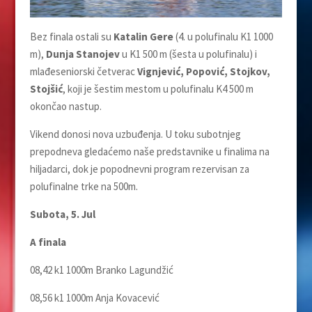
Bez finala ostali su
Katalin Gere
(4. u polufinalu K1 1000
m),
Dunja Stanojev
u K1 500 m (šesta u polufinalu) i
mlađeseniorski četverac
Vignjević, Popović, Stojkov,
Stojšić
, koji je šestim mestom u polufinalu K4 500 m
okončao nastup.
Vikend donosi nova uzbuđenja. U toku subotnjeg
prepodneva gledaćemo naše predstavnike u finalima na
hiljadarci, dok je popodnevni program rezervisan za
polufinalne trke na 500m.
Subota, 5. Jul
A finala
08,42 k1 1000m Branko Lagundžić
08,56 k1 1000m Anja Kovacević