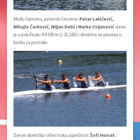
Među čamcima, juniorski četverac
Petar Lakićević,
Mihajlo Ćurković, Miljan Delić i Marko Cvijanović
slavio
je u polufinalu K4 500 m (1:25,565) i direktno se plasirao u
borbu za postolje.
Dan je obeležila i višestruka uspešnost
Žofi Horvat
: