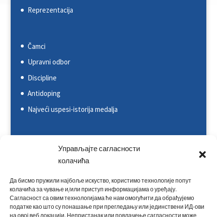
Reprezentacija
Čamci
Upravni odbor
Discipline
Antidoping
Najveći uspesi-istorija medalja
Svetska kajakaška federacija (ICF)
Управљајте сагласности
колачића
Evropska kajakaška asocijacija (ECA)
Rezultati na nacionalnim takmičenjima
Да бисмо пружили најбоље искуство, користимо технологије попут
колачића за чување и/или приступ информацијама о уређају.
Rezultati na međunarodnim takmičenjima
Сагласност са овим технологијама ће нам омогућити да обрађујемо
податке као што су понашање при прегледању или јединствени ИД-ови
Kontakt
на овој веб локацији. Непристанак или повлачење сагласности може