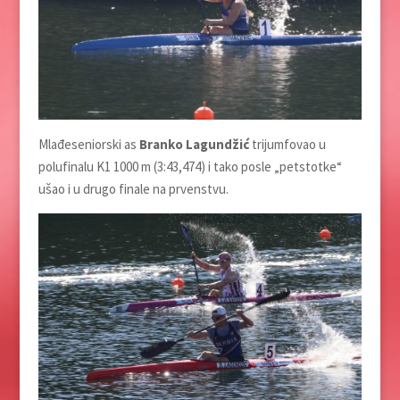
Mlađeseniorski as
Branko Lagundžić
trijumfovao u
polufinalu K1 1000 m (3:43,474) i tako posle „petstotke“
ušao i u drugo finale na prvenstvu.