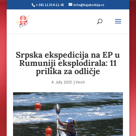
+ 381 11 354-11-45
info@kajaksrbija.rs
Srpska ekspedicija na EP u
Rumuniji eksplodirala: 11
prilika za odličje
4. July 2025.
|
Vesti