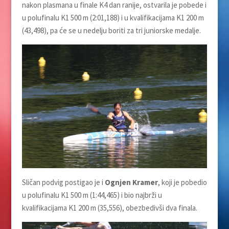
nakon plasmana u finale K4 dan ranije, ostvarila je pobede i
u polufinalu K1 500 m (2:01,188) i u kvalifikacijama K1 200 m
(43,498), pa će se u nedelju boriti za tri juniorske medalje.
Sličan podvig postigao je i
Ognjen Kramer
, koji je pobedio
u polufinalu K1 500 m (1:44,465) i bio najbrži u
kvalifikacijama K1 200 m (35,556), obezbedivši dva finala.