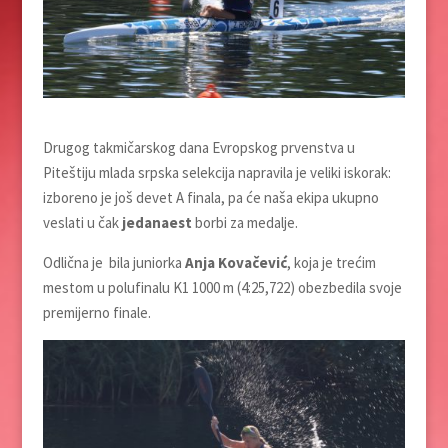
Drugog takmičarskog dana Evropskog prvenstva u
Piteštiju mlada srpska selekcija napravila je veliki iskorak:
izboreno je još devet A finala, pa će naša ekipa ukupno
veslati u čak
jedanaest
borbi za medalje.
Odlična je bila juniorka
Anja Kovačević
, koja je trećim
mestom u polufinalu K1 1000 m (4:25,722) obezbedila svoje
premijerno finale.