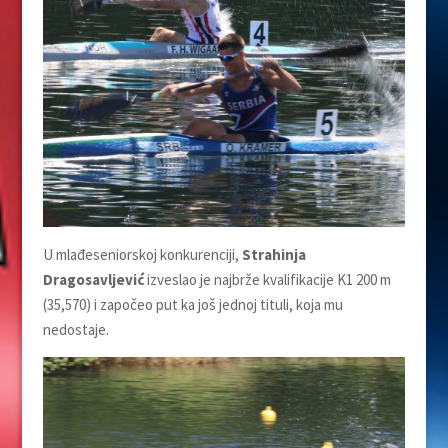
U mlađeseniorskoj konkurenciji,
Strahinja
Dragosavljević
izveslao je najbrže kvalifikacije K1 200 m
(35,570) i započeo put ka još jednoj tituli, koja mu
nedostaje.