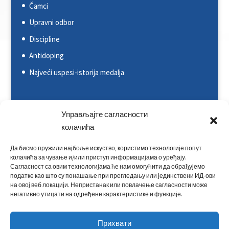
Čamci
Upravni odbor
Discipline
Antidoping
Najveći uspesi-istorija medalja
Svetska kajakaška federacija (ICF)
Управљајте сагласности
Evropska kajakaška asocijacija (ECA)
колачића
Rezultati na nacionalnim takmičenjima
Да бисмо пружили најбоље искуство, користимо технологије попут
колачића за чување и/или приступ информацијама о уређају.
Rezultati na međunarodnim takmičenjima
Сагласност са овим технологијама ће нам омогућити да обрађујемо
Kontakt
податке као што су понашање при прегледању или јединствени ИД-ови
на овој веб локацији. Непристанак или повлачење сагласности може
негативно утицати на одређене карактеристике и функције.
Прихвати