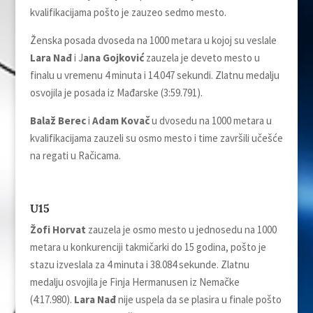
kvalifikacijama pošto je zauzeo sedmo mesto.
Ženska posada dvoseda na 1000 metara u kojoj su veslale
Lara Nađ
i J
ana Gojković
zauzela je deveto mesto u
finalu u vremenu 4 minuta i 14.047 sekundi. Zlatnu medalju
osvojila je posada iz Mađarske (3:59.791).
Balaž Berec
i
Adam Kovač
u dvosedu na 1000 metara u
kvalifikacijama zauzeli su osmo mesto i time završili učešće
na regati u Račicama.
U15
Žofi Horvat
zauzela je osmo mesto u jednosedu na 1000
metara u konkurenciji takmičarki do 15 godina, pošto je
stazu izveslala za 4 minuta i 38.084 sekunde. Zlatnu
medalju osvojila je Finja Hermanusen iz Nemačke
(4:17.980).
Lara Nađ
nije uspela da se plasira u finale pošto