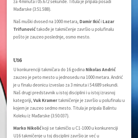
za 4 minuta i 05.672 sekunde. Titula je pripala posadi
Mađarske (3:51.588).
Naš muški dvosed na 1000 metara,
Damir Ikić
i
Lazar
Trifunović
takođe je takmičenje završio u polufinalu
pošto je zauzeo poslednje, osmo mesto.
U16
U konkurenciji takmičara do 16 godina
Nikolas Andrić
zauzeo je peto mesto u jednosedu na 1000 metara. Andrić
je u finalu deonicu izveslao za 3 minuta i 54.689 sekundi.
Naš drugi predstavnik u istoj disciplini i u istoj izrasnoj
kategoriji,
Vuk Kramer
takmičenje je završio u polufinalu u
kojem je zauzeo sedmo mesto. Titula je pripala Balintu
Koleku iz Mađarske (3:50.037).
Marko Nikolić
koji se takmičio u C1-1000 u konkurenciji
U16 takmičenje u toj disciplini završio je već u