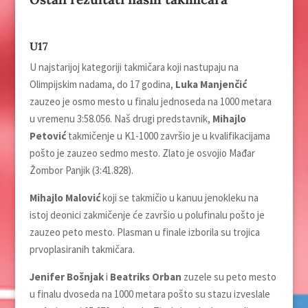
U17
U najstarijoj kategoriji takmičara koji nastupaju na
Olimpijskim nadama, do 17 godina,
Luka Manjenčić
zauzeo je osmo mesto u finalu jednoseda na 1000 metara
u vremenu 3:58.056. Naš drugi predstavnik,
Mihajlo
Petović
takmičenje u K1-1000 završio je u kvalifikacijama
pošto je zauzeo sedmo mesto. Zlato je osvojio Mađar
Žombor Panjik (3:41.828).
Mihajlo Malović
koji se takmičio u kanuu jenokleku na
istoj deonici zakmičenje će završio u polufinalu pošto je
zauzeo peto mesto. Plasman u finale izborila su trojica
prvoplasiranih takmičara.
Jenifer Bošnjak
i
Beatriks Orban
zuzele su peto mesto
u finalu dvoseda na 1000 metara pošto su stazu izveslale