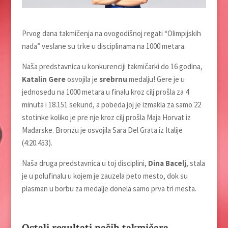
Prvog dana takmičenja na ovogodišnoj regati “Olimpijskih
nada” veslane su trke u disciplinama na 1000 metara.
Naša predstavnica u konkurenciji takmičarki do 16 godina,
Katalin Gere
osvojila je
srebrnu
medalju! Gere je u
jednosedu na 1000 metara u finalu kroz cilj prošla za 4
minuta i 18.151 sekund, a pobeda joj je izmakla za samo 22
stotinke koliko je pre nje kroz cilj prošla Maja Horvat iz
Mađarske. Bronzu je osvojila Sara Del Grata iz Italije
(4:20.453).
Naša druga predstavnica u toj disciplini,
Dina Bacelj
, stala
je u polufinalu u kojem je zauzela peto mesto, dok su
plasman u borbu za medalje donela samo prva tri mesta.
Ostali rezultati naših takmičara