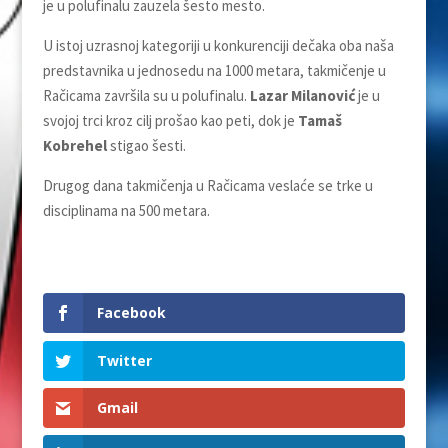
je u polufinalu zauzela šesto mesto.
U istoj uzrasnoj kategoriji u konkurenciji dečaka oba naša
predstavnika u jednosedu na 1000 metara, takmičenje u
Račicama završila su u polufinalu.
Lazar Milanović
je u
svojoj trci kroz cilj prošao kao peti, dok je
Tamaš
Kobrehel
stigao šesti.
Drugog dana takmičenja u Račicama veslaće se trke u
disciplinama na 500 metara.
Facebook
Twitter
Gmail