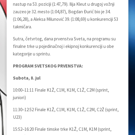
nastup na 53. poziciji (1:47,79). Ilija Kleut u drugoj vožnji
zauzeo je 32. mesto (1:04,87), Bogdan Đurić bio je 34.
(1:06,28), a Aleksa Milunović 39. (1:08,69) u konkurenciji 53
takmičara.
Sutra, četvrtog, dana prvenstva Sveta, na programu su
finalne trke u pojedinačnoj i ekipnoj konkurenciji u obe
kategorije u sprintu.
PROGRAM SVETSKOG PRVENSTVA:
Subota, 8. jul
10:00–11:11 Finale K1Ž, C1M, K1M, C1Ž, C2M (sprint,
juniori)
11:30–12:52 Finale K1Ž, C1M, K1M, C1Ž, C2M, C2Ž (sprint,
U23)
15:52–16:20 Finale timske trke K1Ž, C1M, K1M (sprint,