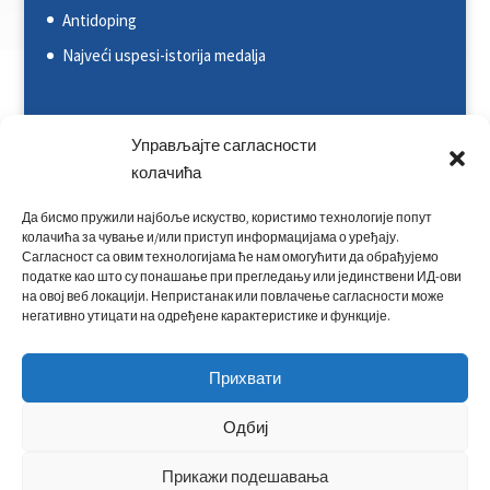
Antidoping
Najveći uspesi-istorija medalja
Svetska kajakaška federacija (ICF)
Управљајте сагласности
Evropska kajakaška asocijacija (ECA)
колачића
Rezultati na nacionalnim takmičenjima
Да бисмо пружили најбоље искуство, користимо технологије попут
колачића за чување и/или приступ информацијама о уређају.
Rezultati na međunarodnim takmičenjima
Сагласност са овим технологијама ће нам омогућити да обрађујемо
податке као што су понашање при прегледању или јединствени ИД-ови
Kontakt
на овој веб локацији. Непристанак или повлачење сагласности може
негативно утицати на одређене карактеристике и функције.
Прихвати
Одбиј
Прикажи подешавања