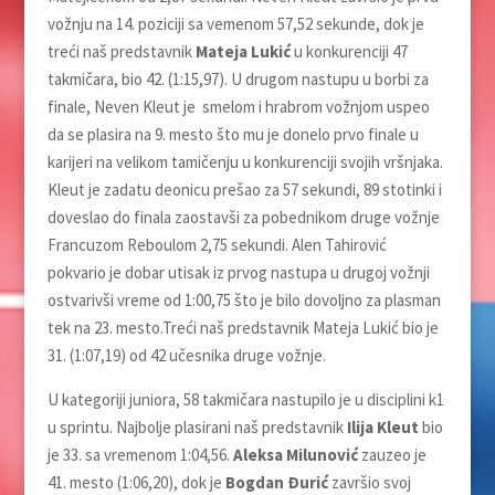
vožnju na 14. poziciji sa vemenom 57,52 sekunde, dok je
treći naš predstavnik
Mateja Lukić
u konkurenciji 47
takmičara, bio 42. (1:15,97). U drugom nastupu u borbi za
finale, Neven Kleut je smelom i hrabrom vožnjom uspeo
da se plasira na 9. mesto što mu je donelo prvo finale u
karijeri na velikom tamičenju u konkurenciji svojih vršnjaka.
Kleut je zadatu deonicu prešao za 57 sekundi, 89 stotinki i
doveslao do finala zaostavši za pobednikom druge vožnje
Francuzom Reboulom 2,75 sekundi. Alen Tahirović
pokvario je dobar utisak iz prvog nastupa u drugoj vožnji
ostvarivši vreme od 1:00,75 što je bilo dovoljno za plasman
tek na 23. mesto.Treći naš predstavnik Mateja Lukić bio je
31. (1:07,19) od 42 učesnika druge vožnje.
U kategoriji juniora, 58 takmičara nastupilo je u disciplini k1
u sprintu. Najbolje plasirani naš predstavnik
Ilija Kleut
bio
je 33. sa vremenom 1:04,56.
Aleksa Milunović
zauzeo je
41. mesto (1:06,20), dok je
Bogdan Đurić
završio svoj