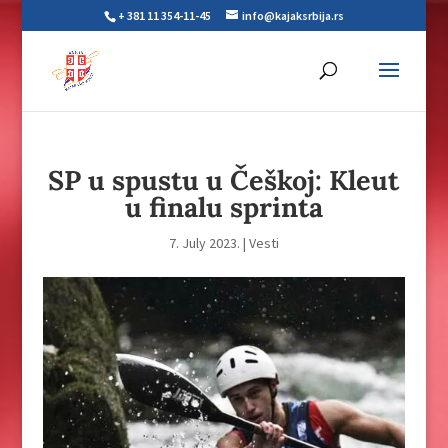
+ 381 11 354-11-45
info@kajaksrbija.rs
SP u spustu u Češkoj: Kleut
u finalu sprinta
7. July 2023.
|
Vesti