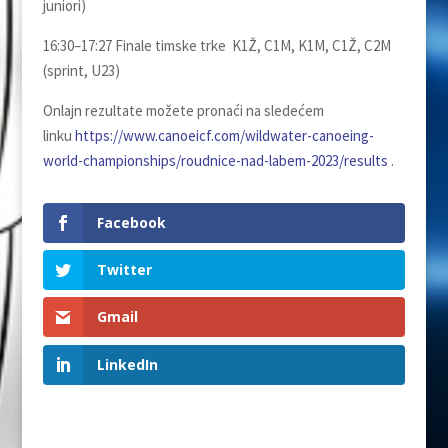
juniori)
16:30–17:27 Finale timske trke K1Ž, C1M, K1M, C1Ž, C2M
(sprint, U23)
Onlajn rezultate možete pronaći na sledećem
linku
https://www.canoeicf.com/wildwater-canoeing-
world-championships/roudnice-nad-labem-2023/results
.
Facebook
Twitter
Gmail
LinkedIn