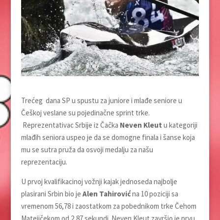
Trećeg dana SP u spustu za juniore i mlađe seniore u
Češkoj veslane su pojedinačne sprint trke.
Reprezentativac Srbije iz Čačka
Neven Kleut
u kategoriji
mlađih seniora uspeo je da se domogne finala i šanse koja
mu se sutra pruža da osvoji medalju za našu
reprezentaciju.
U prvoj kvalifikacinoj vožnji kajak jednoseda najbolje
plasirani Srbin bio je
Alen Tahirović
na 10 poziciji sa
vremenom 56,78 i zaostatkom za pobednikom trke Čehom
Matejičekom od 2,87 sekundi. Neven Kleut završio je prvu