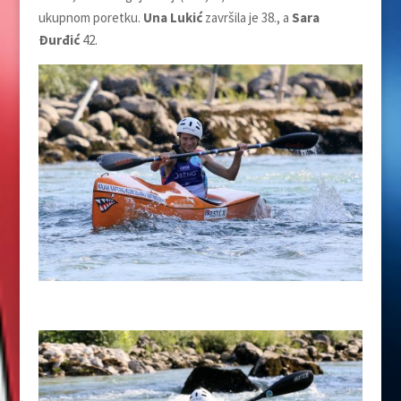
ukupnom poretku.
Una Lukić
završila je 38., a
Sara
Đurđić
42.