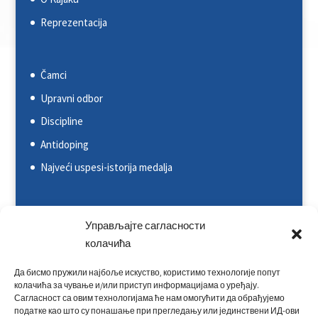
Reprezentacija
Čamci
Upravni odbor
Discipline
Antidoping
Najveći uspesi-istorija medalja
Svetska kajakaška federacija (ICF)
Управљајте сагласности
Evropska kajakaška asocijacija (ECA)
колачића
Rezultati na nacionalnim takmičenjima
Да бисмо пружили најбоље искуство, користимо технологије попут
колачића за чување и/или приступ информацијама о уређају.
Rezultati na međunarodnim takmičenjima
Сагласност са овим технологијама ће нам омогућити да обрађујемо
податке као што су понашање при прегледању или јединствени ИД-ови
Kontakt