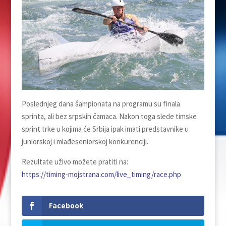
Poslednjeg dana šampionata na programu su finala
sprinta, ali bez srpskih čamaca. Nakon toga slede timske
sprint trke u kojima će Srbija ipak imati predstavnike u
juniorskoj i mlađeseniorskoj konkurenciji.
Rezultate uživo možete pratiti na:
https://timing-mojstrana.com/live_timing/race.php
Facebook