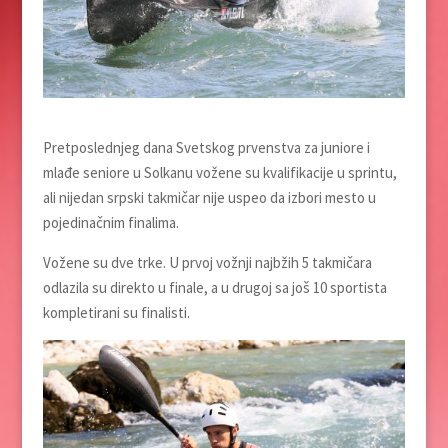
Pretposlednjeg dana Svetskog prvenstva za juniore i
mlađe seniore u Solkanu vožene su kvalifikacije u sprintu,
ali nijedan srpski takmičar nije uspeo da izbori mesto u
pojedinačnim finalima.
Vožene su dve trke. U prvoj vožnji najbžih 5 takmičara
odlazila su direkto u finale, a u drugoj sa još 10 sportista
kompletirani su finalisti.