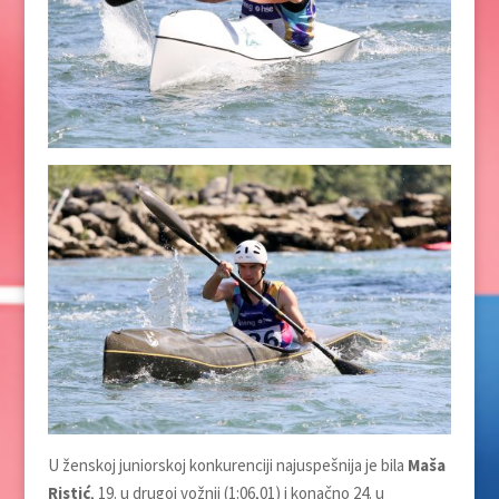
U ženskoj juniorskoj konkurenciji najuspešnija je bila
Maša
Ristić
, 19. u drugoj vožnji (1:06,01) i konačno 24. u