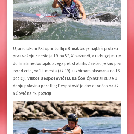
U juniorskom K-1 sprintu
Ilija Kleut
bio je najbliži prolazu:
prvu vožnju završio je 19. na 57,40 sekundi, a u drugoj mu je
do finala nedostajalo svega pet stotinki. Završio je kao prvi
ispod crte, na 11. mestu (57,39), u zbirnom plasmanu na 16
poziciji.
Viktor Despotović
i
Luka Čović
plasirali su se u
donju polovinu poretka; Despotović je dan okončao na 52,
a Čović na 49. poziciji.