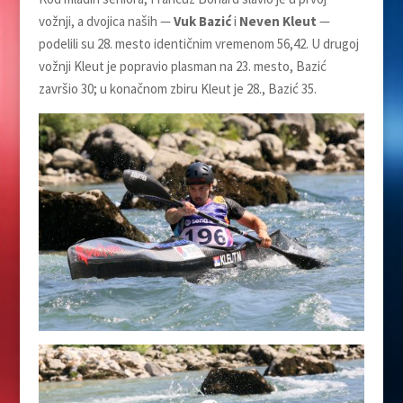
vožnji, a dvojica naših —
Vuk Bazić
i
Neven Kleut
—
podelili su 28. mesto identičnim vremenom 56,42. U drugoj
vožnji Kleut je popravio plasman na 23. mesto, Bazić
završio 30; u konačnom zbiru Kleut je 28., Bazić 35.