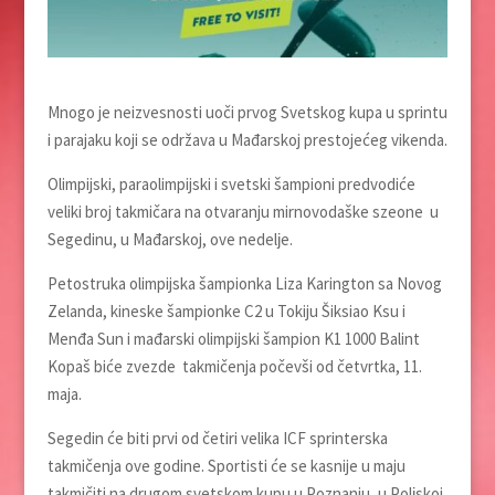
Mnogo je neizvesnosti uoči prvog Svetskog kupa u sprintu
i parajaku koji se održava u Mađarskoj prestojećeg vikenda.
Olimpijski, paraolimpijski i svetski šampioni predvodiće
veliki broj takmičara na otvaranju mirnovodaške szeone u
Segedinu, u Mađarskoj, ove nedelјe.
Petostruka olimpijska šampionka Liza Karington sa Novog
Zelanda, kineske šampionke C2 u Tokiju Šiksiao Ksu i
Menđa Sun i mađarski olimpijski šampion K1 1000 Balint
Kopaš biće zvezde takmičenja počevši od četvrtka, 11.
maja.
Segedin će biti prvi od četiri velika ICF sprinterska
takmičenja ove godine. Sportisti će se kasnije u maju
takmičiti na drugom svetskom kupu u Poznanju, u Polјskoj,