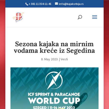
+ 381 11 354-11-45
info@kajaksrbija.rs
Sezona kajaka na mirnim
vodama kreće iz Segedina
8. May 2023.
|
Vesti