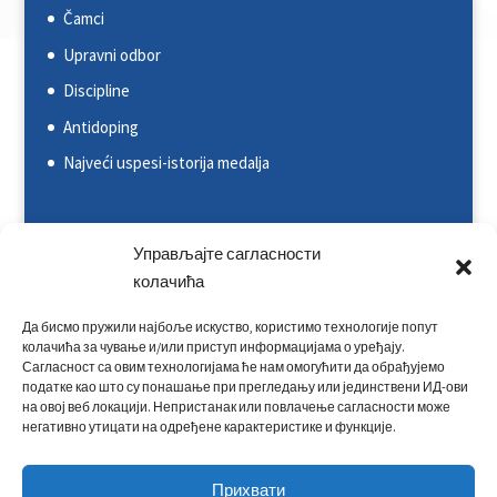
Čamci
Upravni odbor
Discipline
Antidoping
Najveći uspesi-istorija medalja
Svetska kajakaška federacija (ICF)
Управљајте сагласности
Evropska kajakaška asocijacija (ECA)
колачића
Rezultati na nacionalnim takmičenjima
Да бисмо пружили најбоље искуство, користимо технологије попут
колачића за чување и/или приступ информацијама о уређају.
Rezultati na međunarodnim takmičenjima
Сагласност са овим технологијама ће нам омогућити да обрађујемо
податке као што су понашање при прегледању или јединствени ИД-ови
Kontakt
на овој веб локацији. Непристанак или повлачење сагласности може
негативно утицати на одређене карактеристике и функције.
Прихвати