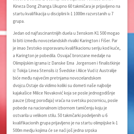
Kineza Dong Zhanga.Ukupno 60 takmičara je prijavljeno na
startu kvalifikacija u disciplini k-1 1000m razvrstanih u 7
grupa.
Jedan od najfascinantnijih duela u ženskom K1 500 mogao
bi biti između novozelandskih rivalki Karington i Fišer. Par
je imao žestoko osporavanu kvalifikacionu seriju kod kuće,
a Karington je pobedila. Osvajač bronzane medalјe na
Olimpijskim igrama iz Danske Ema Jorgensen i finalistkinje
iz Tokija Linea Stensils iz Švedske i Alice Vud iz Australije
biće među najvećim pretnjama novozelandskom
dvojcu.Ostaje da vidimo koliki su dometi naše najbolje
kajakašice Milice Novaković koja se posle jednogodišnje
pauze (zbog porođaja) vraća na svetsku pozornicu, posle
pobede na nacionalnom izbornom tamičenju koju je
ostvarila u velikom stilu. 50 takmčarki podeljenih u 6
kvalifikacionih grupa prijavljeno je na startu olimpijske k-1
500m medju kojima će se naći još jedna srpska