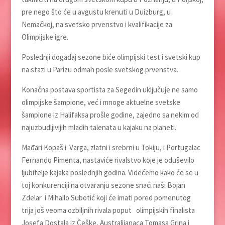
pre nego što će u avgustu krenuti u Duizburg, u
Nemačkoj, na svetsko prvenstvo i kvalifikacije za
Olimpijske igre.
Poslednji događaj sezone biće olimpijski test i svetski kup
na stazi u Parizu odmah posle svetskog prvenstva.
Konačna postava sportista za Segedin uklјučuje ne samo
olimpijske šampione, već i mnoge aktuelne svetske
šampione iz Halifaksa prošle godine, zajedno sa nekim od
najuzbudlјivijih mladih talenata u kajaku na planeti.
Mađari Kopaš i Varga, zlatni i srebrni u Tokiju, i Portugalac
Fernando Pimenta, nastaviće rivalstvo koje je oduševilo
lјubitelјe kajaka poslednjih godina. Videćemo kako će se u
toj konkurenciji na otvaranju sezone snaći naši Bojan
Zdelar i Mihailo Subotić koji će imati pored pomenutog
trija još veoma ozbiljnih rivala poput olimpijskih finalista
Josefa Dostala iz Češke, Australijanaca Tomasa Grina i