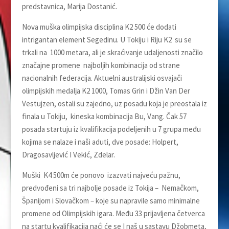
predstavnica, Marija Dostanić.
Nova muška olimpijska disciplina K2 500 će dodati
intrigantan element Segedinu. U Tokiju i Riju K2 su se
trkali na 1000 metara, ali je skraćivanje udalјenosti značilo
značajne promene najbolјih kombinacija od strane
nacionalnih federacija. Aktuelni australijski osvajači
olimpijskih medalјa K2 1000, Tomas Grin i Džin Van Der
Vestujzen, ostali su zajedno, uz posadu koja je preostala iz
finala u Tokiju, kineska kombinacija Bu, Vang. Čak 57
posada startuju iz kvalifikacija podeljenih u 7 grupa među
kojima se nalaze i naši aduti, dve posade: Holpert,
Dragosavljević I Vekić, Zdelar.
Muški K4 500m će ponovo izazvati najveću pažnu,
predvođeni sa tri najbolјe posade iz Tokija – Nemačkom,
Španijom i Slovačkom – koje su napravile samo minimalne
promene od Olimpijskih igara. Među 33 prijavljena četverca
na startu kvalifikacija naći će se I naš u sastavu Džobmeta,