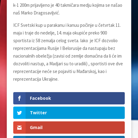
k-1 200m prijavljeno je 40 takmičara medju kojima se našao
naš Marko Dragosavljvić.
ICF Svetski kup u parakanu i kanuu počinje u četvrtak 11.
maja i traje do nedelјe, 14. maja okupiće preko 900
sportista iz 58 zemalja celog sveta. Iako je ICF dozvolio
reprezentacijama Rusije I Belorusije da nastupaju bez
nacionalnih obeležja (zavisi od zemlje domaćina da li će im
dozvoliti nastup, a Madjari su to uradili) , sportisti ove dve
reprezentacije neće se pojaviti u Mađarskoj, kao i
reprezentacija Ukrajine.
Facebook
Twitter
Gmail