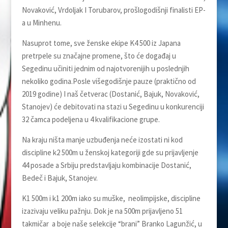
Novaković, Vrdoljak I Torubarov, prošlogodišnji finalisti EP-
a u Minhenu.
Nasuprot tome, sve ženske ekipe K4 500 iz Japana
pretrpele su značajne promene, što će događaj u
Segedinu učiniti jednim od najotvorenijih u poslednjih
nekoliko godina.Posle višegodišnje pauze (praktično od
2019 godine) I naš četverac (Dostanić, Bajuk, Novaković,
Stanojev) će debitovati na stazi u Segedinu u konkurenciji
32 čamca podeljena u 4 kvalifikacione grupe.
Na kraju ništa manje uzbuđenja neće izostati ni kod
discipline k2 500m u ženskoj kategoriji gde su prijavljenje
44 posade a Srbiju predstavljaju kombinacije Dostanić,
Bedeč i Bajuk, Stanojev.
K1 500m i k1 200m iako su muške, neolimpijske, discipline
izazivaju veliku pažnju. Dok je na 500m prijavljeno 51
takmičar a boje naše selekcije “brani” Branko Lagunžić, u