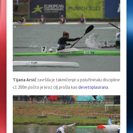
Tijana Arsić
završila je takmičenje u polufininalu discipline
c1 200m pošto je kroz cilj prošla kao
devetoplasirana.