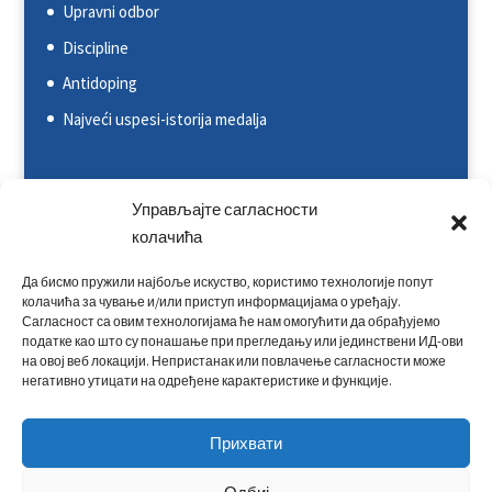
Upravni odbor
Discipline
Antidoping
Najveći uspesi-istorija medalja
Svetska kajakaška federacija (ICF)
Управљајте сагласности
Evropska kajakaška asocijacija (ECA)
колачића
Rezultati na nacionalnim takmičenjima
Да бисмо пружили најбоље искуство, користимо технологије попут
колачића за чување и/или приступ информацијама о уређају.
Rezultati na međunarodnim takmičenjima
Сагласност са овим технологијама ће нам омогућити да обрађујемо
Kontakt
податке као што су понашање при прегледању или јединствени ИД-ови
на овој веб локацији. Непристанак или повлачење сагласности може
негативно утицати на одређене карактеристике и функције.
Прихвати