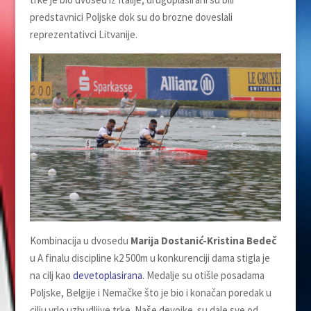
predstavnici Poljske dok su do brozne doveslali
reprezentativci Litvanije.
Kombinacija u dvosedu
Marija Dostanić-Kristina Bedeč
u A finalu discipline k2 500m u konkurenciji dama stigla je
na cilj kao
devetoplasirana
. Medalje su otišle posadama
Poljske, Belgije i Nemačke što je bio i konačan poredak u
cilju vrlo uzbudljive trke. Naše devojke su dale sve od