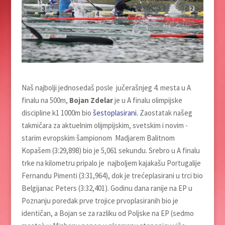
Naš najbolji jednosedaš posle jučerašnjeg 4. mesta u A
finalu na 500m,
Bojan Zdelar
je u A finalu olimpijske
discipline k1 1000m bio
šestoplasirani.
Zaostatak našeg
takmičara za aktuelnim olijmpijskim, svetskim i novim -
starim evropskim šampionom Madjarem Balitnom
Kopašem (3:29,898) bio je 5,061 sekundu. Srebro u A finalu
trke na kilometru pripalo je najboljem kajakašu Portugalije
Fernandu Pimenti (3:31,964), dok je trećeplasirani u trci bio
Belgijanac Peters (3:32,401). Godinu dana ranije na EP u
Poznanju poredak prve trojice prvoplasiranih bio je
identičan, a Bojan se za razliku od Poljske na EP (sedmo