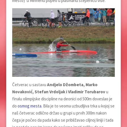
mesto) u Minhenu popeo u plasmanu stepenicu više.
Četverac u sastavu
Andjelo Džombeta, Marko
Novaković, Stefan Vrdoljak i Vladimir Torubarov
u
finalu olimpijske discipline na deonici od 500m doveslao je
do
osmog mesta.
Bila je to veoma uzbudljiva trka u kojoj se
naš četverac odlično držao u grupi u prvih 300m nakon
čega je počeo da pada kako se približavao ciljnoj liniji i tada