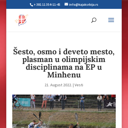
+ 381 11 354-11-45
info@kajaksrbija.rs
Šesto, osmo i deveto mesto,
plasman u olimpijskim
disciplinama na EP u
Minhenu
21. August 2022.
|
Vesti