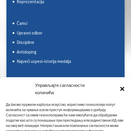
Reprezentacija
Čamci
Upravni odbor
Discipline
Antidoping
Najveći uspesi-istorija medalja
Svetska kajakaška federacija (ICF)
Управљајте сагласности
Evropska kajakaška asocijacija (ECA)
колачића
Rezultati na nacionalnim takmičenjima
Да бисмо пружили најбоље искуство, користимо технологије попут
колачића за чување и/или приступ информацијама о уређају.
Rezultati na međunarodnim takmičenjima
Сагласност са овим технологијама ће нам омогућити да обрађујемо
податке као што су понашање при прегледању или јединствени ИД-ови
Kontakt
на овој веб локацији. Непристанак или повлачење сагласности може
негативно утицати на одређене карактеристике и функције.