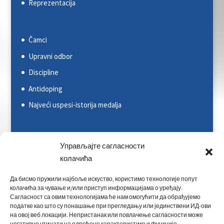
Reprezentacija
Čamci
Upravni odbor
Discipline
Antidoping
Najveći uspesi-istorija medalja
Svetska kajakaška federacija (ICF)
Управљајте сагласности
Evropska kajakaška asocijacija (ECA)
колачића
Rezultati na nacionalnim takmičenjima
Да бисмо пружили најбоље искуство, користимо технологије попут
колачића за чување и/или приступ информацијама о уређају.
Rezultati na međunarodnim takmičenjima
Сагласност са овим технологијама ће нам омогућити да обрађујемо
податке као што су понашање при прегледању или јединствени ИД-ови
Kontakt
на овој веб локацији. Непристанак или повлачење сагласности може
негативно утицати на одређене карактеристике и функције.