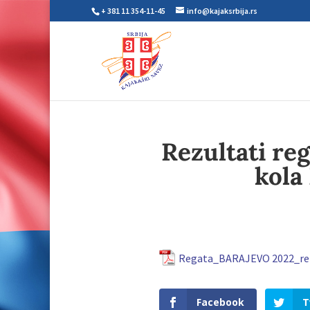
+ 381 11 354-11-45
info@kajaksrbija.rs
Rezultati reg
kola
Regata_BARAJEVO 2022_rez
Facebook
T