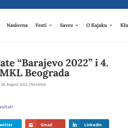
Naslovna
Vesti
Savez
O Kajaku
Klu
ate “Barajevo 2022” i 4.
 MKL Beograda
28. August 2022.
|
Rezultati
ultati
witter
Gmail
LinkedIn