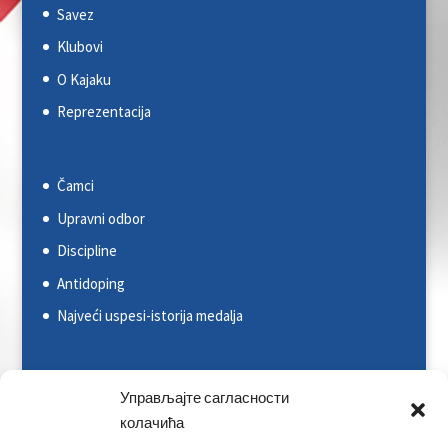
Savez
Klubovi
O Kajaku
Reprezentacija
Čamci
Upravni odbor
Discipline
Antidoping
Najveći uspesi-istorija medalja
Svetska kajakaška federacija (ICF)
Управљајте сагласности
Evropska kajakaška asocijacija (ECA)
колачића