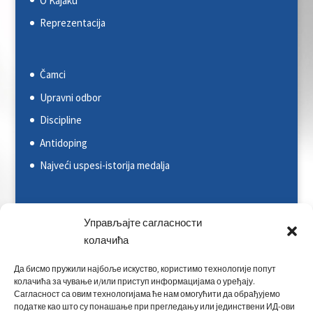
O Kajaku
Reprezentacija
Čamci
Upravni odbor
Discipline
Antidoping
Najveći uspesi-istorija medalja
Svetska kajakaška federacija (ICF)
Управљајте сагласности
Evropska kajakaška asocijacija (ECA)
колачића
Rezultati na nacionalnim takmičenjima
Да бисмо пружили најбоље искуство, користимо технологије попут
колачића за чување и/или приступ информацијама о уређају.
Rezultati na međunarodnim takmičenjima
Сагласност са овим технологијама ће нам омогућити да обрађујемо
податке као што су понашање при прегледању или јединствени ИД-ови
Kontakt