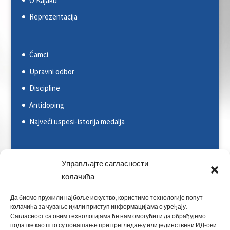
O Kajaku
Reprezentacija
Čamci
Upravni odbor
Discipline
Antidoping
Najveći uspesi-istorija medalja
Svetska kajakaška federacija (ICF)
Управљајте сагласности
Evropska kajakaška asocijacija (ECA)
колачића
Rezultati na nacionalnim takmičenjima
Да бисмо пружили најбоље искуство, користимо технологије попут
колачића за чување и/или приступ информацијама о уређају.
Rezultati na međunarodnim takmičenjima
Сагласност са овим технологијама ће нам омогућити да обрађујемо
податке као што су понашање при прегледању или јединствени ИД-ови
Kontakt