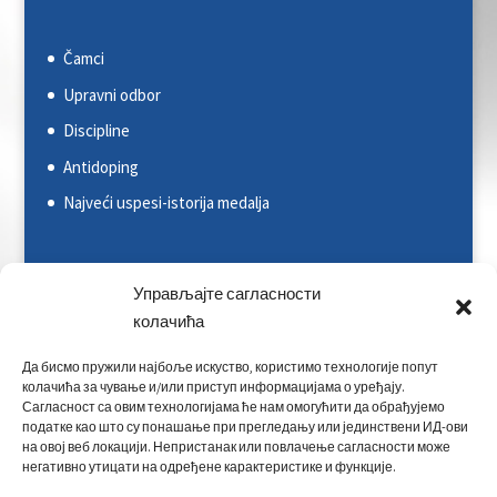
Čamci
Upravni odbor
Discipline
Antidoping
Najveći uspesi-istorija medalja
Svetska kajakaška federacija (ICF)
Управљајте сагласности
Evropska kajakaška asocijacija (ECA)
колачића
Rezultati na nacionalnim takmičenjima
Да бисмо пружили најбоље искуство, користимо технологије попут
колачића за чување и/или приступ информацијама о уређају.
Rezultati na međunarodnim takmičenjima
Сагласност са овим технологијама ће нам омогућити да обрађујемо
податке као што су понашање при прегледању или јединствени ИД-ови
Kontakt
на овој веб локацији. Непристанак или повлачење сагласности може
негативно утицати на одређене карактеристике и функције.