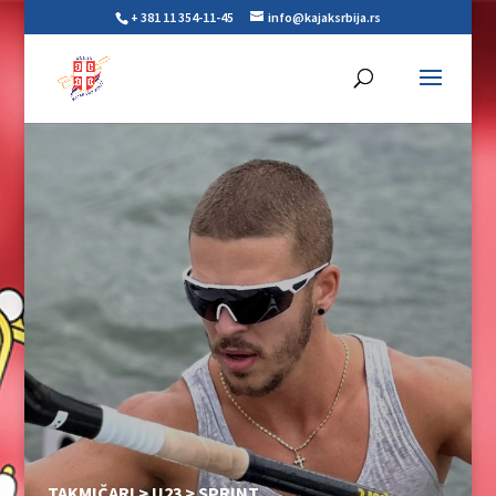
+ 381 11 354-11-45
info@kajaksrbija.rs
TAKMIČARI >
U23
>
SPRINT