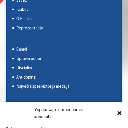
Savez
Klubovi
O Kajaku
Reprezentacija
Čamci
Upravni odbor
Discipline
Antidoping
Najveći uspesi-istorija medalja
Svetska kajakaška federacija (ICF)
Управљајте сагласности
Evropska kajakaška asocijacija (ECA)
колачића
Rezultati na nacionalnim takmičenjima