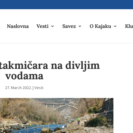
Naslovna
Vesti
Savez
O Kajaku
Klu
takmičara na divljim
vodama
27. March 2022.
|
Vesti