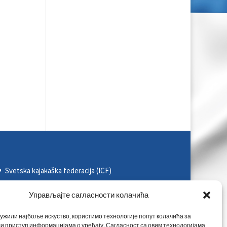
Svetska kajakaška federacija (ICF)
Evropska kajakaška asocijacija (ECA)
Управљајте сагласности колачића
Rezultati na nacionalnim takmičenjima
ужили најбоље искуство, користимо технологије попут колачића за
Rezultati na međunarodnim takmičenjima
и приступ информацијама о уређају. Сагласност са овим технологијама