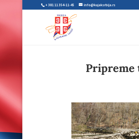
+ 381 11 354-11-45
info@kajaksrbija.rs
Pripreme 