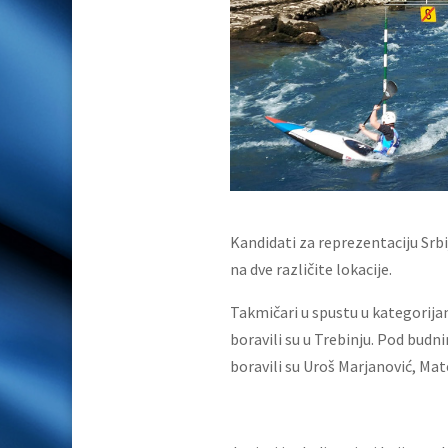
Kandidati za reprezentaciju Srbi
na dve različite lokacije.
Takmičari u spustu u kategorij
boravili su u Trebinju. Pod bud
boravili su Uroš Marjanović, Mate