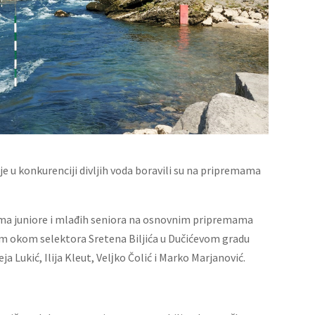
je u konkurenciji divljih voda boravili su na pripremama
ama juniore i mlađih seniora na osnovnim pripremama
nim okom selektora Sretena Biljića u Dučićevom gradu
ja Lukić, Ilija Kleut, Velјko Čolić i Marko Marjanović.