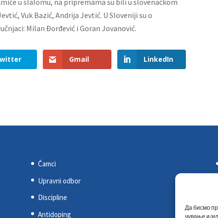
takmiče u slalomu, na pripremama su bili u slovenačkom
vtić, Vuk Bazić, Andrija Jevtić. U Sloveniji su o
učnjaci: Milan Đorđević i Goran Jovanović.
witter
Gmail
LinkedIn
Čamci
Upravni odbor
Discipline
Да бисмо пр
Antidoping
чување и/ил