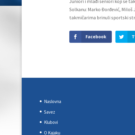
Juniori i mlađi seniori koji se 
Solkanu: Marko Đorđević, Miloš Je
takmičarima brinuli sportski str
Facebook
T
Naslovna
Savez
Klubovi
O Kajaku