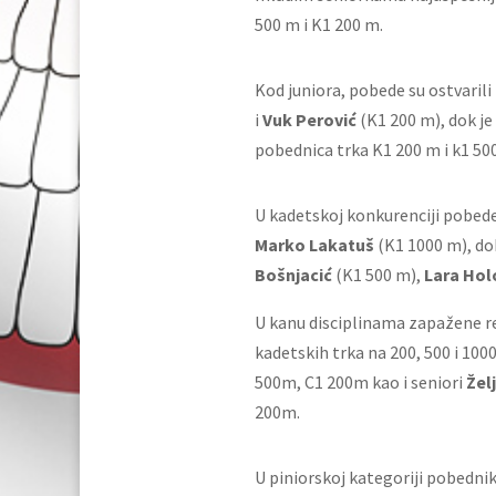
500 m i K1 200 m.
Kod juniora, pobede su ostvarili
i
Vuk Perović
(K1 200 m), dok je
pobednica trka K1 200 m i k1 500
U kadetskoj konkurenciji pobede
Marko Lakatuš
(K1 1000 m), do
Bošnjacić
(K1 500 m),
Lara Hol
U kanu disciplinama zapažene re
kadetskih trka na 200, 500 i 100
500m, C1 200m kao i seniori
Žel
200m.
U piniorskoj kategoriji pobednik