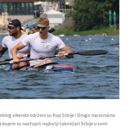
eklog vikenda održani su Kup Srbije i Drugo nacionalno
 kojem su nastupili najbolji takmičari Srbije u svim