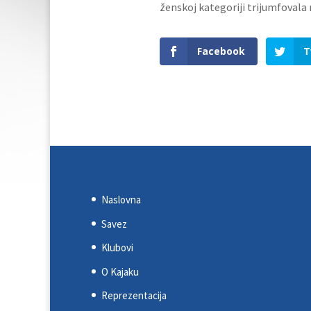
ženskoj kategoriji trijumfovala
Facebook
T
Naslovna
Savez
Klubovi
O Kajaku
Reprezentacija