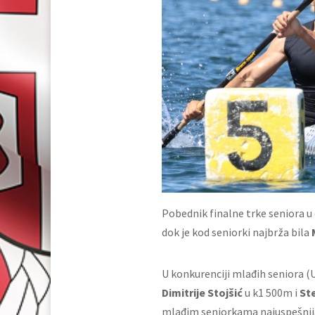
Pobednik finalne trke seniora u 
dok je kod seniorki najbrža bila
U konkurenciji mlađih seniora (U
Dimitrije Stojšić
u k1 500m i
St
mlađim seniorkama najuspešnij