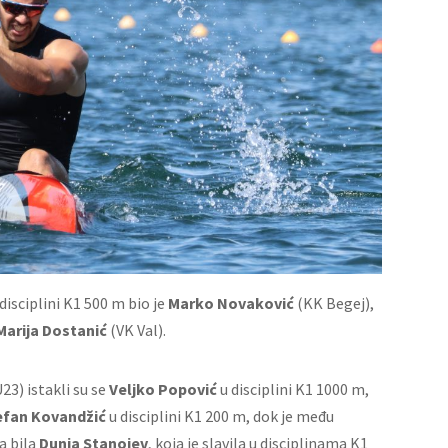
disciplini K1 500 m bio je
Marko Novaković
(KK Begej),
Marija Dostanić
(VK Val).
23) istakli su se
Veljko Popović
u disciplini K1 1000 m,
efan Kovandžić
u disciplini K1 200 m, dok je među
a bila
Dunja Stanojev
, koja je slavila u disciplinama K1