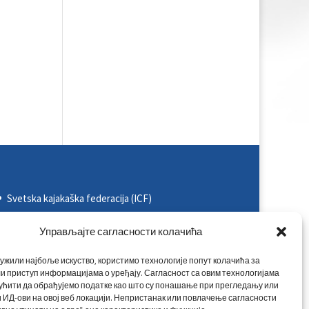
Svetska kajakaška federacija (ICF)
Evropska kajakaška asocijacija (ECA)
Управљајте сагласности колачића
Rezultati na nacionalnim takmičenjima
ужили најбоље искуство, користимо технологије попут колачића за
Rezultati na međunarodnim takmičenjima
и приступ информацијама о уређају. Сагласност са овим технологијама
ућити да обрађујемо податке као што су понашање при прегледању или
Kontakt
 ИД-ови на овој веб локацији. Непристанак или повлачење сагласности