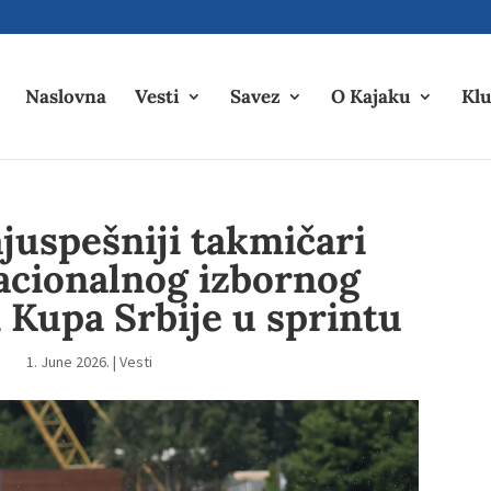
Naslovna
Vesti
Savez
O Kajaku
Klu
juspešniji takmičari
cionalnog izbornog
 Kupa Srbije u sprintu
1. June 2026.
|
Vesti