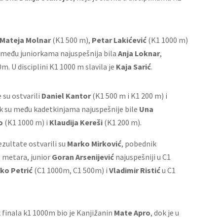
Mateja Molnar
(K1 500 m),
Petar Lakićević
(K1 1000 m)
 među juniorkama najuspešnija bila
Anja Loknar
,
m. U disciplini K1 1000 m slavila je
Kaja Sarić
.
 su ostvarili
Daniel Kantor
(K1 500 m i K1 200 m) i
k su među kadetkinjama najuspešnije bile
Una
o
(K1 1000 m) i
Klaudija Kereši
(K1 200 m).
zultate ostvarili su
Marko Mirković
, pobednik
0 metara, junior
Goran Arsenijević
najuspešniji u C1
jko Petrić
(C1 1000m, C1 500m) i
Vladimir Ristić
u C1
 finala k1 1000m bio je Kanjižanin
Mate Apro
, dok je u