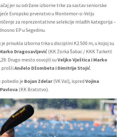
čaj jer su održane izborne trke za sastav seniorske
tojeće Evropsko prvenstvo u Montemor-o-Velju
mičenje za reprezentativne selekcije mlađih kategorija –
odnosno EP u Segedinu.
je privukla izborna trka u disciplini K2 500 m, u kojoj su
 Marko Dragosavljević
(KK Zorka Šabac / KKK Tarkett
29. Drugo mesto osvojili su
Veljko Vještica i Marko
j prošli
Anđelo Džombeta i Dimitrije Stojić
.
e pobedio je
Bojan Zdelar
(VK Val), ispred
Vojina
 Pavlova
(KK Bratstvo).