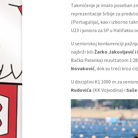
Takmičenje je imalo poseban zna
reprezentacije Srbije za preds
(Portugalija), kao i izborno tak
U23 i juniora za SP u Halifaksu 
U seniorskoj konkurenciji pažnju 
najbrži bili
Žarko Jakovljević i
Bačka Palanka) rezultatom 1:28,
Novaković
, dok su treći kroz cil
U disciplini K1 1000 m za senior
Rudovića
(KK Vojvodina) i
Saše