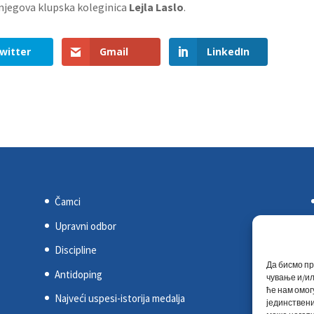
 njegova klupska koleginica
Lejla Laslo
.
witter
Gmail
LinkedIn
Čamci
Upravni odbor
Discipline
Да бисмо пр
Antidoping
чување и/ил
ће нам омог
Najveći uspesi-istorija medalja
јединствени