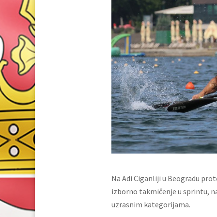
Na Adi Ciganliji u Beogradu prot
izborno takmičenje u sprintu, na
uzrasnim kategorijama.