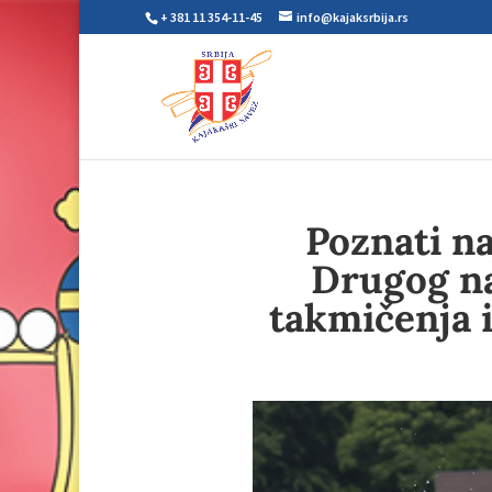
+ 381 11 354-11-45
info@kajaksrbija.rs
Poznati na
Drugog na
takmičenja i