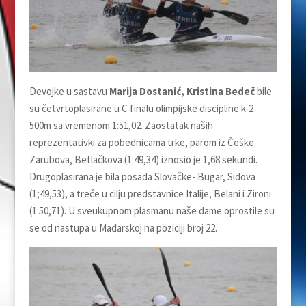
Devojke u sastavu
Marija Dostanić, Kristina Bedeč
bile
su četvrtoplasirane u C finalu olimpijske discipline k-2
500m sa vremenom 1:51,02. Zaostatak naših
reprezentativki za pobednicama trke, parom iz Češke
Zarubova, Betlačkova (1:49,34) iznosio je 1,68 sekundi.
Drugoplasirana je bila posada Slovačke- Bugar, Sidova
(1;49,53), a treće u cilju predstavnice Italije, Belani i Zironi
(1:50,71). U sveukupnom plasmanu naše dame oprostile su
se od nastupa u Mađarskoj na poziciji broj 22.