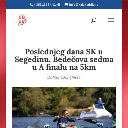
+ 381 11 354-11-45
info@kajaksrbija.rs
Poslednjeg dana SK u
Segedinu, Bedečova sedma
u A finalu na 5km
15. May 2023.
|
Vesti