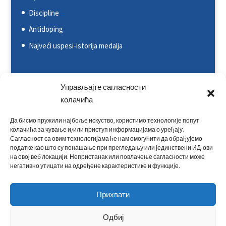
Discipline
Antidoping
Najveći uspesi-istorija medalja
Svetska kajakaška federacija (ICF)
Управљајте сагласности
Evropska kajakaška asocijacija (ECA)
колачића
Rezultati na nacionalnim takmičenjima
Да бисмо пружили најбоље искуство, користимо технологије попут
колачића за чување и/или приступ информацијама о уређају.
Rezultati na međunarodnim takmičenjima
Сагласност са овим технологијама ће нам омогућити да обрађујемо
Kontakt
податке као што су понашање при прегледању или јединствени ИД-ови
на овој веб локацији. Непристанак или повлачење сагласности може
негативно утицати на одређене карактеристике и функције.
Прихвати
Одбиј