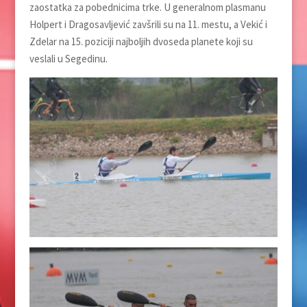
zaostatka za pobednicima trke. U generalnom plasmanu
Holpert i Dragosavljević zavšrili su na 11. mestu, a Vekić i
Zdelar na 15. poziciji najboljih dvoseda planete koji su
veslali u Segedinu.