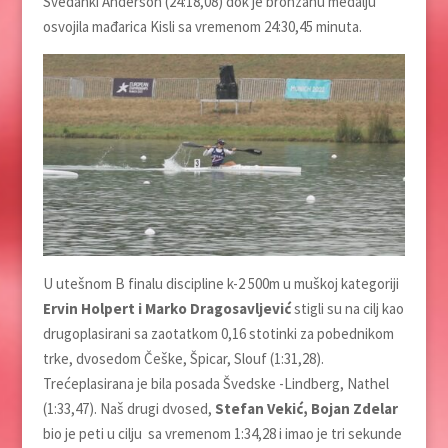
Šveđanki Anderson (24:18,08) dok je bronzanu medalju
osvojila mađarica Kisli sa vremenom 24:30,45 minuta.
U utešnom B finalu discipline k-2 500m u muškoj kategoriji
Ervin Holpert i Marko Dragosavljević
stigli su na cilj kao
drugoplasirani sa zaotatkom 0,16 stotinki za pobednikom
trke, dvosedom Češke, Špicar, Slouf (1:31,28).
Trećeplasirana je bila posada Švedske -Lindberg, Nathel
(1:33,47). Naš drugi dvosed,
Stefan Vekić, Bojan Zdelar
bio je peti u cilju sa vremenom 1:34,28 i imao je tri sekunde