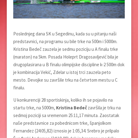
Poslednjeg dana SK u Segedinu, kada su u pitanju naši
predstavnici, na programu su bile trke na 500m i 5000m.
Kristina Bedeč zauzela je sedmu poziciju u A finalu trke
(maraton) na 5km. Posada Holeprt Dragosavljević bila je
drugoplasirana u B finalu olimpijske discipline k-2 500m dok
je kombinacija Vekić, Zdelar u istoj trci zauzela peto
mesto. Devojke su završile trku na četvrtom mestu u C
finalu.
U konkurenciji 28 sportiskinja, koliko ih se pojavilo na
startu trke, na 5000m,
Kristina Bedeč
završila je trku na
sedmoj poziciji sa vremenom 25:11,17 minuta. Zaostatak
naše predstavnice za pobednicom trke, španjolkom
Fernandez (24:05,82) iznosio je 1:05,34. Srebro je prilpalo