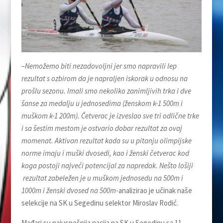
–
Nemožemo biti nezadovoljni jer smo napravili lep
rezultat s ozbirom da je napraljen iskorak u odnosu na
prošlu sezonu. Imali smo nekoliko zanimljivih trka i dve
šanse za medalju u jednosedima (ženskom k-1 500m i
muškom k-1 200m). Četverac je izveslao sve tri odlične trke
i sa šestim mestom je ostvario dobar rezultat za ovaj
momenat. Aktivan rezultat kada su u pitanju olimpijske
norme imaju i muški dvosedi, kao i ženski četverac kod
koga postoji najveći potencijal za napredak. Nešto lošiji
rezultat zabeležen je u muškom jednosedu na 500m i
1000m i ženski dvosed na 500m
-analizirao je učinak naše
selekcije na SK u Segedinu selektor Miroslav Rodić.
Mađari su najuspešnija nacija na SK u Segedinu sa 11