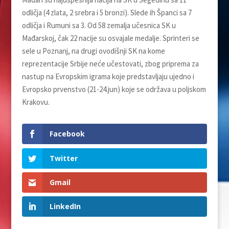
odličja (4 zlata, 2 srebra i 5 bronzi). Slede ih Španci sa 7
odličja i Rumuni sa 3. Od 58 zemalja učesnica SK u
Mađarskoj, čak 22 nacije su osvajale medalje. Sprinteri se
sele u Poznanj, na drugi ovodišnji SK na kome
reprezentacije Srbije neće učestovati, zbog priprema za
nastup na Evropskim igrama koje predstavljaju ujedno i
Evropsko prvenstvo (21-24.jun) koje se održava u poljskom
Krakovu.
Facebook
Twitter
Gmail
LinkedIn