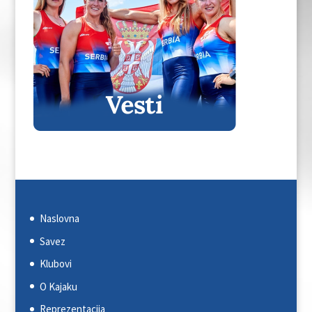
Naslovna
Savez
Klubovi
O Kajaku
Reprezentacija