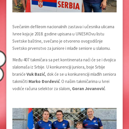
Svečanim defileom nacionalnih zastava i učesnika ulicama
Ivree koja je 2018. godine upisana u UNESKOvu listu
Svetske baštine, svečano je otvoreno ovogodišnje
Svetsko prvenstvo za juniore i mlađe seniore u slalomu.
Među 407 takmičara sa pet kontinenata naći će se i dvojica
slalomaša iz Srbije. U konkurenciji juniora, boje Srbije
braniće
Vuk Bazić
, dok će se u konkurenciji mlađih seniora
takmičiti
Marko Đorđević
. O našim takmičarima u Ivrei
vodiće računa selektor za slalom,
Goran Jovanović
.