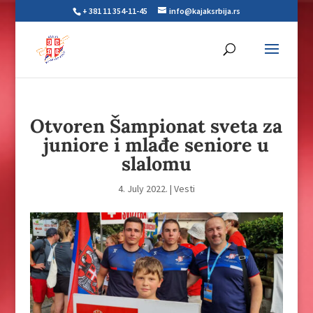
+ 381 11 354-11-45
info@kajaksrbija.rs
Otvoren Šampionat sveta za
juniore i mlađe seniore u
slalomu
4. July 2022.
|
Vesti