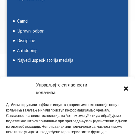
Čamci
Upravni odbor
Discipline
Antidoping
Najveći uspesi-istorija medalja
Svetska kajakaška federacija (ICF)
Управљајте сагласности
Evropska kajakaška asocijacija (ECA)
колачића
Rezultati na nacionalnim takmičenjima
Да бисмо пружили најбоље искуство, користимо технологије попут
колачића за чување и/или приступ информацијама о уређају.
Rezultati na međunarodnim takmičenjima
Сагласност са овим технологијама ће нам омогућити да обрађујемо
податке као што су понашање при прегледању или јединствени ИД-ови
Kontakt
на овој веб локацији. Непристанак или повлачење сагласности може
негативно утицати на одређене карактеристике и функције.