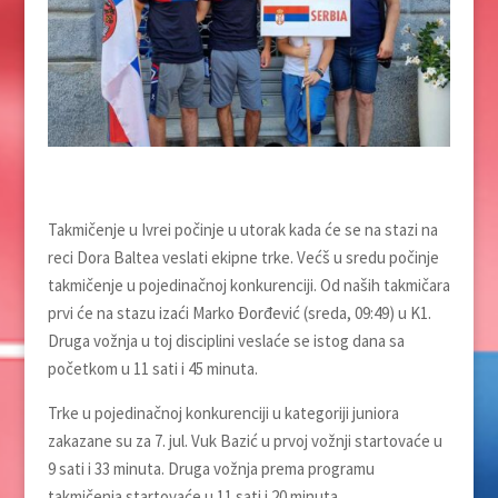
Takmičenje u Ivrei počinje u utorak kada će se na stazi na
reci Dora Baltea veslati ekipne trke. Većš u sredu počinje
takmičenje u pojedinačnoj konkurenciji. Od naših takmičara
prvi će na stazu izaći Marko Đorđević (sreda, 09:49) u K1.
Druga vožnja u toj disciplini veslaće se istog dana sa
početkom u 11 sati i 45 minuta.
Trke u pojedinačnoj konkurenciji u kategoriji juniora
zakazane su za 7. jul. Vuk Bazić u prvoj vožnji startovaće u
9 sati i 33 minuta. Druga vožnja prema programu
takmičenja startovaće u 11 sati i 20 minuta.