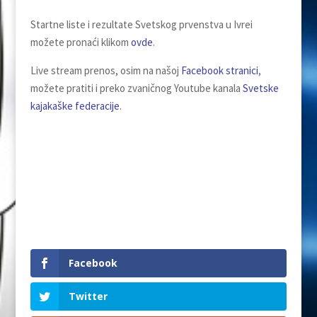
Startne liste i rezultate Svetskog prvenstva u Ivrei
možete pronaći klikom
ovde
.
Live stream prenos, osim na našoj
Facebook stranici
,
možete pratiti i preko zvaničnog Youtube kanala
Svetske
kajakaške federacije
.
Facebook
Twitter