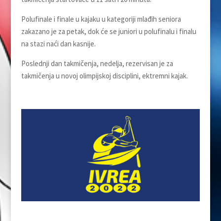
Polufinale i finale u kajaku u kategoriji mlađih seniora
zakazano je za petak, dok će se juniori u polufinalu i finalu
na stazi naći dan kasnije.
Poslednji dan takmičenja, nedelja, rezervisan je za
takmičenja u novoj olimpijskoj disciplini, ektremni kajak.