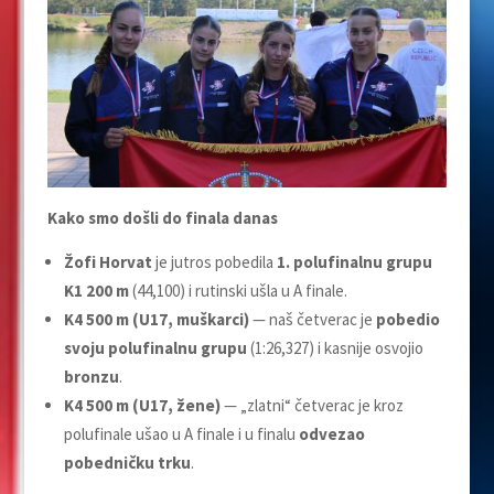
Kako smo došli do finala danas
Žofi Horvat
je jutros pobedila
1. polufinalnu grupu
K1 200 m
(44,100) i rutinski ušla u A finale.
K4 500 m (U17, muškarci)
— naš četverac je
pobedio
svoju polufinalnu grupu
(1:26,327) i kasnije osvojio
bronzu
.
K4 500 m (U17, žene)
— „zlatni“ četverac je kroz
polufinale ušao u A finale i u finalu
odvezao
pobedničku trku
.