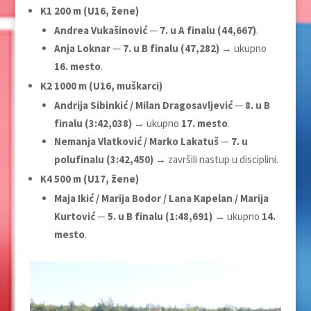
K1 200 m (U16, žene)
Andrea Vukašinović
—
7. u A finalu (44,667)
.
Anja Loknar
—
7. u B finalu (47,282)
→ ukupno
16. mesto
.
K2 1000 m (U16, muškarci)
Andrija Sibinkić / Milan Dragosavljević
—
8. u B
finalu (3:42,038)
→ ukupno
17. mesto
.
Nemanja Vlatković / Marko Lakatuš
—
7. u
polufinalu (3:42,450)
→ završili nastup u disciplini.
K4 500 m (U17, žene)
Maja Ikić / Marija Bodor / Lana Kapelan / Marija
Kurtović
—
5. u B finalu (1:48,691)
→ ukupno
14.
mesto
.