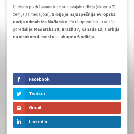
Gledano po državama koje su osvajale odličja (ukupno 21
zemlja sa medaljom),
Srbija je najuspešnija evropska
nacija odmah iza Mađarske
. Po ukupnom broju odličja,
poredak je:
Mađarska 38, Brazil 17, Kanada 13
, a
Srbija
na visokom 4. mestu
sa
ukupno 6 odličja
.
Facebook
Twitter
Gmail
LinkedIn