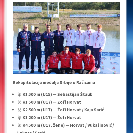
Rekapitulacija medalja Srbije u Račicama
🥇
K1 500 m (U15)
—
Sebastijan Štaub
🥇
K1 500 m (U17)
—
Žofi Horvat
🥇
K2 500 m (U17)
—
Žofi Horvat / Kaja Sarić
🥇
K1 200 m (U17)
—
Žofi Horvat
🥇
K4 500 m (U17, žene)
—
Horvat / Vukašinović /
Loknar / Sarić