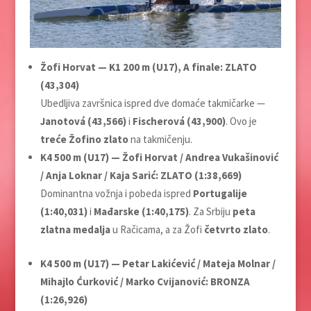
Žofi Horvat — K1 200 m (U17), A finale: ZLATO
(43,304)
Ubedljiva završnica ispred dve domaće takmičarke —
Janotová (43,566)
i
Fischerová (43,900)
. Ovo je
treće Žofino zlato
na takmičenju.
K4 500 m (U17) — Žofi Horvat / Andrea Vukašinović
/ Anja Loknar / Kaja Sarić: ZLATO (1:38,669)
Dominantna vožnja i pobeda ispred
Portugalije
(1:40,031)
i
Mađarske (1:40,175)
. Za Srbiju
peta
zlatna medalja
u Račicama, a za Žofi
četvrto zlato
.
K4 500 m (U17) — Petar Lakićević / Mateja Molnar /
Mihajlo Ćurković / Marko Cvijanović: BRONZA
(1:26,926)