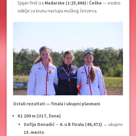
Sjajan finiš iza
Mađarske (1:25,668)
i
Češke
— vredno
odličje za krunu nastupa muškog četverca.
Ostali rezultati — finala i ukupni plasmani
K1 200 m (U17, žene)
Sofija Đenadić
—
6. u B finalu (46,472)
→ ukupno
15. mesto
.