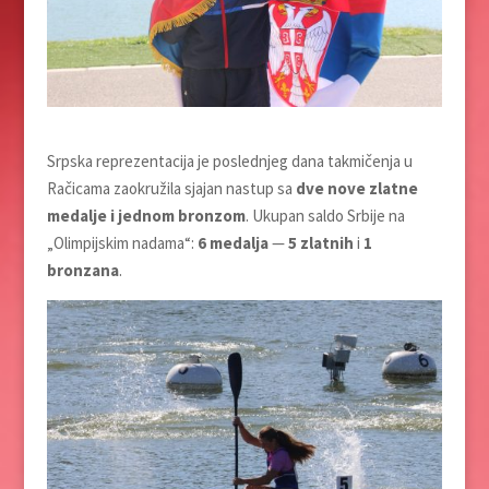
Srpska reprezentacija je poslednjeg dana takmičenja u
Račicama zaokružila sjajan nastup sa
dve nove zlatne
medalje i jednom bronzom
. Ukupan saldo Srbije na
„Olimpijskim nadama“:
6 medalja
—
5 zlatnih
i
1
bronzana
.