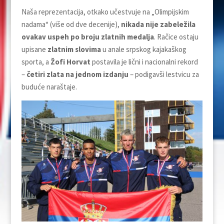
Naša reprezentacija, otkako učestvuje na „Olimpijskim
nadama“ (više od dve decenije),
nikada nije zabeležila
ovakav uspeh po broju zlatnih medalja
. Račice ostaju
upisane
zlatnim slovima
u anale srpskog kajakaškog
sporta, a
Žofi Horvat
postavila je lični i nacionalni rekord
–
četiri zlata na jednom izdanju
– podigavši lestvicu za
buduće naraštaje.