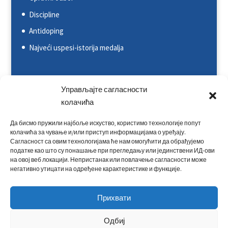
Discipline
Antidoping
Najveći uspesi-istorija medalja
Svetska kajakaška federacija (ICF)
Управљајте сагласности
Evropska kajakaška asocijacija (ECA)
колачића
Rezultati na nacionalnim takmičenjima
Да бисмо пружили најбоље искуство, користимо технологије попут
колачића за чување и/или приступ информацијама о уређају.
Rezultati na međunarodnim takmičenjima
Сагласност са овим технологијама ће нам омогућити да обрађујемо
Kontakt
податке као што су понашање при прегледању или јединствени ИД-ови
на овој веб локацији. Непристанак или повлачење сагласности може
негативно утицати на одређене карактеристике и функције.
Прихвати
Одбиј