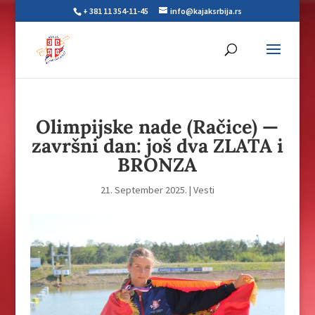
+ 381 11 354-11-45
info@kajaksrbija.rs
Olimpijske nade (Račice) —
završni dan: još dva ZLATA i
BRONZA
21. September 2025.
|
Vesti