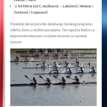
🥉
K4 500 m (U17, muškarci)
—
Lakićević / Molnar /
Ćurković / Cvijanović
Poslednji dan je potvrdio dominaciju ženskog programa i
odličnu širinu u muškim posadama. Tim napušta Račice sa
impresivnim bilansom i snažnim motivom za naredne
izazove.