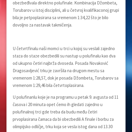
obezbeđivala direktno polufinale. Kombinacija Džombeta,
Torubarov u istoj disciplini, ali u četvroj kvalifikaconoj grupi
bila je petpoplasirana sa vremenom 1:34,22 što je bilo
dovoljno za nastavak takmičenja.
U četvrtfinalu naši momci u trci u kojoj su veslali zajedno
staza do staze obezbedili su nastup u polufinalu kao dva
od ukupno četiri najbrža dvoseda. Posada Novaković
Dragosavljević trku je završila na drugom mestu sa
vremenom 1:28,57, dok je posada Džombeta, Torubarov sa
vremenom 1:29,46 bila četvrtoplasirana.
U polufinanlu koje je na programu u petak 9. avgusta od 11
časova i 20 minuta opet ćemo ih gledati zajedno u
polufinalnoj trci gde treba da budu među četiri
prvoplasirana čamaca da bi obezbedili A finale i borbu za
olimpijsko odličje, trku koja se vesla istog dana od 13.30