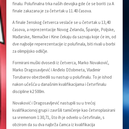
finalu. Polufinalna trka naših devojka gde će se boriti za A
finale zakazana je za četvrtak u 11.40 časova.
A finale ženskog četverca veslaće se u četvrtak u 13,40
časova, a reprezentacije Novog Zelanda, Španije, Poljske,
Mađarske, Nemačke i Kine čekaju da saznaju koje će im, od
dve najbolje reperezentacije iz polufinala, biti rivali u borbi
za olimpijsko odličje.
Formirani muški dvosedi iz četverca, Marko Novaković,
Marko Dragosavljević i Anđelo Džobmeta, Vladimir
Torubarov obezbedili su nastup u polufinalu. To je ishod
nakon učešća u današnim kvalifikacijama i četvrfinalu
discipline k2 500m.
Novaković i Dragosavljević nastupili su u trećoj
kvalifikacionoj grupi i završili tamičenje kao četvroplasirani
sa vremenom 1:30,71, što ih je odvelo u četvfinale, s
obzirom da su dva najbrža čamca iz kvalifikacija