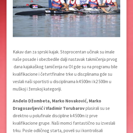
Kakav dan za sprski kajak. Stoprocentan učinak su imale
naše posade i obezbedile dalji nastavak takmičenja prvog
dana kajakaškog tamičenja na OI gde su na programu bile
kvalifikacione i četvrtfinalne trke u discplinama gde su
veslali naši sportisti u disciplinama k4 500m i k2 500m u
muškoj i ženskoj kategoriji.
Anđelo Džombeta, Marko Novaković, Marko
Dragosavljević i Vladimir Torubarov
plasirali su se
direktno u polufinale discipline k4 500m iz prve
kvalifikacione grupe. Naši momci fantastično su izveslali
trku. Posle odličnog starta, poveli su i kontrolisali