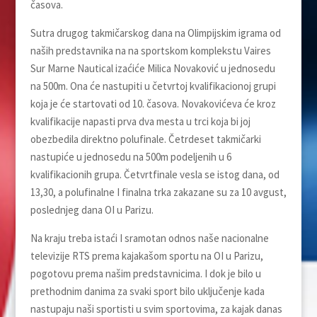
časova.
Sutra drugog takmičarskog dana na Olimpijskim igrama od
naših predstavnika na na sportskom komplekstu Vaires
Sur Marne Nautical izaćiće Milica Novaković u jednosedu
na 500m. Ona će nastupiti u četvrtoj kvalifikacionoj grupi
koja je će startovati od 10. časova. Novakovićeva će kroz
kvalifikacije napasti prva dva mesta u trci koja bi joj
obezbedila direktno polufinale. Četrdeset takmičarki
nastupiće u jednosedu na 500m podeljenih u 6
kvalifikacionih grupa. Četvrtfinale vesla se istog dana, od
13,30, a polufinalne I finalna trka zakazane su za 10 avgust,
poslednjeg dana OI u Parizu.
Na kraju treba istaći I sramotan odnos naše nacionalne
televizije RTS prema kajakašom sportu na OI u Parizu,
pogotovu prema našim predstavnicima. I dok je bilo u
prethodnim danima za svaki sport bilo uključenje kada
nastupaju naši sportisti u svim sportovima, za kajak danas