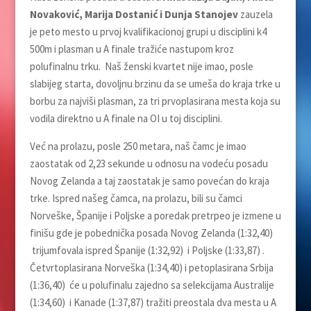
Novaković, Marija Dostanić i Dunja Stanojev
zauzela
je peto mesto u prvoj kvalifikacionoj grupi u disciplini k4
500m i plasman u A finale tražiće nastupom kroz
polufinalnu trku. Naš ženski kvartet nije imao, posle
slabijeg starta, dovoljnu brzinu da se umeša do kraja trke u
borbu za najviši plasman, za tri prvoplasirana mesta koja su
vodila direktno u A finale na OI u toj disciplini.
Već na prolazu, posle 250 metara, naš čamc je imao
zaostatak od 2,23 sekunde u odnosu na vodeću posadu
Novog Zelanda a taj zaostatak je samo povećan do kraja
trke. Ispred našeg čamca, na prolazu, bili su čamci
Norveške, Španije i Poljske a poredak pretrpeo je izmene u
finišu gde je pobednička posada Novog Zelanda (1:32,40)
trijumfovala ispred Španije (1:32,92) i Poljske (1:33,87) .
Četvrtoplasirana Norveška (1:34,40) i petoplasirana Srbija
(1:36,40) će u polufinalu zajedno sa selekcijama Australije
(1:34,60) i Kanade (1:37,87) tražiti preostala dva mesta u A