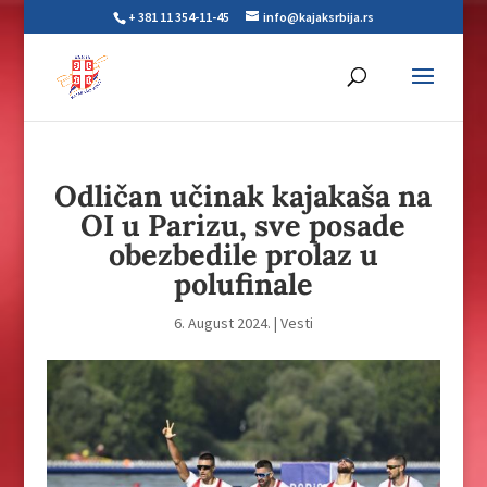
+ 381 11 354-11-45
info@kajaksrbija.rs
Odličan učinak kajakaša na
OI u Parizu, sve posade
obezbedile prolaz u
polufinale
6. August 2024.
|
Vesti