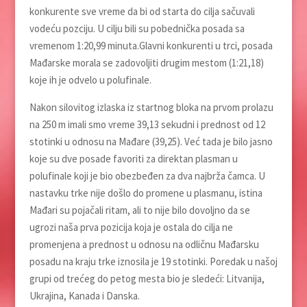
konkurente sve vreme da bi od starta do cilja sačuvali
vodeću pozciju. U cilju bili su pobednička posada sa
vremenom 1:20,99 minuta.Glavni konkurenti u trci, posada
Mađarske morala se zadovoljiti drugim mestom (1:21,18)
koje ih je odvelo u polufinale.
Nakon silovitog izlaska iz startnog bloka na prvom prolazu
na 250 m imali smo vreme 39,13 sekudni i prednost od 12
stotinki u odnosu na Mađare (39,25). Već tada je bilo jasno
koje su dve posade favoriti za direktan plasman u
polufinale koji je bio obezbeđen za dva najbrža čamca. U
nastavku trke nije došlo do promene u plasmanu, istina
Mađari su pojačali ritam, ali to nije bilo dovoljno da se
ugrozi naša prva pozicija koja je ostala do cilja ne
promenjena a prednost u odnosu na odličnu Mađarsku
posadu na kraju trke iznosila je 19 stotinki. Poredak u našoj
grupi od trećeg do petog mesta bio je sledeći: Litvanija,
Ukrajina, Kanada i Danska.