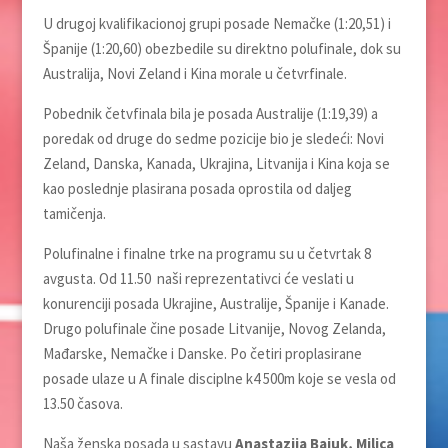
U drugoj kvalifikacionoj grupi posade Nemačke (1:20,51) i
Španije (1:20,60) obezbedile su direktno polufinale, dok su
Australija, Novi Zeland i Kina morale u četvrfinale.
Pobednik četvfinala bila je posada Australije (1:19,39) a
poredak od druge do sedme pozicije bio je sledeći: Novi
Zeland, Danska, Kanada, Ukrajina, Litvanija i Kina koja se
kao poslednje plasirana posada oprostila od daljeg
tamičenja.
Polufinalne i finalne trke na programu su u četvrtak 8
avgusta. Od 11.50 naši reprezentativci će veslati u
konurenciji posada Ukrajine, Australije, Španije i Kanade.
Drugo polufinale čine posade Litvanije, Novog Zelanda,
Mađarske, Nemačke i Danske. Po četiri proplasirane
posade ulaze u A finale disciplne k4 500m koje se vesla od
13.50 časova.
Naša ženska posada u sastavu
Anastazija Bajuk, Milica