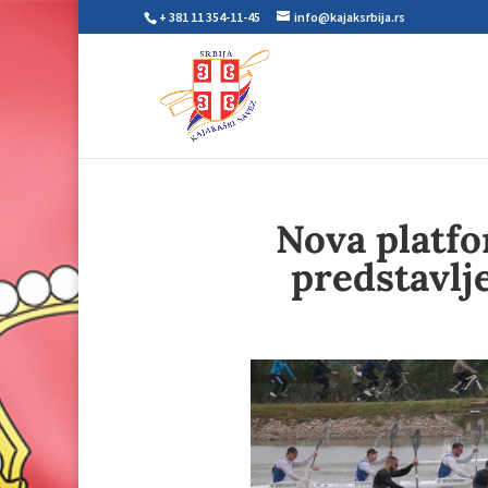
+ 381 11 354-11-45
info@kajaksrbija.rs
Nova platfo
predstavlj