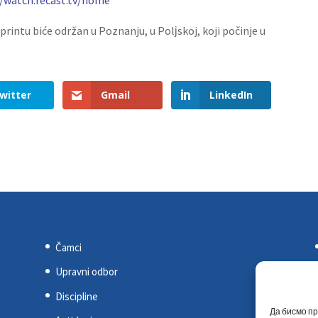
printu biće održan u Poznanju, u Polјskoj, koji počinje u
witter
Gmail
LinkedIn
Čamci
Upravni odbor
Discipline
Да бисмо пр