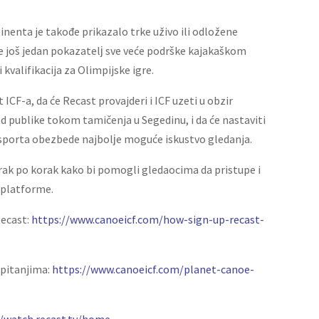
tinenta je takođe prikazalo trke uživo ili odložene
e još jedan pokazatelј sve veće podrške kajakaškom
kvalifikacija za Olimpijske igre.
 ICF-a, da će Recast provajderi i ICF uzeti u obzir
d publike tokom tamičenja u Segedinu, i da će nastaviti
a sporta obezbede najbolјe moguće iskustvo gledanja.
korak po korak kako bi pomogli gledaocima da pristupe i
 platforme.
Recast:
https://www.canoeicf.com/how-sign-up-recast-
 pitanjima:
https://www.canoeicf.com/planet-canoe-
//watch.recast.tv/home