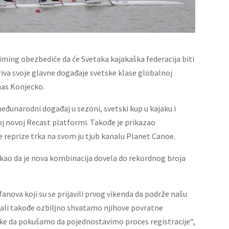
ming obezbediće da će Svetaka kajakaška federacija biti
iva svoje glavne događaje svetske klase globalnoj
mas Konjecko.
međunarodni događaj u sezoni, svetski kup u kajaku i
oj novoj Recast platformi. Takođe je prikazao
e reprize trka na svom ju tjub kanalu Planet Canoe.
kao da je nova kombinacija dovela do rekordnog broja
nova koji su se prijavili prvog vikenda da podrže našu
, ali takođe ozbilјno shvatamo njihove povratne
ke da pokušamo da pojednostavimo proces registracije“,