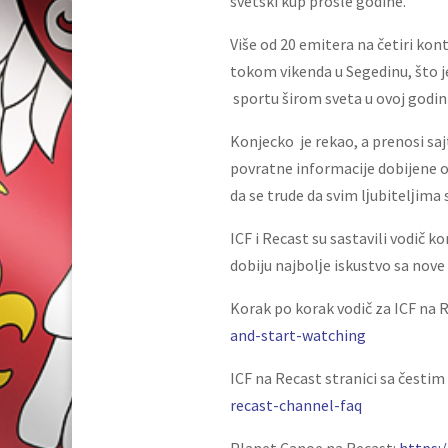
svetski kup prošle godine.
Više od 20 emitera na četiri kon
tokom vikenda u Segedinu, što j
sportu širom sveta u ovoj godini 
Konjecko je rekao, a prenosi sajt
povratne informacije dobijene o
da se trude da svim lјubitelјim
ICF i Recast su sastavili vodič 
dobiju najbolјe iskustvo sa nove
Korak po korak vodič za ICF na 
and-start-watching
ICF na Recast stranici sa čestim
recast-channel-faq
Planet Canoe na Recast:
https: