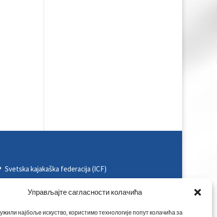
Svetska kajakaška federacija (ICF)
Evropska kajakaška asocijacija (ECA)
Управљајте сагласности колачића
Rezultati na nacionalnim takmičenjima
ужили најбоље искуство, користимо технологије попут колачића за