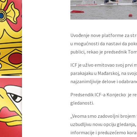
Uvođenje nove platforme za stri
u mogućnosti da nastavi da pokr
publici, rekao je predsednik To
ICF je uživo emitovao svoj prvi 
parakajaku u Mađarskoj, na svoj
najzanimlјivije delove i odabran
Predsendik ICF-a Konjecko je re
gledanosti.
„Veoma smo zadovolјni brojem fa
uzbudlјivu novu opciju gledanja
informacije i preduzećemo kora