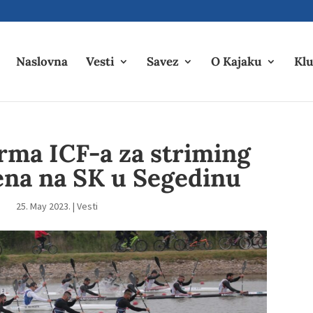
Naslovna
Vesti
Savez
O Kajaku
Klu
rma ICF-a za striming
ena na SK u Segedinu
25. May 2023.
|
Vesti