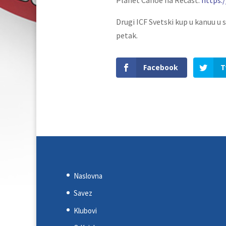
Drugi ICF Svetski kup u kanuu u s
petak.
Facebook
T
Naslovna
Savez
Klubovi