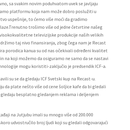
vno, sa svakim novim poduhvatom uvek se javljaju
mamo platformu koja nam može dobro poslužiti u
rstvo uspešnije, to ćemo više moći da gradimo
laze.Trenutno trošimo više od jedne četvrtine našeg
isokokvalitetne televizijske produkcije naših velikih
održimo taj nivo finansiranja, zbog čega nam je Recast
ira porodica kanua su od nas očekivali određeni kvalitet
ačin na koji možemo da osiguramo ne samo da se nastavi
ehnologije mogu koristiti-zaključio je predsendik ICF-a.
avili su se da gledaju ICF Svetski kup na Recast-u.
 da plate nešto više od cene šolјice kafe da bi gledali
a gledaju besplatno gledanjem reklama i delјenjem
ogađaji na Jutjubu imali su mnogo više od 200.000
koro udvostručilo broj lјudi koji su gledali odgovarajući