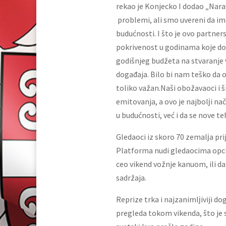
rekao je Konjecko I dodao „Nara
problemi, ali smo uvereni da i
budućnosti. I što je ovo partne
pokrivenost u godinama koje do
godišnjeg budžeta na stvaranje v
događaja. Bilo bi nam teško da 
toliko važan.Naši obožavaoci i š
emitovanja, a ovo je najbolјi n
u budućnosti, već i da se nove t
Gledaoci iz skoro 70 zemalјa prij
Platforma nudi gledaocima opciju
ceo vikend vožnje kanuom, ili d
sadržaja.
Reprize trka i najzanimlјiviji d
pregleda tokom vikenda, što je s