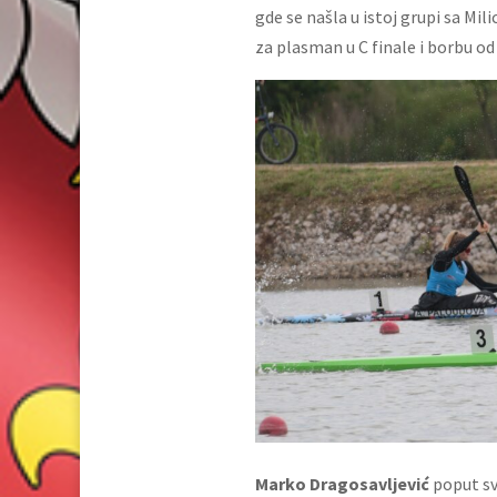
gde se našla u istoj grupi sa Mil
za plasman u C finale i borbu od
Marko Dragosavljević
poput svo