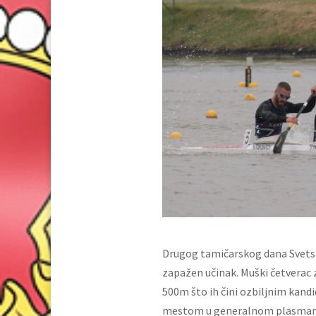
Drugog tamičarskog dana Svetsk
zapažen učinak. Muški četverac z
500m što ih čini ozbiljnim kandi
mestom u generalnom plasmanu 