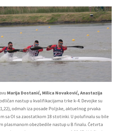
tavu
Marija Dostanić, Milica Novaković, Anastazija
odličan nastup u kvalifikacijama trke k-4. Devojke su
:41,22), odmah iza posade Poljske, aktuelnog prvaka
 sa OI sa zaostatkom 18 stotinki. U polufinalu su bile
 tim plasmanom obezbedile nastup u B finalu. Četvrta