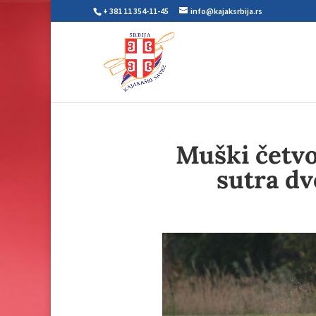
+ 381 11 354-11-45
info@kajaksrbija.rs
Muški četvor
sutra dv