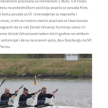
generalnom plasmanu sa vremenom 1:38,65. U A finalu
estu na pobedničkom postolju popela se posada Kine,
 šesta posada sa OI. Iznenadjenje su napravile i
ronze, a tek na trećem mesto plasirala se favorizovan
aglasiti da se naš ženski četverac formirao samo tri
i smo ženski četvorosed nakon četiri godine na velikom
potencijal i da su na pravom putu, da u Duizburgu na SP,
Parizu.