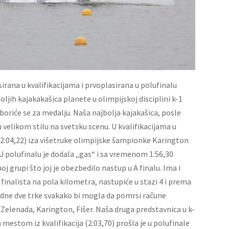
rana u kvalifikacijama i prvoplasirana u polufinalu
ljih kajakakašica planete u olimpijskoj disciplini k-1
boriće se za medalju. Naša najbolja kajakašica, posle
u velikom stilu na svetsku scenu. U kvalifikacijama u
(2:04,22) iza višetruke olimpijske šampionke Karington
U polufinalu je dodala „gas“ i sa vremenom 1:56,30
j grupi što joj je obezbedilo nastup u A finalu. Ima i
 finalista na pola kilometra, nastupiće u stazi 4 i prema
dne dve trke svakako bi mogla da pomrsi račune
elenada, Karington, Fišer. Naša druga predstavnica u k-
 mestom iz kvalifikacija (2:03,70) prošla je u polufinale