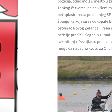
pozicija, odnosno 13. mesto u 
ženkog četverca, na najvišem m
petoplasirana sa poslednjeg SP i
Španjolke koje su se dokopale b
četverac Novog Zelanda. Treba n
nedelje pre SK u Segedinu. Imal
takmičenju. Devojke su pokazale 
mogu da napadnu kvotu za OI u 