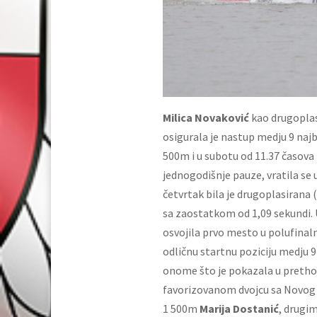
Milica Novaković
kao drugoplasi
osigurala je nastup medju 9 najbo
500m i u subotu od 11.37 časova 
jednogodišnje pauze, vratila se 
četvrtak bila je drugoplasirana 
sa zaostatkom od 1,09 sekundi. 
osvojila prvo mesto u polufinalno
odličnu startnu poziciju medju 9
onome što je pokazala u pretho
favorizovanom dvojcu sa Novog Z
1 500m
Marija Dostanić
, drugim