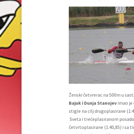
Ženski četvrerac na 500m u sas
Bajuk i Dunja Stanojev
imao je 
stigle na cilj drugoplasirane (1
Sveta i trećeplasiranom posadom
četvrtoplasirane (1:40,85) i sa