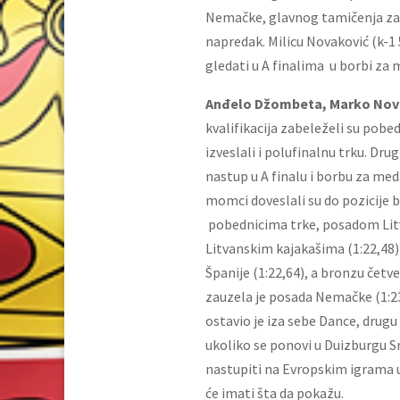
Nemačke, glavnog tamičenja za vi
napredak. Milicu Novaković (k-1
gledati u A finalima u borbi za 
Anđelo Džombeta, Marko Novak
kvalifikacija zabeleželi su pob
izveslali i polufinalnu trku. Dru
nastup u A finalu i borbu za med
momci doveslali su do pozicije 
pobednicima trke, posadom Litvan
Litvanskim kajakašima (1:22,48)
Španije (1:22,64), a bronzu četv
zauzela je posada Nemačke (1:23,0
ostavio je iza sebe Dance, drugu
ukoliko se ponovi u Duizburgu S
nastupiti na Evropskim igrama u
će imati šta da pokažu.