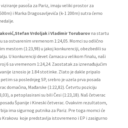
ziranje pasoša za Pariz, imaju veliki prostor za
 500m) i Marka Dragosavljevića (k-1 200m) sutra ćemo
medalje.
ović,Stefan Vrdoljak i Vladimir Torubarov
na startu
edu sa ostvarenim vremenom 1:24,05. Momci su odlično
gim mestom (1:23,98) u jakoj konkurenciji, obezbedili su
alju. U konkurenciji devet čamaca u velikom finalu, naši
broj 6 sa vremenom 1:24,24. Zaostatak za iznenađujućim
ije iznosio je 1.84 stotinke. Zlato je dakle pripalo
 petim sa poslednjeg SP, srebro je uzela prva posada
erac domaćina, Mađarske (1:22,82). Četvrtu poziciju
3), a petoplasirani su bili Česi (1:23,18). Naš četverac
 posadu Španije i Kineski četverac. Ovakvim rezultatom,
rbija ima sigurnog putnika za Pariz. Pre toga momci će
 Krakovu koje predstavlja istovremeno i EP i zasigurno