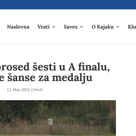
Naslovna
Vesti
Savez
O Kajaku
Klu
osed šesti u A finalu,
e šanse za medalju
12. May 2023.
|
Vesti