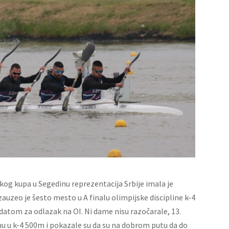
og kupa u Segedinu reprezentacija Srbije imala je
auzeo je šesto mesto u A finalu olimpijske discipline k-4
datom za odlazak na OI. Ni dame nisu razočarale, 13.
u k-4 500m i pokazale su da su na dobrom putu da do