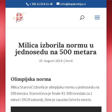
+ 381 11 354-11-45
info@kajaksrbija.rs
Milica izborila normu u
jednosedu na 500 metara
25. August 2019.
|
Vesti
Olimpijska norma
Milica Starović izborila je olimpijsku normu u jednosedu na
500 metara. Starovićeva je finale K1-500 izveslala za 1
minut i 59.19 sekundi, čime je zauzela četvrto mesto.