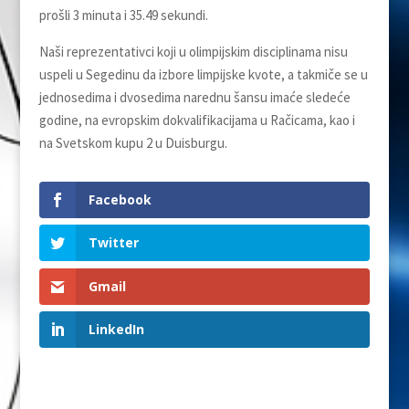
prošli 3 minuta i 35.49 sekundi.
Naši reprezentativci koji u olimpijskim disciplinama nisu
uspeli u Segedinu da izbore limpijske kvote, a takmiče se u
jednosedima i dvosedima narednu šansu imaće sledeće
godine, na evropskim dokvalifikacijama u Račicama, kao i
na Svetskom kupu 2 u Duisburgu.
Facebook
Twitter
Gmail
LinkedIn