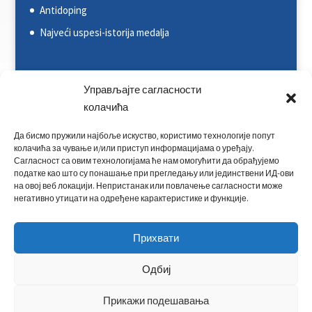
Antidoping
Najveći uspesi-istorija medalja
Svetska kajakaška federacija (ICF)
Управљајте сагласности
колачића
Evropska kajakaška asocijacija (ECA)
Rezultati na nacionalnim takmičenjima
Да бисмо пружили најбоље искуство, користимо технологије попут
колачића за чување и/или приступ информацијама о уређају.
Rezultati na međunarodnim takmičenjima
Сагласност са овим технологијама ће нам омогућити да обрађујемо
податке као што су понашање при прегледању или јединствени ИД-ови
Kontakt
на овој веб локацији. Непристанак или повлачење сагласности може
негативно утицати на одређене карактеристике и функције.
Прихвати
Одбиј
Прикажи подешавања