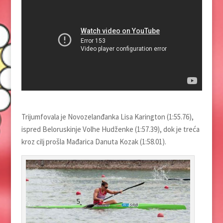
Trijumfovala je Novozelanđanka Lisa Karington (1:55.76),
ispred Beloruskinje Volhe Hudženke (1:57.39), dok je treća
kroz cilј prošla Mađarica Danuta Kozak (1:58.01).