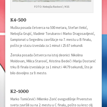
FOTO: Nebojša Radović / KSS
K4-500
Muška posada četverca na 500 metara, Stefan Vekić,
Nebojša Grujić, Vladimir Torubarov i Marko Dragosavlјević,
šampionat u Segedinu završila je na 7. mestu u B finalu,
pošto je stazu izveslala za 1 minut i 25.67 sekundi.
Ženska posada četverca na istoj deonici: Nikolina
Moldovan, Milica Starović, Kristina Bedeč i Marija Dostanić
trku B finala izveslala je za 1 minut i 44.79 sekundi, što je
bilo dovolјno za 9. mesto.
K2-1000
Marko Tomićević i Milenko Zorić ovogodišnje Prvenstvo
sveta završili su na 2. mestu u C finalu, pošto su kroz cilј