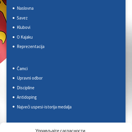
Naslovna
Savez
Klubovi
O Kajaku
Reprezentacija
Čamci
Upravni odbor
Discipline
Antidoping
Najveći uspesi-istorija medalja
Svetska kajakaška federacija (ICF)
Управљајте сагласности