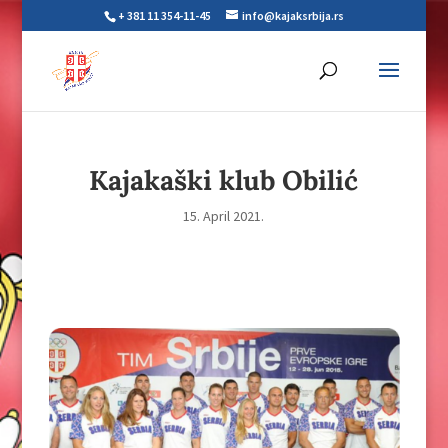
+ 381 11 354-11-45
info@kajaksrbija.rs
Kajakaški klub Obilić
15. April 2021.