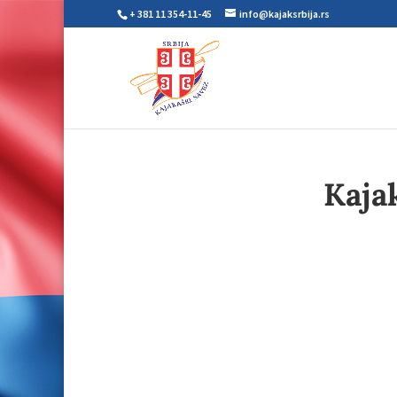
+ 381 11 354-11-45
info@kajaksrbija.rs
Kaja