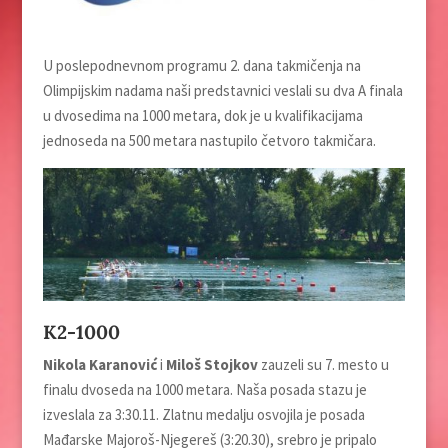
U poslepodnevnom programu 2. dana takmičenja na
Olimpijskim nadama naši predstavnici veslali su dva A finala
u dvosedima na 1000 metara, dok je u kvalifikacijama
jednoseda na 500 metara nastupilo četvoro takmičara.
K2-1000
Nikola Karanović
i
Miloš Stojkov
zauzeli su 7. mesto u
finalu dvoseda na 1000 metara. Naša posada stazu je
izveslala za 3:30.11. Zlatnu medalјu osvojila je posada
Mađarske Majoroš-Nјegereš (3:20.30), srebro je pripalo