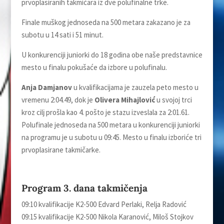
prvoplasiranih takmičara iz dve polufinalne trke.
Finale muškog jednoseda na 500 metara zakazano je za
subotu u 14 sati i 51 minut.
U konkurenciji juniorki do 18 godina obe naše predstavnice
mesto u finalu pokušaće da izbore u polufinalu.
Anja Damjanov
u kvalifikacijama je zauzela peto mesto u
vremenu 2:04.49, dok je
Olivera Mihajlović
u svojoj trci
kroz cilј prošla kao 4. pošto je stazu izveslala za 2:01.61.
Polufinale jednoseda na 500 metara u konkurenciji juniorki
na programu je u subotu u 09:45. Mesto u finalu izboriće tri
prvoplasirane takmičarke.
Program 3. dana takmičenja
09:10 kvalifikacije K2-500 Edvard Perlaki, Relјa Radović
09:15 kvalifikacije K2-500 Nikola Karanović, Miloš Stojkov