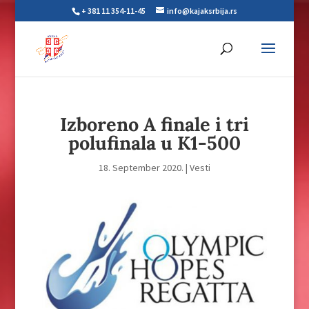
+ 381 11 354-11-45
info@kajaksrbija.rs
Izboreno A finale i tri
polufinala u K1-500
18. September 2020.
|
Vesti