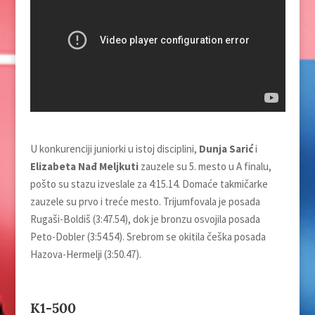
U konkurenciji juniorki u istoj disciplini,
Dunja Sarić
i
Elizabeta Nađ Melјkuti
zauzele su 5. mesto u A finalu,
pošto su stazu izveslale za 4:15.14. Domaće takmičarke
zauzele su prvo i treće mesto. Trijumfovala je posada
Rugaši-Boldiš (3:47.54), dok je bronzu osvojila posada
Peto-Dobler (3:54.54). Srebrom se okitila češka posada
Hazova-Hermelјi (3:50.47).
K1-500