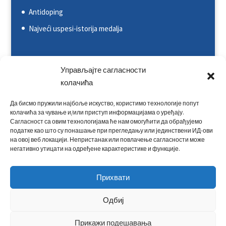
Antidoping
Najveći uspesi-istorija medalja
Svetska kajakaška federacija (ICF)
Управљајте сагласности
Evropska kajakaška asocijacija (ECA)
колачића
Rezultati na nacionalnim takmičenjima
Да бисмо пружили најбоље искуство, користимо технологије попут
колачића за чување и/или приступ информацијама о уређају.
Rezultati na međunarodnim takmičenjima
Сагласност са овим технологијама ће нам омогућити да обрађујемо
Kontakt
податке као што су понашање при прегледању или јединствени ИД-ови
на овој веб локацији. Непристанак или повлачење сагласности може
негативно утицати на одређене карактеристике и функције.
Прихвати
Одбиј
Прикажи подешавања