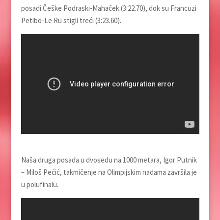
posadi Češke Podraski-Mahaček (3:22.70), dok su Francuzi
Petibo-Le Ru stigli treći (3:23.60).
Naša druga posada u dvosedu na 1000 metara, Igor Putnik
– Miloš Pećić, takmičenje na Olimpijskim nadama završila je
u polufinalu.