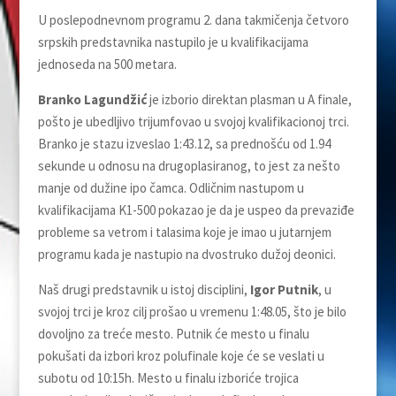
U poslepodnevnom programu 2. dana takmičenja četvoro
srpskih predstavnika nastupilo je u kvalifikacijama
jednoseda na 500 metara.
Branko Lagundžić
je izborio direktan plasman u A finale,
pošto je ubedlјivo trijumfovao u svojoj kvalifikacionoj trci.
Branko je stazu izveslao 1:43.12, sa prednošću od 1.94
sekunde u odnosu na drugoplasiranog, to jest za nešto
manje od dužine ipo čamca. Odličnim nastupom u
kvalifikacijama K1-500 pokazao je da je uspeo da prevaziđe
probleme sa vetrom i talasima koje je imao u jutarnjem
programu kada je nastupio na dvostruko dužoj deonici.
Naš drugi predstavnik u istoj disciplini,
Igor Putnik
, u
svojoj trci je kroz cilј prošao u vremenu 1:48.05, što je bilo
dovolјno za treće mesto. Putnik će mesto u finalu
pokušati da izbori kroz polufinale koje će se veslati u
subotu od 10:15h. Mesto u finalu izboriće trojica