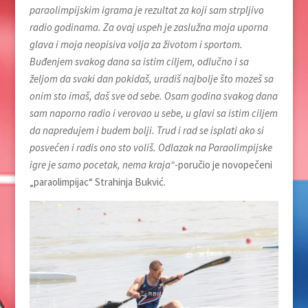
paraolimpijskim igrama je rezultat za koji sam strpljivo
radio godinama. Za ovaj uspeh je zaslužna moja uporna
glava i moja neopisiva volja za životom i sportom.
Buđenjem svakog dana sa istim ciljem, odlučno i sa
željom da svaki dan pokidaš, uradiš najbolje što mozeš sa
onim sto imaš, daš sve od sebe. Osam godina svakog dana
sam naporno radio i verovao u sebe, u glavi sa istim ciljem
da napredujem i budem bolji. Trud i rad se isplati ako si
posvećen i radis ono sto voliš. Odlazak na Paraolimpijske
igre je samo pocetak, nema kraja“
-poručio je novopečeni
„paraolimpijac“ Strahinja Bukvić.