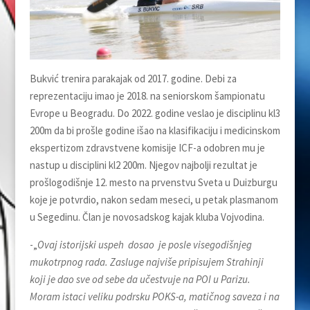
Bukvić trenira parakajak od 2017. godine. Debi za
reprezentaciju imao je 2018. na seniorskom šampionatu
Evrope u Beogradu. Do 2022. godine veslao je disciplinu kl3
200m da bi prošle godine išao na klasifikaciju i medicinskom
ekspertizom zdravstvene komisije ICF-a odobren mu je
nastup u disciplini kl2 200m. Njegov najbolji rezultat je
prošlogodišnje 12. mesto na prvenstvu Sveta u Duizburgu
koje je potvrdio, nakon sedam meseci, u petak plasmanom
u Segedinu. Član je novosadskog kajak kluba Vojvodina.
-„
Ovaj istorijski uspeh dosao je posle visegodišnjeg
mukotrpnog rada. Zasluge najviše pripisujem Strahinji
koji je dao sve od sebe da učestvuje na POI u Parizu.
Moram istaci veliku podrsku POKS-a, matičnog saveza i na