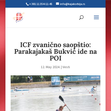
+ 381 11 354-11-45
info@kajaksrbija.rs
ICF zvanično saopštio:
Parakajakaš Bukvić ide na
POI
12. May 2024.
|
Vesti