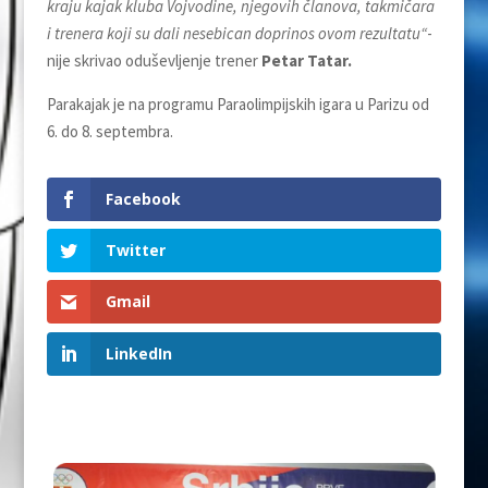
kraju kajak kluba Vojvodine, njegovih članova, takmičara
i trenera koji su dali nesebican doprinos ovom rezultatu“
-
nije skrivao oduševljenje trener
Petar Tatar.
Parakajak je na programu Paraolimpijskih igara u Parizu od
6. do 8. septembra.
Facebook
Twitter
Gmail
LinkedIn