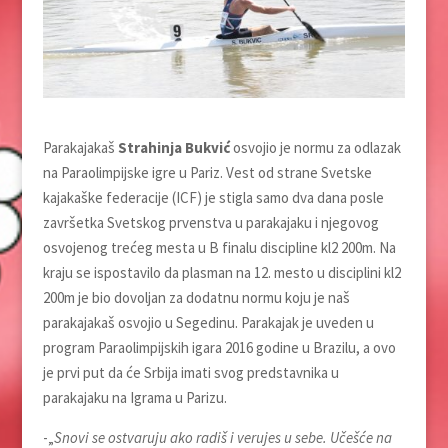
Parakajakaš
Strahinja Bukvić
osvojio je normu za odlazak
na Paraolimpijske igre u Pariz. Vest od strane Svetske
kajakaške federacije (ICF) je stigla samo dva dana posle
završetka Svetskog prvenstva u parakajaku i njegovog
osvojenog trećeg mesta u B finalu discipline kl2 200m. Na
kraju se ispostavilo da plasman na 12. mesto u disciplini kl2
200m je bio dovoljan za dodatnu normu koju je naš
parakajakaš osvojio u Segedinu. Parakajak je uveden u
program Paraolimpijskih igara 2016 godine u Brazilu, a ovo
je prvi put da će Srbija imati svog predstavnika u
parakajaku na Igrama u Parizu.
-„
Snovi se ostvaruju ako radiš i verujes u sebe. Učešće na