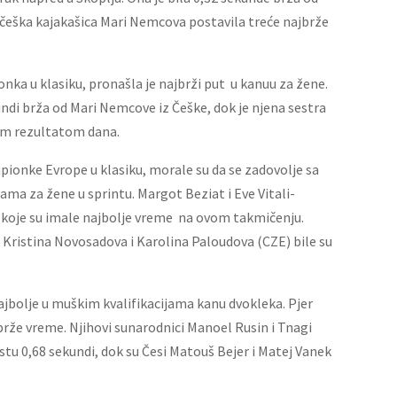
 češka kajakašica Mari Nemcova postavila treće najbrže
nka u klasiku, pronašla je najbrži put u kanuu za žene.
kundi brža od Mari Nemcove iz Češke, dok je njena sestra
ćim rezultatom dana.
pionke Evrope u klasiku, morale su da se zadovolje sa
ma za žene u sprintu. Margot Beziat i Eve Vitali-
e koje su imale najbolje vreme na ovom takmičenju.
. Kristina Novosadova i Karolina Paloudova (CZE) bile su
ajbolje u muškim kvalifikacijama kanu dvokleka. Pjer
jbrže vreme. Njihovi sunarodnici Manoel Rusin i Tnagi
tu 0,68 sekundi, dok su Česi Matouš Bejer i Matej Vanek