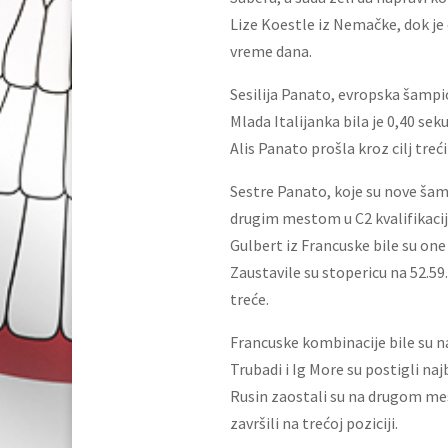
Lize Koestle iz Nemačke, dok je
vreme dana.
Sesilija Panato, evropska šampio
Mlada Italijanka bila je 0,40 se
Alis Panato prošla kroz cilj tre
Sestre Panato, koje su nove šam
drugim mestom u C2 kvalifikacija
Gulbert iz Francuske bile su on
Zaustavile su stopericu na 52.59
treće.
Francuske kombinacije bile su n
Trubadi i Ig More su postigli na
Rusin zaostali su na drugom mes
završili na trećoj poziciji.