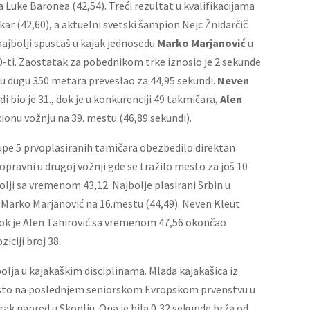
Luke Baronea (42,54). Treći rezultat u kvalifikacijama
ar (42,60), a aktuelni svetski šampion Nejc Žnidarčič
 najbolji spustaš u kajak jednosedu
Marko Marjanović
u
 20-ti. Zaostatak za pobednikom trke iznosio je 2 sekunde
zu dugu 350 metara preveslao za 44,95 sekundi.
Neven
bio je 31., dok je u konkurenciji 49 takmičara,
Alen
cionu vožnju na 39. mestu (46,89 sekundi).
grupe 5 prvoplasiranih tamičara obezbedilo direktan
popravni u drugoj vožnji gde se tražilo mesto za još 10
bolji sa vremenom 43,12. Najbolje plasirani Srbin u
e Marko Marjanović na 16.mestu (44,49). Neven Kleut
) dok je Alen Tahirović sa vremenom 47,56 okončao
ciji broj 38.
bolja u kajakaškim disciplinama. Mlada kajakašica iz
mesto na poslednjem seniorskom Evropskom prvenstvu u
orak napred u Skoplju. Ona je bila 0,32 sekunde brža od