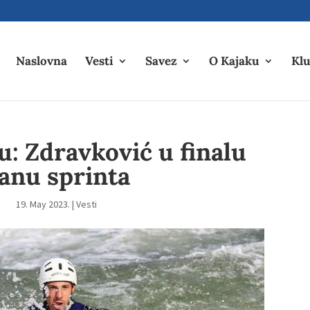
Naslovna
Vesti
Savez
O Kajaku
Klu
u: Zdravković u finalu
anu sprinta
19. May 2023.
|
Vesti