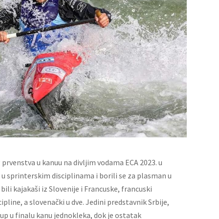
prvenstva u kanuu na divljim vodama ECA 2023. u
i u sprinterskim disciplinama i borili se za plasman u
bili kajakaši iz Slovenije i Francuske, francuski
cipline, a slovenački u dve. Jedini predstavnik Srbije,
tup u finalu kanu jednokleka, dok je ostatak