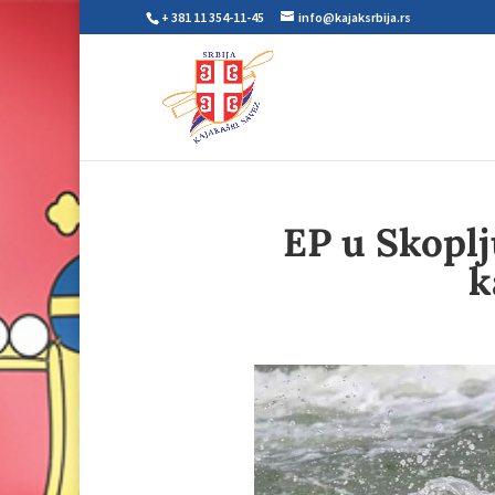
+ 381 11 354-11-45
info@kajaksrbija.rs
EP u Skoplj
k