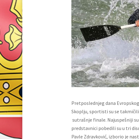
Pretposlednjeg dana Evropskog 
Skoplju, sportisti su se takmičil
sutrašnje finale. Najuspešniji su 
predstavnici pobedili su u tri dis
Pavle Zdravković, izborio je nas