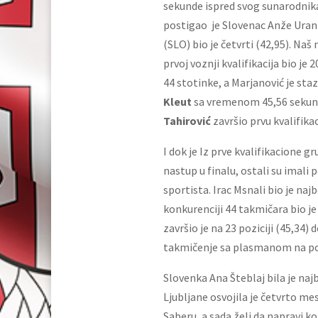
sekunde ispred svog sunarodnika 
postigao je Slovenac Anže Urank
(SLO) bio je četvrti (42,95). Naš
prvoj voznji kvalifikacija bio je
44 stotinke, a Marjanović je sta
Kleut
sa vremenom 45,56 sekundi 
Tahirović
završio prvu kvalifika
I dok je Iz prve kvalifikacione 
nastup u finalu, ostali su imali 
sportista. Irac Msnali bio je naj
konkurenciji 44 takmičara bio j
završio je na 23 poziciji (45,34
takmičenje sa plasmanom na pozi
Slovenka Ana Šteblaj bila je naj
Ljubljane osvojila je četvrto 
Saberu, a sada želi da napravi k