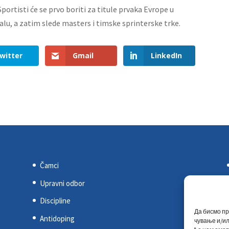
rtisti će se prvo boriti za titule prvaka Evrope u
u, a zatim slede masters i timske sprinterske trke.
witter
Gmail
LinkedIn
Čamci
Upravni odbor
Discipline
Да бисмо пр
Antidoping
чување и/ил