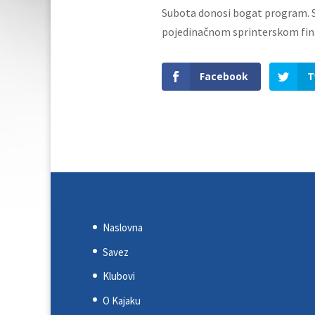
Subota donosi bogat program. Spo
pojedinačnom sprinterskom final
Facebook
T
Naslovna
Savez
Klubovi
O Kajaku