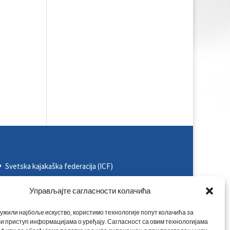
Svetska kajakaška federacija (ICF)
Evropska kajakaška asocijacija (ECA)
Управљајте сагласности колачића
Rezultati na nacionalnim takmičenjima
ужили најбоље искуство, користимо технологије попут колачића за
Rezultati na međunarodnim takmičenjima
и приступ информацијама о уређају. Сагласност са овим технологијама