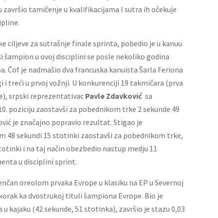
 završio tamičenje u kvalifikacijama I sutra ih očekuje
ipline.
e ciljeve za sutrašnje finale sprinta, pobedio je u kanuu
ki šampion u ovoj disciplini se posle nekoliko godina
oa. Čof je nadmašio dva francuska kanuista Šarla Feriona
gi i treći u prvoj vožnji. U konkurenciji 19 takmičara (prva
le), srpski reprezentativac
Pavle Zdavković
sa
0. poziciju zaostavši za pobednikom trke 2 sekunde 49
ović je značajno popravio rezultat. Stigao je
om 48 sekundi 15 stotinki zaostavši za pobednikom trke,
tinki i na taj način obezbedio nastup medju 11
nta u disciplini sprint.
enčan oreolom prvaka Evrope u klasiku na EP u Severnoj
korak ka dvostrukoj tituli šampiona Evrope. Bio je
 u kajaku (42 sekunde, 51 stotinka), završio je stazu 0,03