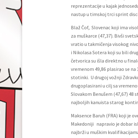
reprezentacije u kajak jednosedu
nastup u timskoj trci sprint disc
Blaž Čof, Slovenac koji ima visok
za muškarce (47,37). Bivši svets
vratio u takmičenja visokog niv
i Nikolasa Sotera koji su bili dru
četvorica su išla direktno u fina
vremenom 49,86 plasirao se na 1
stotinki. U drugoj vožnji Zdravk
drugoplasirani u cilj sa vremen
Slovakom Benušem (47,67) 48 sto
najboljih kanuista starog kontine
Maksence Baruh (FRA) koji je ov
Makedoniji napravio je dobar is
najbrži u muškim kvalifikacijama