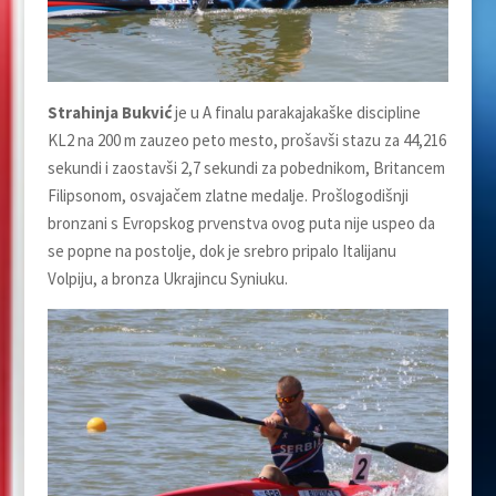
Strahinja Bukvić
je u A finalu parakajakaške discipline
KL2 na 200 m zauzeo peto mesto, prošavši stazu za 44,216
sekundi i zaostavši 2,7 sekundi za pobednikom, Britancem
Filipsonom, osvajačem zlatne medalje. Prošlogodišnji
bronzani s Evropskog prvenstva ovog puta nije uspeo da
se popne na postolje, dok je srebro pripalo Italijanu
Volpiju, a bronza Ukrajincu Syniuku.