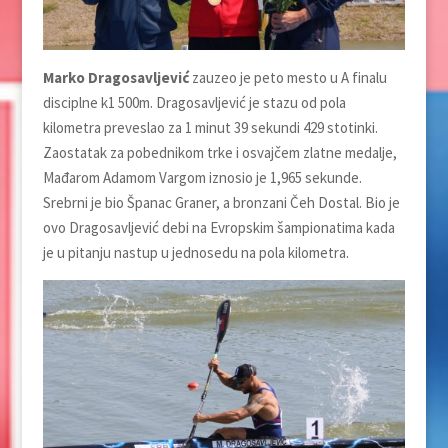
Marko Dragosavljevi
ć
zauzeo je peto mesto u A finalu
disciplne k1 500m. Dragosavljević je stazu od pola
kilometra preveslao za 1 minut 39 sekundi 429 stotinki.
Zaostatak za pobednikom trke i osvajčem zlatne medalje,
Mađarom Adamom Vargom iznosio je 1,965 sekunde.
Srebrni je bio Španac Graner, a bronzani Čeh Dostal. Bio je
ovo Dragosavljević debi na Evropskim šampionatima kada
je u pitanju nastup u jednosedu na pola kilometra.