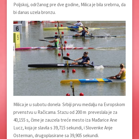
Poljskoj, održanog pre dve godine, Milica je bila srebrna, da
bi danas uzela bronzu.
Milica je u subotu donela Srbiji prvu medalju na Evropskom
prvenstvu u Račicama. Stazu od 200 m preveslala je za
40,155 s, čime je zauzela treće mesto iza Mađarice Ane
Lucz, koja je slavila s 39,715 sekundi, i Slovenke Anje
Osterman, drugoplasirane sa 39,905 sekundi.