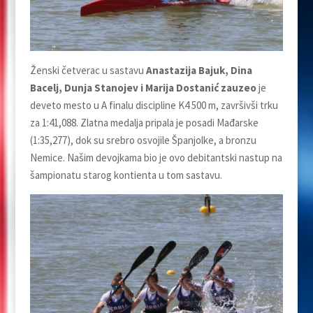
Ženski četverac u sastavu
Anastazija Bajuk, Dina
Bacelj, Dunja Stanojev i Marija Dostanić zauzeo
je
deveto mesto u A finalu discipline K4 500 m, završivši trku
za 1:41,088. Zlatna medalja pripala je posadi Mađarske
(1:35,277), dok su srebro osvojile Španjolke, a bronzu
Nemice. Našim devojkama bio je ovo debitantski nastup na
šampionatu starog kontienta u tom sastavu.