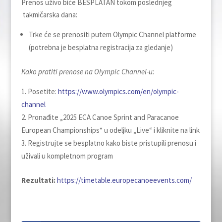
Prenos uživo biće BESPLATAN tokom poslednjeg
takmičarska dana:
Trke će se prenositi putem Olympic Channel platforme
(potrebna je besplatna registracija za gledanje)
Kako pratiti prenose na Olympic Channel-u:
Posetite:
https://www.olympics.com/en/olympic-
channel
Pronađite „2025 ECA Canoe Sprint and Paracanoe
European Championships“ u odeljku „Live“ i kliknite na link
Registrujte se besplatno kako biste pristupili prenosu i
uživali u kompletnom program
Rezultati:
https://timetable.europecanoeevents.com/