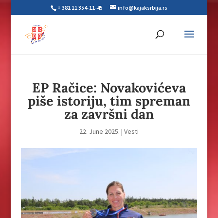
+ 381 11 354-11-45
info@kajaksrbija.rs
EP Račice: Novakovićeva
piše istoriju, tim spreman
za završni dan
22. June 2025.
|
Vesti