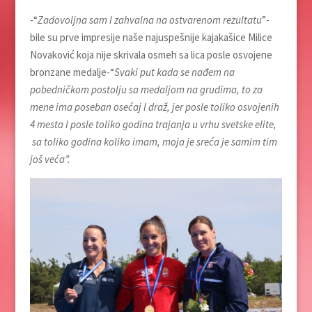
-“
Zadovoljna sam I zahvalna na ostvarenom rezultatu
”-
bile su prve impresije naše najuspešnije kajakašice Milice
Novaković koja nije skrivala osmeh sa lica posle osvojene
bronzane medalje-“
Svaki put kada se nađem na
pobedničkom postolju sa medaljom na grudima, to za
mene ima poseban osećaj I draž, jer posle toliko osvojenih
4 mesta I posle toliko godina trajanja u vrhu svetske elite,
sa toliko godina koliko imam, moja je sreća je samim tim
još veća”.