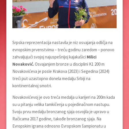
Srpska reprezentacija nastavila je niz osvajanja odličja na
evropskim prvenstvima – treću godinu zaredom – ponovo
zahvaljujući svojoj najuspešnijoj kajakašici
Milici
Novaković.
Osvajanjem bronze u disciplini K1 200 m
Novakovićeva je posle Krakova (2023) i Segedina (2024)
treći put uzastopno donela medalju Srbiji na
kontinentalnoj smotri.
Novakovićevoj je ovo treća medalja u karijeri na 200m kada
su u pitanju velika tamkičenja u pojedinačnom nastupu.
Svoju prvu medalju bronzanog sjaja osvojila je upravo u
Račicama 2017 godine, takođe bronzanog sjaja. Na
Evropskim igrama odnosno Evropskom šampionatu u