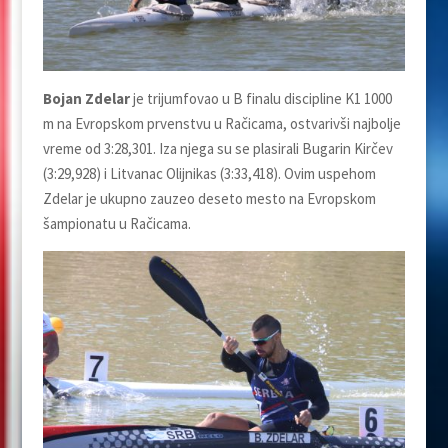
Bojan Zdelar
je trijumfovao u B finalu discipline K1 1000
m na Evropskom prvenstvu u Račicama, ostvarivši najbolje
vreme od 3:28,301. Iza njega su se plasirali Bugarin Kirčev
(3:29,928) i Litvanac Olijnikas (3:33,418). Ovim uspehom
Zdelar je ukupno zauzeo deseto mesto na Evropskom
šampionatu u Račicama.