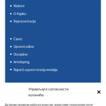
Klubovi
O Kajaku
Reprezentacija
Čamci
Upravni odbor
Discipline
Antidoping
Najveći uspesi-istorija medalja
Svetska kajakaška federacija (ICF)
Управљајте сагласности
Evropska kajakaška asocijacija (ECA)
колачића
Rezultati na nacionalnim takmičenjima
Да бисмо пружили најбоље искуство, користимо технологије попут