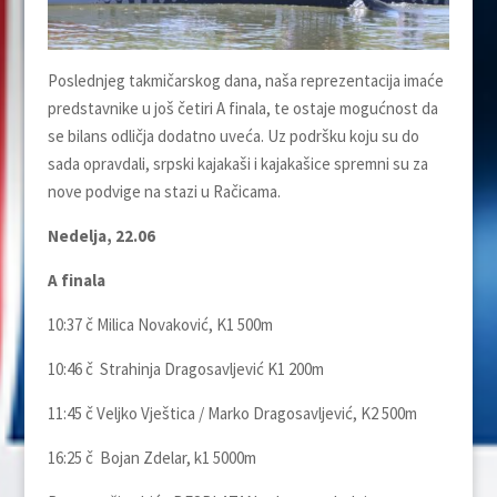
Poslednjeg takmičarskog dana, naša reprezentacija imaće
predstavnike u još četiri A finala, te ostaje mogućnost da
se bilans odličja dodatno uveća. Uz podršku koju su do
sada opravdali, srpski kajakaši i kajakašice spremni su za
nove podvige na stazi u Račicama.
Nedelja, 22.06
A finala
10:37 č Milica Novaković, K1 500m
10:46 č Strahinja Dragosavljević K1 200m
11:45 č Veljko Vještica / Marko Dragosavljević, K2 500m
16:25 č Bojan Zdelar, k1 5000m