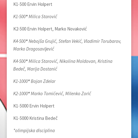
K1-500 Ervin Holpert
K1-500
*
Milica Starović
K2-500 Ervin Holpert, Marko Novaković
K4-500
*
Nebojša Grujić, Stefan Vekić, Vladimir Torubarov,
Marko Dragosavlјević
K4-500
*
Milica Starović, Nikolina Moldovan, Kristina
Bedeč, Marija Dostanić
K1-1000
*
Bojan Zdelar
K2-1000
*
Marko Tomićević, Milenko Zorić
K1-5000 Ervin Holpert
K1-5000 Kristina Bedeč
*olimpijska disciplina