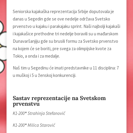
Seniorska kajakaška reprezentacija Srbije doputovala je
danas u Segedin gde se ove nedelјe održava Svetsko
prvenstvo u kajaku i parakajaku sprint. Naši najbolјi kajakaši
i kajakašice prethodne tri nedelјe boravili su u mađarskom
Dunavaršanjiju gde su brusili formu za Svetsko prvenstvo
na kojem će se boriti, pre svega za olimpijske kvote za
Tokio, a onda i za medalјe.
Naš tim u Segedinu će imati predstavnike u 11 disciplina: 7
u muškoj i 5 u ženskoj konkurenciji.
Sastav reprezentacije na Svetskom
prvenstvu
K1-200
*
Strahinja Stefanović
K1-200
*
Milica Starović