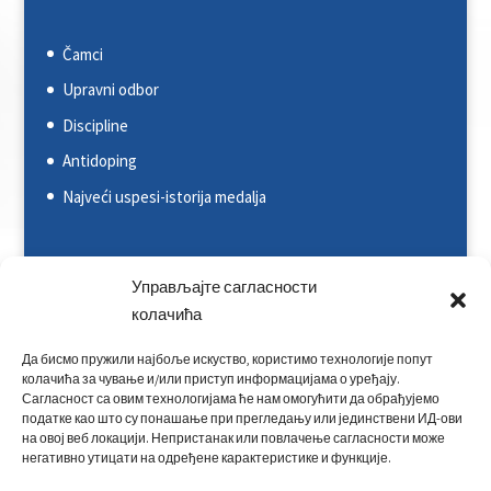
Čamci
Upravni odbor
Discipline
Antidoping
Najveći uspesi-istorija medalja
Svetska kajakaška federacija (ICF)
Управљајте сагласности
Evropska kajakaška asocijacija (ECA)
колачића
Rezultati na nacionalnim takmičenjima
Да бисмо пружили најбоље искуство, користимо технологије попут
колачића за чување и/или приступ информацијама о уређају.
Rezultati na međunarodnim takmičenjima
Сагласност са овим технологијама ће нам омогућити да обрађујемо
Kontakt
податке као што су понашање при прегледању или јединствени ИД-ови
на овој веб локацији. Непристанак или повлачење сагласности може
негативно утицати на одређене карактеристике и функције.