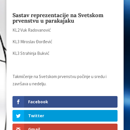
Sastav reprezentacije na Svetskom
prvenstvu u parakajaku
KL2 Vuk Radovanović
KL3 Miroslav Đorđević
KL3 Strahinja Bukvić
Takmičenje na Svetskom prvenstvu počinje u sredu i
završava u nedelјu.
Facebook
Twitter
Gmail