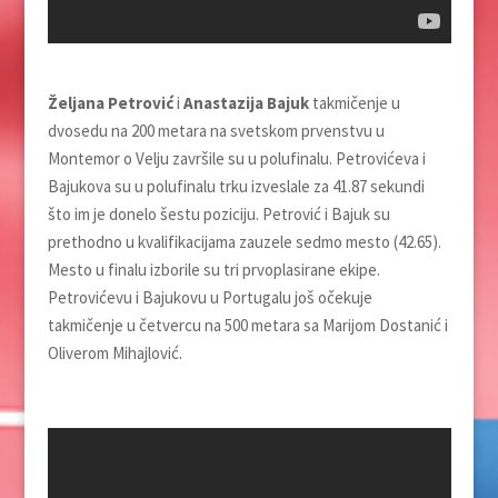
Željana Petrović
i
Anastazija Bajuk
takmičenje u
dvosedu na 200 metara na svetskom prvenstvu u
Montemor o Velju završile su u polufinalu. Petrovićeva i
Bajukova su u polufinalu trku izveslale za 41.87 sekundi
što im je donelo šestu poziciju. Petrović i Bajuk su
prethodno u kvalifikacijama zauzele sedmo mesto (42.65).
Mesto u finalu izborile su tri prvoplasirane ekipe.
Petrovićevu i Bajukovu u Portugalu još očekuje
takmičenje u četvercu na 500 metara sa Marijom Dostanić i
Oliverom Mihajlović.