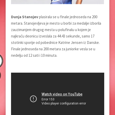
Dunja Stanojev
plasirala se u finale jednoseda na 200
metara. Stanojevljeva je mesto u borbi za medalje izborila
zauzimanjem drugog mesta u polufinalu u kojem je
najkraću deonicu izveslala za 44.43 sekunde, samo 17
stotinki sporije od pobednice Katrine Jensen iz Danske.
Finale jednoseda na 200 metara za juniorke vesla se u
nedelju od 12 sati i 10 minuta.