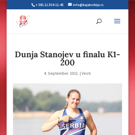
+ 381 11 354-11-45
info@kajaksrbija.rs
Dunja Stanojev u finalu K1-
200
4. September 2021.
|
Vesti