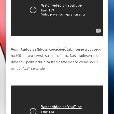
Vojin Rudović
i
Nikola Kovačević
takmičenje u dvosedu
na 500 metara završili su u polufinalu. Naš mlađeseniorski
dvosed u polufinalu je zauzeo osmo mesto vremenom 1
minut i 41.84 sekunde.