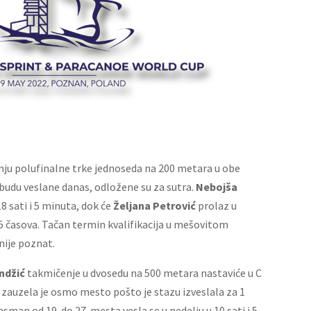
u polufinalne trke jednoseda na 200 metara u obe
 budu veslane danas, odložene su za sutra.
Nebojša
18 sati i 5 minuta, dok će
Željana Petrović
prolaz u
35 časova. Tačan termin kvalifikacija u mešovitom
nije poznat.
ndžić
takmičenje u dvosedu na 500 metara nastaviće u C
 zauzela je osmo mesto pošto je stazu izveslala za 1
asman od 19. do 27. mesta vesla se u nedelju u 10 sati i 5