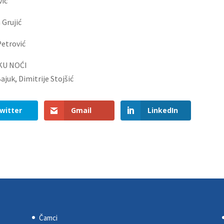
ić
 Grujić
Petrović
KU NOĆI
ajuk, Dimitrije Stojšić
witter
Gmail
LinkedIn
Čamci