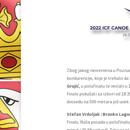
Zbog jakog nevremena u Poznanj
konkurencije, koje je trebalo da
Grujić
, u polufinalu će veslati u 
finale pokušati za izbori od 18:
dvosedu na 500 metara još uvek 
Stefan Vrdoljak
i
Branko Lagu
finalu. Naša posada u polufinalu
minut i 36.69 sekundi. Trka za pl