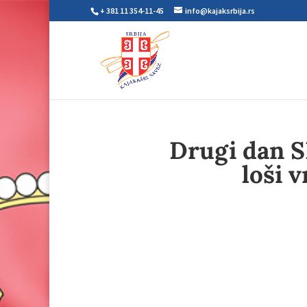
+ 381 11 354-11-45
info@kajaksrbija.rs
Drugi dan S
loši 