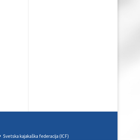
Svetska kajakaška federacija (ICF)