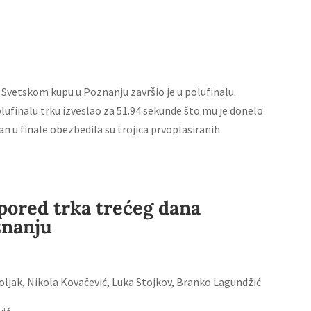
Svetskom kupu u Poznanju završio je u polufinalu.
polufinalu trku izveslao za 51.94 sekunde što mu je donelo
n u finale obezbedila su trojica prvoplasiranih
pored trka trećeg dana
znanju
doljak, Nikola Kovačević, Luka Stojkov, Branko Lagundžić