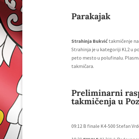
Parakajak
Strahinja Bukvić
takmičenje na 
Strahinja je u kategoriji KL2 u 
peto mesto u polufinalu. Plasma
takmičara.
Preliminarni ras
takmičenja u Po
09:12 B finale K4-500 Stefan Vr