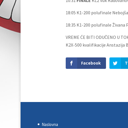
10:31
FINALE
KL2 Vuk Radovanov
18:05 K1-200 polufinale Nebojša
18:35 K1-200 polufinale Živana 
VREME ĆE BITI ODUČENO U TO
K2X-500 kvalifikacije Anstazija B
Facebook
T
Naslovna