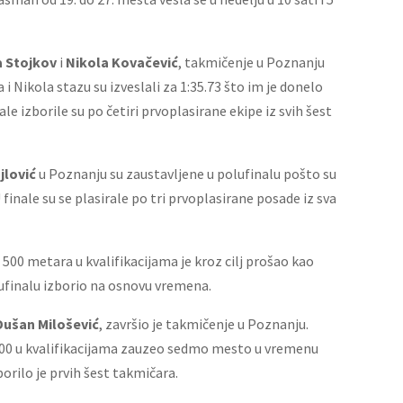
 Stojkov
i
Nikola Kovačević
, takmičenje u Poznanju
a i Nikola stazu su izveslali za 1:35.73 što im je donelo
e izborile su po četiri prvoplasirane ekipe iz svih šest
jlović
u Poznanju su zaustavljene u polufinalu pošto su
finale su se plasirale po tri prvoplasirane posade iz sva
500 metara u kvalifikacijama je kroz cilj prošao kao
olufinalu izborio na osnovu vremena.
Dušan Milošević
, završio je takmičenje u Poznanju.
1000 u kvalifikacijama zauzeo sedmo mesto u vremenu
orilo je prvih šest takmičara.