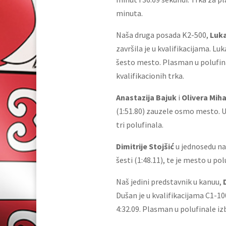
minuta.
Naša druga posada K2-500,
Luka
završila je u kvalifikacijama. Luk
šesto mesto. Plasman u polufinal
kvalifikacionih trka.
Anastazija Bajuk
i
Olivera Miha
(1:51.80) zauzele osmo mesto. U 
tri polufinala.
Dimitrije Stojšić
u jednosedu na 
šesti (1:48.11), te je mesto u p
Naš jedini predstavnik u kanuu,
Dušan je u kvalifikacijama C1-
4:32.09. Plasman u polufinale izb