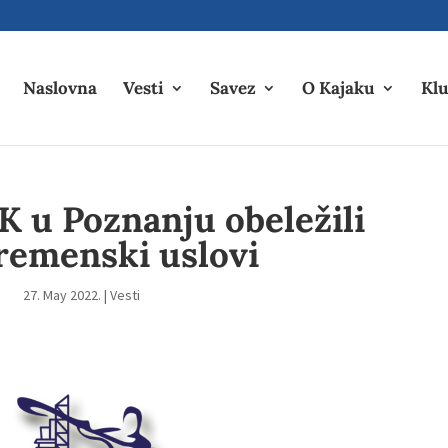
Naslovna
Vesti
Savez
O Kajaku
Klu
K u Poznanju obeležili
vremenski uslovi
27. May 2022.
|
Vesti