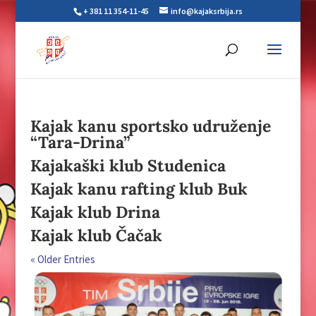
+ 381 11 354-11-45
info@kajaksrbija.rs
Kajak kanu sportsko udruženje
“Tara-Drina”
Kajakaški klub Studenica
Kajak kanu rafting klub Buk
Kajak klub Drina
Kajak klub Čačak
« Older Entries