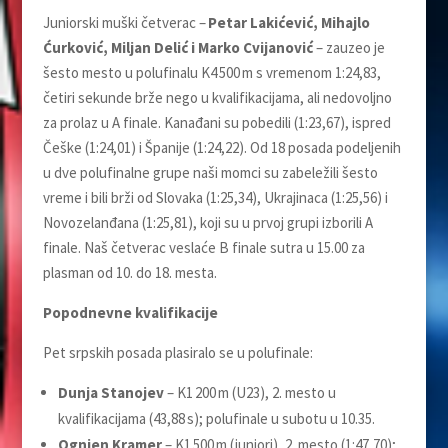
Juniorski muški četverac –
Petar Lakićević, Mihajlo
Ćurković, Miljan Delić i Marko Cvijanović
– zauzeo je
šesto mesto u polufinalu K4 500 m s vremenom 1:24,83,
četiri sekunde brže nego u kvalifikacijama, ali nedovoljno
za prolaz u A finale. Kanađani su pobedili (1:23,67), ispred
Češke (1:24,01) i Španije (1:24,22). Od 18 posada podeljenih
u dve polufinalne grupe naši momci su zabeležili šesto
vreme i bili brži od Slovaka (1:25,34), Ukrajinaca (1:25,56) i
Novozelanđana (1:25,81), koji su u prvoj grupi izborili A
finale. Naš četverac veslaće B finale sutra u 15.00 za
plasman od 10. do 18. mesta.
Popodnevne kvalifikacije
Pet srpskih posada plasiralo se u polufinale:
Dunja Stanojev
– K1 200 m (U23), 2. mesto u
kvalifikacijama (43,88 s); polufinale u subotu u 10.35.
Ognjen Kramer
– K1 500 m (juniori), 2. mesto (1:47,70);