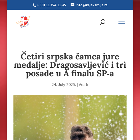
+ 381 11 354-11-45
info@kajaksrbija.rs
Četiri srpska čamca jure
medalje: Dragosavljević i tri
posade u A finalu SP‑a
24. July 2025.
|
Vesti