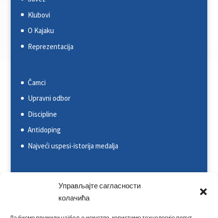
Klubovi
O Kajaku
Reprezentacija
Čamci
Upravni odbor
Discipline
Antidoping
Najveći uspesi-istorija medalja
Svetska kajakaška federacija (ICF)
Управљајте сагласности
Evropska kajakaška asocijacija (ECA)
колачића
Rezultati na nacionalnim takmičenjima
Да бисмо пружили најбоље искуство, користимо технологије попут