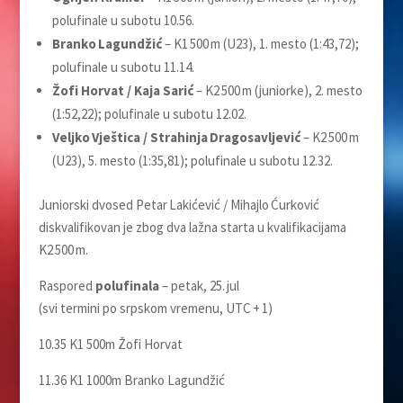
polufinale u subotu 10.56.
Branko Lagundžić
– K1 500 m (U23), 1. mesto (1:43,72);
polufinale u subotu 11.14.
Žofi Horvat / Kaja Sarić
– K2 500 m (juniorke), 2. mesto
(1:52,22); polufinale u subotu 12.02.
Veljko Vještica / Strahinja Dragosavljević
– K2 500 m
(U23), 5. mesto (1:35,81); polufinale u subotu 12.32.
Juniorski dvosed Petar Lakićević / Mihajlo Ćurković
diskvalifikovan je zbog dva lažna starta u kvalifikacijama
K2 500 m.
Raspored
polufinala
– petak, 25. jul
(svi termini po srpskom vremenu, UTC + 1)
10.35 K1 500m Žofi Horvat
11.36 K1 1000m Branko Lagundžić