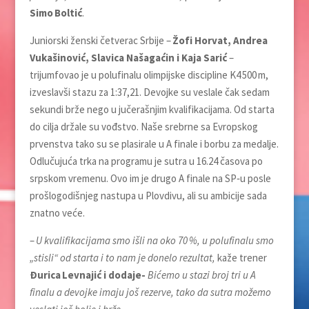
Simo Boltić
.
Juniorski ženski četverac Srbije –
Žofi Horvat, Andrea
Vukašinović, Slavica Našagaćin i Kaja Sarić
–
trijumfovao je u polufinalu olimpijske discipline K4 500 m,
izveslavši stazu za 1:37,21. Devojke su veslale čak sedam
sekundi brže nego u jučerašnjim kvalifikacijama. Od starta
do cilja držale su vođstvo. Naše srebrne sa Evropskog
prvenstva tako su se plasirale u A finale i borbu za medalje.
Odlučujuća trka na programu je sutra u 16.24 časova po
srpskom vremenu. Ovo im je drugo A finale na SP‑u posle
prošlogodišnjeg nastupa u Plovdivu, ali su ambicije sada
znatno veće.
–
U kvalifikacijama smo išli na oko 70 %, u polufinalu smo
„stisli“ od starta i to nam je donelo rezultat,
kaže trener
Đurica Levnajić i dodaje-
Bićemo u stazi broj tri u A
finalu a devojke imaju još rezerve, tako da sutra možemo