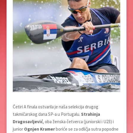
Četiri A finala ostvarila je naša selekcija drugog
takmičarskog dana SP‑a u Portugalu.
Strahinja
Dragosavljević
, oba ženska četverca (juniorski i U23) i
junior
Ognjen Kramer
boriće se za odličja sutra popodne