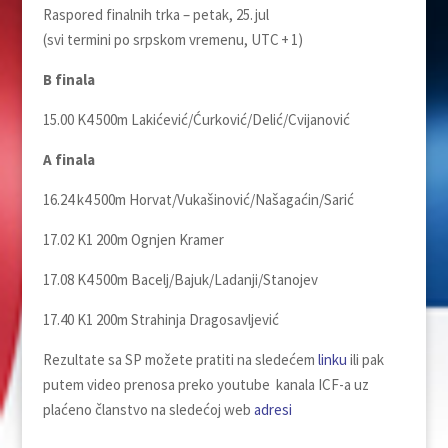
Raspored finalnih trka – petak, 25. jul
(svi termini po srpskom vremenu, UTC + 1)
B finala
15.00 K4 500m Lakićević/Ćurković/Delić/Cvijanović
A finala
16.24 k4 500m Horvat/Vukašinović/Našagaćin/Sarić
17.02 K1 200m Ognjen Kramer
17.08 K4 500m Bacelj/Bajuk/Ladanji/Stanojev
17.40 K1 200m Strahinja Dragosavljević
Rezultate sa SP možete pratiti na sledećem
linku
ili pak
putem video prenosa preko youtube kanala ICF-a uz
plaćeno članstvo na sledećoj web
adresi