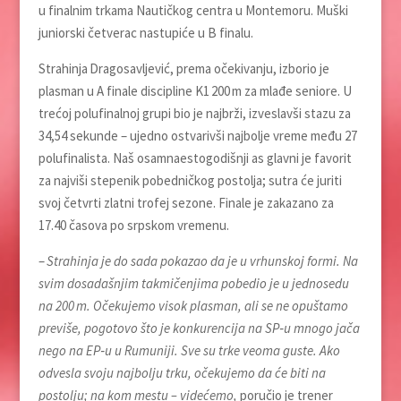
u finalnim trkama Nautičkog centra u Montemoru. Muški
juniorski četverac nastupiće u B finalu.
Strahinja Dragosavljević, prema očekivanju, izborio je
plasman u A finale discipline K1 200 m za mlađe seniore. U
trećoj polufinalnoj grupi bio je najbrži, izveslavši stazu za
34,54 sekunde – ujedno ostvarivši najbolje vreme među 27
polufinalista. Naš osamnaestogodišnji as glavni je favorit
za najviši stepenik pobedničkog postolja; sutra će juriti
svoj četvrti zlatni trofej sezone. Finale je zakazano za
17.40 časova po srpskom vremenu.
–
Strahinja je do sada pokazao da je u vrhunskoj formi. Na
svim dosadašnjim takmičenjima pobedio je u jednosedu
na 200 m. Očekujemo visok plasman, ali se ne opuštamo
previše, pogotovo što je konkurencija na SP‑u mnogo jača
nego na EP‑u u Rumuniji. Sve su trke veoma guste. Ako
odvesla svoju najbolju trku, očekujemo da će biti na
postolju; na kom mestu – videćemo,
poručio je trener