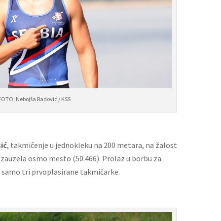
FOTO: Nebojša Radović / KSS
ić
, takmičenje u jednokleku na 200 metara, na žalost
je zauzela osmo mesto (50.466). Prolaz u borbu za
u samo tri prvoplasirane takmičarke.