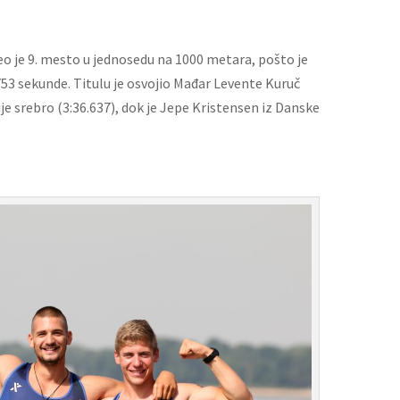
o je 9. mesto u jednosedu na 1000 metara, pošto je
.753 sekunde. Titulu je osvojio Mađar Levente Kuruč
ije srebro (3:36.637), dok je Jepe Kristensen iz Danske