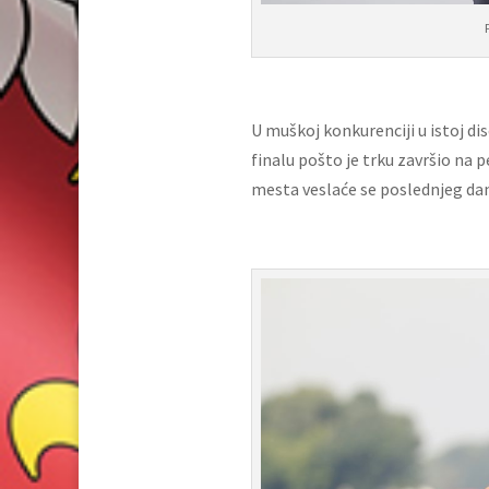
U muškoj konkurenciji u istoj dis
finalu pošto je trku završio na 
mesta veslaće se poslednjeg dan