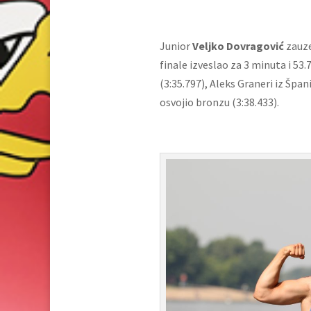
Junior
Veljko Dovragović
zauze
finale izveslao za 3 minuta i 53
(3:35.797), Aleks Graneri iz Špan
osvojio bronzu (3:38.433).