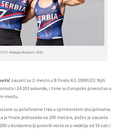
FOTO: Nebojša Radović / KSS
botić
zauzeli su 2. mesto u B finalu K2-1000U23. Njih
3 minuta i 24.203 sekunde, i time su Evropsko prvenstvo u
om mestu.
ane su polufinalne trke u sprinterskim disciplinama.
la je finale jednoseda na 200 metara, pošto je zauzela
00 u konkurenciji juniorki vesla se u nedelju od 16 sati i