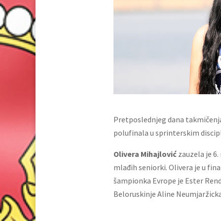
Pretposlednjeg dana takmičenja u
polufinala u sprinterskim disci
Olivera Mihajlović
zauzela je 6.
mlađih seniorki. Olivera je u fin
šampionka Evrope je Ester Rendeš
Beloruskinje Aline Neumjaržickaj