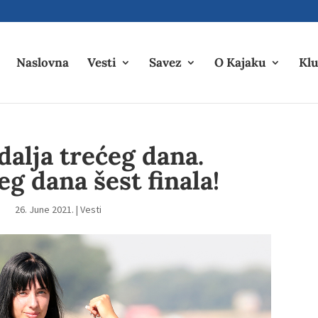
Naslovna
Vesti
Savez
O Kajaku
Klu
alja trećeg dana.
eg dana šest finala!
26. June 2021.
|
Vesti