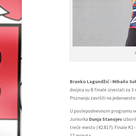
Branko Lagundžić
i
Mihailo Su
dvojica su B finale izveslali za 
Poznanju završili na jedanaest
U poslepodnevnom programu vesl
Juniorka
Dunja Stanojev
izbori
treće mesto (42.817). Finale K1-2
17 minuta.