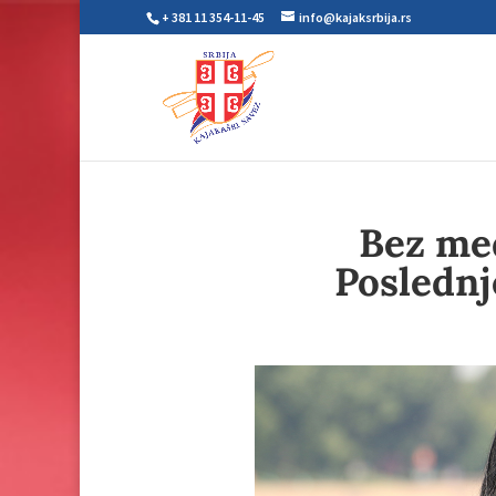
+ 381 11 354-11-45
info@kajaksrbija.rs
Bez med
Poslednj