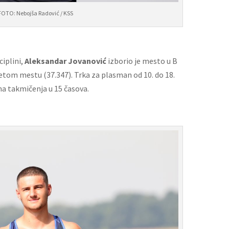
FOTO: Nebojša Radović / KSS
ciplini,
Aleksandar Jovanović
izborio je mesto u B
petom mestu (37.347). Trka za plasman od 10. do 18.
a takmičenja u 15 časova.