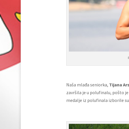
Naša mlađa seniorka,
Tijana Ars
završila je u polufinalu, pošto 
medalje iz polufinala izborile s