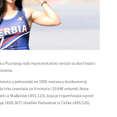
 Poznanju naši reprezentativci veslali su dva finala i
plinama.
 mesto u jednosedu na 1000 metara u konkurenciji
alu trku izveslala za 4 minuta i 10.640 sekundi. Nova
i iz Mađarske (4:01.123), koja je trijumfovala ispred
e (4:05.267) i Aneške Paloudove iz Češke (4:05.520).