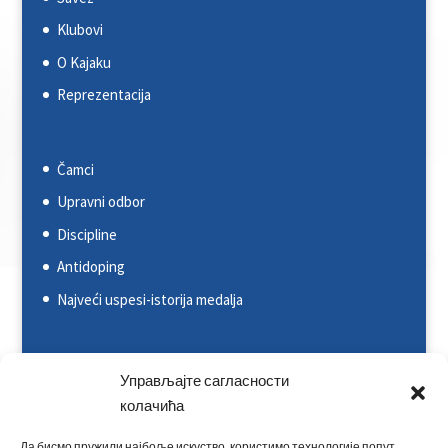
Klubovi
O Kajaku
Reprezentacija
Čamci
Upravni odbor
Discipline
Antidoping
Najveći uspesi-istorija medalja
Svetska kajakaška federacija (ICF)
Управљајте сагласности
колачића
Evropska kajakaška asocijacija (ECA)
Rezultati na nacionalnim takmičenjima
Да бисмо пружили најбоље искуство, користимо технологије попут