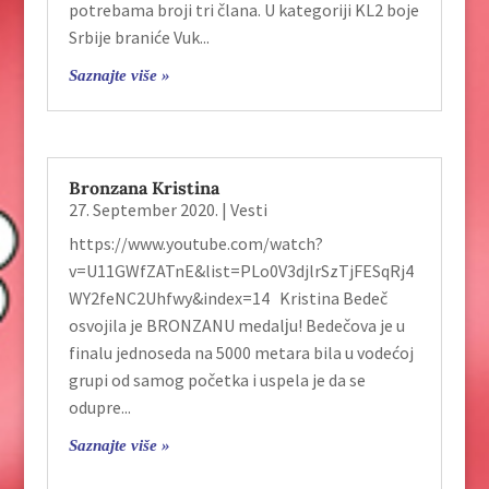
potrebama broji tri člana. U kategoriji KL2 boje
Srbije braniće Vuk...
Saznajte više »
Bronzana Kristina
27. September 2020.
|
Vesti
https://www.youtube.com/watch?
v=U11GWfZATnE&list=PLo0V3djlrSzTjFESqRj4
WY2feNC2Uhfwy&index=14 Kristina Bedeč
osvojila je BRONZANU medalјu! Bedečova je u
finalu jednoseda na 5000 metara bila u vodećoj
grupi od samog početka i uspela je da se
odupre...
Saznajte više »