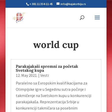
+ 381 11 354-11-45
info@kajaksrbija.rs
world cup
Parakajakaši spremni za početak
Svetskog kupa
12. May 2021.
|
Vesti
Paralelno sa Evropskim kvalifikacijama za
Olimpijske igre u Segedinu sutra počinje i
takmičenje na Svetskom kupu u konkurenciji
parakajakaša. Reprezentacija Srbije u
konkurenciji takmičara sa posebnim