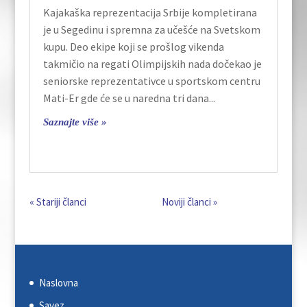
Kajakaška reprezentacija Srbije kompletirana
je u Segedinu i spremna za učešće na Svetskom
kupu. Deo ekipe koji se prošlog vikenda
takmičio na regati Olimpijskih nada dočekao je
seniorske reprezentativce u sportskom centru
Mati-Er gde će se u naredna tri dana...
Saznajte više »
« Older Entries
Next Entries »
Naslovna
Savez