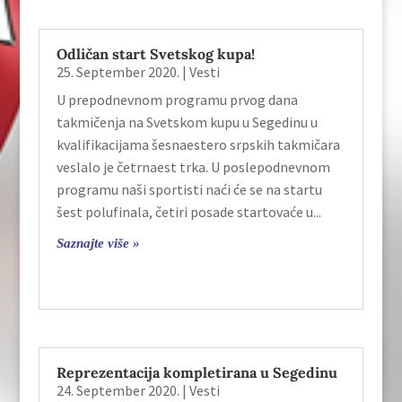
Odličan start Svetskog kupa!
25. September 2020.
|
Vesti
U prepodnevnom programu prvog dana
takmičenja na Svetskom kupu u Segedinu u
kvalifikacijama šesnaestero srpskih takmičara
veslalo je četrnaest trka. U poslepodnevnom
programu naši sportisti naći će se na startu
šest polufinala, četiri posade startovaće u...
Saznajte više »
Reprezentacija kompletirana u Segedinu
24. September 2020.
|
Vesti