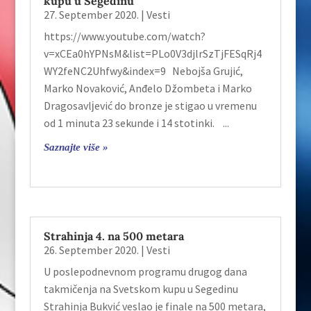
kupu u Segedinu
27. September 2020.
|
Vesti
https://www.youtube.com/watch?
v=xCEa0hYPNsM&list=PLo0V3djlrSzTjFESqRj4
WY2feNC2Uhfwy&index=9 Nebojša Grujić,
Marko Novaković, Anđelo Džombeta i Marko
Dragosavlјević do bronze je stigao u vremenu
od 1 minuta 23 sekunde i 14 stotinki. ...
Saznajte više »
Strahinјa 4. na 500 metara
26. September 2020.
|
Vesti
U poslepodnevnom programu drugog dana
takmičenja na Svetskom kupu u Segedinu
Strahinja Bukvić veslao je finale na 500 metara,