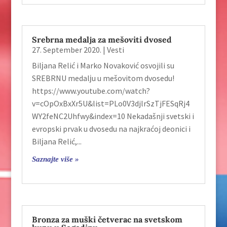
Srebrna medalјa za mešoviti dvosed
27. September 2020.
|
Vesti
Bilјana Relić i Marko Novaković osvojili su
SREBRNU medalјu u mešovitom dvosedu!
https://www.youtube.com/watch?
v=cOpOxBxXr5U&list=PLo0V3djlrSzTjFESqRj4
WY2feNC2Uhfwy&index=10 Nekadašnji svetski i
evropski prvak u dvosedu na najkraćoj deonici i
Bilјana Relić,...
Saznajte više »
Bronza za muški četverac na svetskom