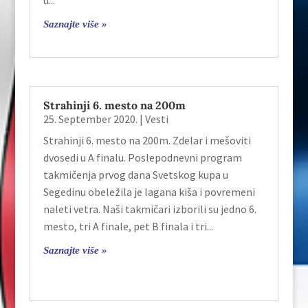
Saznajte više »
Strahinji 6. mesto na 200m
25. September 2020.
|
Vesti
Strahinji 6. mesto na 200m. Zdelar i mešoviti
dvosedi u A finalu. Poslepodnevni program
takmičenja prvog dana Svetskog kupa u
Segedinu obeležila je lagana kiša i povremeni
naleti vetra. Naši takmičari izborili su jedno 6.
mesto, tri A finale, pet B finala i tri...
Saznajte više »