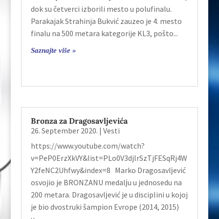
dok su četverci izborili mesto u polufinalu.
Parakajak Strahinja Bukvić zauzeo je 4. mesto
finalu na 500 metara kategorije KL3, pošto...
Saznajte više »
Bronza za Dragosavljevića
26. September 2020.
|
Vesti
https://www.youtube.com/watch?
v=PeP0ErzXkVY&list=PLo0V3djlrSzTjFESqRj4W
Y2feNC2Uhfwy&index=8 Marko Dragosavlјević
osvojio je BRONZANU medalјu u jednosedu na
200 metara. Dragosavlјević je u disciplini u kojoj
je bio dvostruki šampion Evrope (2014, 2015)
u...